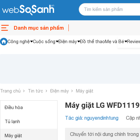
Danh mục sản phẩm
Công nghệ
Cuộc sống
Điện máy
Đồ thể thao
Mẹ và Bé
Revie
Trang chủ
Tin tức
Điện máy
Máy giặt
Máy giặt LG WFD1119D
Điều hòa
Tác giả: nguyendinhtung
Cập nh
Tủ lạnh
Chuyển tới nội dung chính trong 
Máy giặt