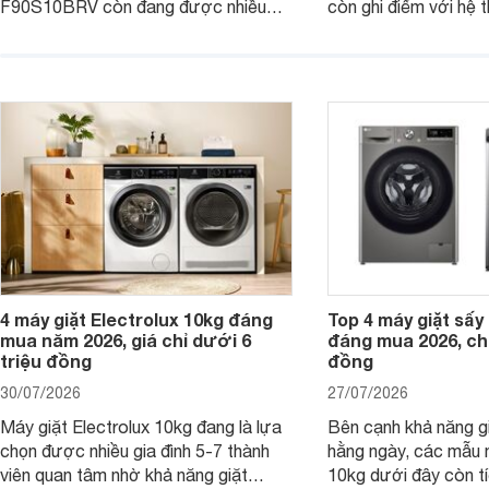
F90S10BRV còn đang được nhiều
còn ghi điểm với hệ 
đại lý bán với mức giá hấp dẫn, trở
giặt hiện đại, mang 
thành lựa chọn phù hợp cho các gia
sạch hiệu quả, giảm 
đình Việt đang tìm kiếm một mẫu máy
vệ quần áo tốt hơn s
giặt cửa trên 9kg.
giặt.
4 máy giặt Electrolux 10kg đáng
Top 4 máy giặt sấy 
mua năm 2026, giá chỉ dưới 6
đáng mua 2026, chỉ
triệu đồng
đồng
30/07/2026
27/07/2026
Máy giặt Electrolux 10kg đang là lựa
Bên cạnh khả năng g
chọn được nhiều gia đình 5-7 thành
hằng ngày, các mẫu 
viên quan tâm nhờ khả năng giặt
10kg dưới đây còn t