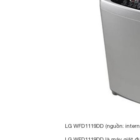
LG WFD1119DD (nguồn: intern
LG WFD1119DD là máy giặt đư