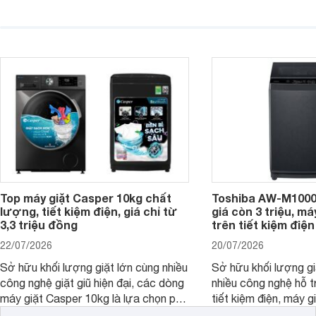
được lượng quần áo lớn, tích hợp
năng sấy khô tiện lợi,
nhiều công nghệ chăm sóc vải và
pháp hữu ích cho gia
mức giá ngày càng dễ tiếp cận. Dưới
ngày mưa kéo dài h
đây là 4 mẫu máy giặt Electrolux 10kg
đặc trưng tại nước t
nổi bật trong tầm giá 5–6 triệu đồng.
Top máy giặt Casper 10kg chất
Toshiba AW-M1000
lượng, tiết kiệm điện, giá chỉ từ
giá còn 3 triệu, má
3,3 triệu đồng
trên tiết kiệm điện
22/07/2026
20/07/2026
Sở hữu khối lượng giặt lớn cùng nhiều
Sở hữu khối lượng gi
công nghệ giặt giũ hiện đại, các dòng
nhiều công nghệ hỗ t
máy giặt Casper 10kg là lựa chọn phù
tiết kiệm điện, máy 
hợp cho những gia đình đông thành
M1000FV(MK) là lựa