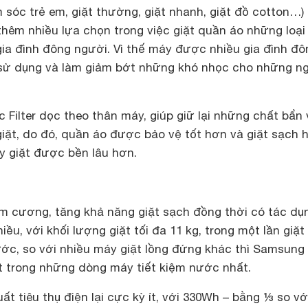
 sóc trẻ em, giặt thường, giặt nhanh, giặt đồ cotton…)
thêm nhiều lựa chọn trong việc giặt quần áo những loại
gia đình đông người. Vì thế máy được nhiều gia đình đô
 sử dụng và làm giảm bớt những khó nhọc cho những n
c Filter dọc theo thân máy, giúp giữ lại những chất bẩn 
giặt, do đó, quần áo được bảo vệ tốt hơn và giặt sạch 
y giặt được bền lâu hơn.
im cương, tăng khả năng giặt sạch đồng thời có tác dụ
iều, với khối lượng giặt tối đa 11 kg, trong một lần giặ
nước, so với nhiều máy giặt lồng đứng khác thì
Samsung
trong những dòng máy tiết kiệm nước nhất.
uất tiêu thụ điện lại cực kỳ ít, với 330Wh – bằng ⅓ so v