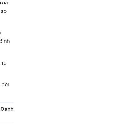
-roa
cao,
ị
đình
ạng
 nói
 Oanh