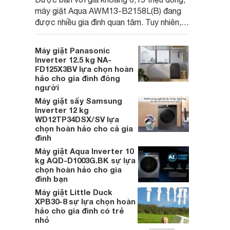
máy giặt Aqua AWM13-B2158L(B) đang
được nhiều gia đình quan tâm. Tuy nhiên,
liệu đây có phải là lựa chọn đáng mua?
Hãy cùng đánh giá ưu và nhược điểm của
Máy giặt Panasonic
sản phẩm để có câu trả lời.
Inverter 12.5 kg NA-
FD125X3BV lựa chọn hoàn
hảo cho gia đình đông
người
Máy giặt sấy Samsung
Inverter 12 kg
WD12TP34DSX/SV lựa
chọn hoàn hảo cho cả gia
đình
Máy giặt Aqua Inverter 10
kg AQD-D1003G.BK sự lựa
chọn hoàn hảo cho gia
đình bạn
Máy giặt Little Duck
XPB30-8 sự lựa chọn hoàn
hảo cho gia đình có trẻ
nhỏ