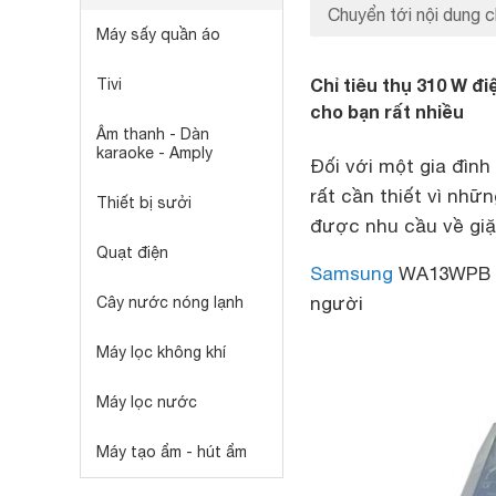
Chuyển tới nội dung c
Máy sấy quần áo
Chỉ tiêu thụ 310 W đ
Tivi
cho bạn rất nhiều
Âm thanh - Dàn
karaoke - Amply
Đối với một gia đìn
rất cần thiết vì nhữ
Thiết bị sưởi
được nhu cầu về giặt
Quạt điện
Samsung
WA13WPB là
người
Cây nước nóng lạnh
Máy lọc không khí
Máy lọc nước
Máy tạo ẩm - hút ẩm