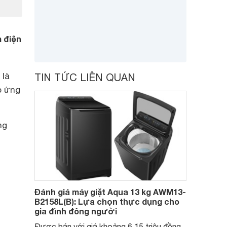
m điện
 là
TIN TỨC LIÊN QUAN
p ứng
ng
Đánh giá máy giặt Aqua 13 kg AWM13-
B2158L(B): Lựa chọn thực dụng cho
gia đình đông người
Được bán với giá khoảng 6,15 triệu đồng,