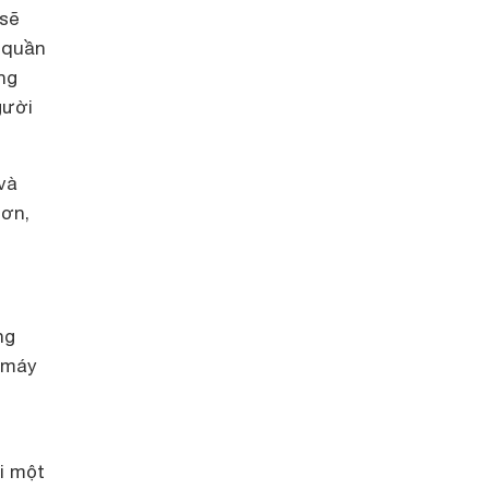
 sẽ
 quần
ng
gười
và
hơn,
ng
t máy
ới một