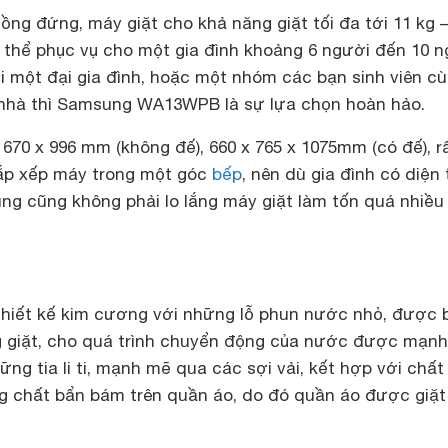
ồng đứng, máy giặt cho khả năng giặt tối đa tới 11 kg –
thể phục vụ cho một gia đình khoảng 6 người đến 10 n
i một đại gia đình, hoặc một nhóm các bạn sinh viên c
 nhà thì Samsung WA13WPB là sự lựa chọn hoàn hảo.
 670 x 996 mm (không đế), 660 x 765 x 1075mm (có đế), r
ắp xếp máy trong một góc
bếp
, nên dù gia đình có diện 
ng cũng không phải lo lắng máy giặt làm tốn quá nhiều
thiết kế kim cương với những lỗ phun nước nhỏ, được b
ng giặt, cho quá trình chuyển động của nước được mạnh
ng tia li ti, mạnh mẽ qua các sợi vải, kết hợp với chất
g chất bẩn bám trên quần áo, do đó quần áo được giặt