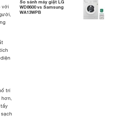
So sánh máy giặt LG
 với
WD8600 vs Samsung
WA13WPB
gười,
ùng
ất
tích
 diện
ố trí
 hơn,
 tẩy
 sạch