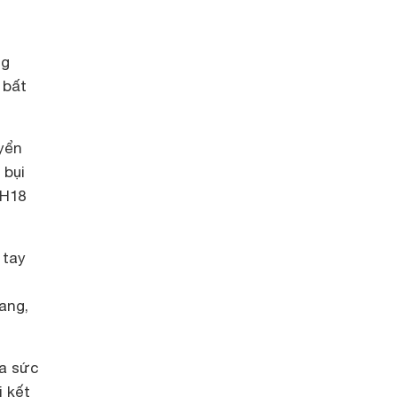
ng
 bất
yển
 bụi
BH18
 tay
ang,
ra sức
i kết