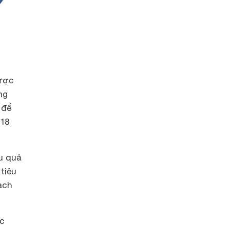
được
ng
n để
H18
u quả
tiêu
ạch
ác