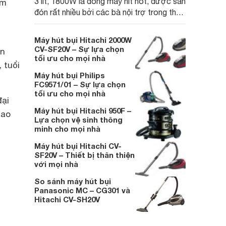
3 lít, 1800W là dòng máy hit hot, được săn
ảm
đón rất nhiều bởi các bà nội trợ trong thời
gian vừa qua. Bài viết dưới đây sẽ là
những đánh giá khách quan nhất về máy
Máy hút bụi Hitachi 2000W
hút bụi này.
CV-SF20V – Sự lựa chọn
ận
tối ưu cho mọi nhà
 tuổi
Máy hút bụi Philips
FC9571/01 – Sự lựa chọn
tối ưu cho mọi nhà
đại
Máy hút bụi Hitachi 950F –
cao
Lựa chọn vệ sinh thông
minh cho mọi nhà
Máy hút bụi Hitachi CV-
SF20V – Thiết bị thân thiện
với mọi nhà
So sánh máy hút bụi
Panasonic MC – CG301 và
Hitachi CV-SH20V