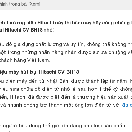
hính trong bài
[Xem]
ch thương hiệu Hitachi này thì hôm nay hãy cùng chúng 
ụi Hitachi CV-BH18 nhé!
u đồ gia dụng chất lượng và uy tín, không thể không n
 một trong những nhãn hàng nhận được sự ưa chuộng và
khách hàng Việt Nam.
iệu máy hút bụi Hitachi CV-BH18
iệu điện máy đến từ Nhật Bản, được thành lập từ năm 1
hiệu sửa chữa đồ điện tử nhỏ lẻ, sau hơn 1 thế kỷ khôn
iển, Hitachi đã được biết đến là thương hiệu sản xuất 
ng và nhanh chóng trở thành một ông lớn điện tử với
đa 
 người tiêu dùng thế giới đa dạng các loại sản phẩm th