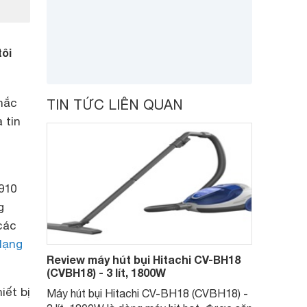
tôi
hắc
TIN TỨC LIÊN QUAN
 tin
910
g
các
dạng
Review máy hút bụi Hitachi CV-BH18
(CVBH18) - 3 lít, 1800W
iết bị
Máy hút bụi Hitachi CV-BH18 (CVBH18) -