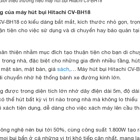
Giới thiệu thương hiệu máy hút bụi Hitachi CV-BH18
g của máy hút bụi Hitachi CV-BH18
CV-BH18 có kiểu dáng bắt mắt, kích thước nhỏ gọn, trọ
ận tiện cho việc sử dụng và di chuyển hay bảo quản tại
hân thiện nhằm mục đích tạo thuận tiện cho bạn di chu
 trong nhà, đặc biệt cho những gia đình nhiều tầng, hút
 mặt sàn, mặt bàn, giá
sách
,… Máy hút bụi Hitachi CV-
 di chuyển nhờ hệ thống bánh xe đường kính lớn.
 được trong diện tích lớn nhờ dây điện dài 5m, độ dài
ó thể hút bất kỳ vị trí nào trong nhà mà không lo thiếu
i xách tiện dụng, dễ dàng cho việc xách máy lên cầu th
ông nghệ nén bụi tới 50%, cùng công suất 1.800W tạo 
mọi bụi bẩn ở cả những vị trí khó tiếp cận nhất, mang lạ