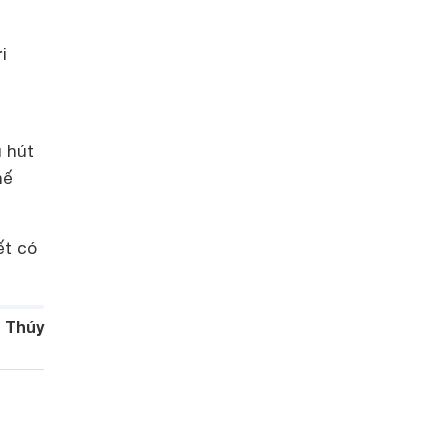
i
u hút
hế
ết có
 Thúy