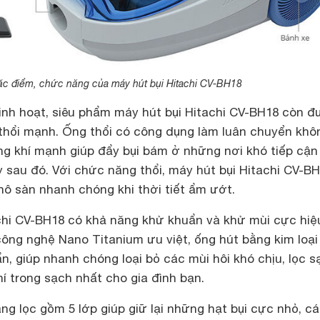
c điểm, chức năng của máy hút bụi Hitachi CV-BH18
linh hoạt, siêu phẩm máy hút bụi Hitachi CV-BH18 còn 
hổi mạnh. Ống thổi có công dụng làm luân chuyển khô
ông khí mạnh giúp đẩy bụi bám ở những nơi khó tiếp cậ
ay sau đó. Với chức năng thổi, máy hút bụi Hitachi CV-B
hô sàn nhanh chóng khi thời tiết ẩm ướt.
tachi CV-BH18 có khả năng khử khuẩn và khử mùi cực hiệ
ông nghệ Nano Titanium ưu việt, ống hút bằng kim loại 
n, giúp nhanh chóng loại bỏ các mùi hôi khó chịu, lọc s
í trong sạch nhất cho gia đình bạn.
g lọc gồm 5 lớp giúp giữ lại những hạt bụi cực nhỏ, c