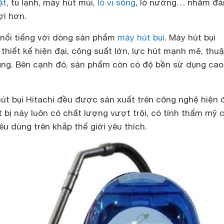
ặt
,
tủ lạnh
, máy hút mùi,
lò vi sóng
, lò nướng… nhằm đ
ợi hơn.
t nổi tiếng với dòng sản phẩm
máy hút bụi
. Máy hút bụi
 thiết kế hiện đại, công suất lớn, lực hút mạnh mẽ, thu
ụng. Bên cạnh đó, sản phẩm còn có độ bền sử dụng cao,
t bụi Hitachi đều được sản xuất trên công nghệ hiện 
ết bị này luôn có chất lượng vượt trội, có tính thẩm mỹ 
êu dùng trên khắp thế giới yêu thích.