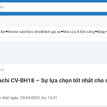
Khác
 Bé
Review sách
Sức khoẻ
Đánh giá xe
Nhà cửa & Đời sống
bụi
tachi CV-BH18 – Sự lựa chọn tốt nhất cho
 nhật ngày: 29/04/2022, lúc 14:31