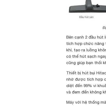
Đặ
Bên cạnh 2 đầu hút 
tích hợp chức năng t
khí, tạo ra luồng kh
có thể hút sạch ng
cũng giúp bạn thổi k
Thiết bị hút bụi Hi
nhờ được tích hợp c
diệt đến 99% vi khuẩ
và đem đến không kh
Máy với hệ thống màn