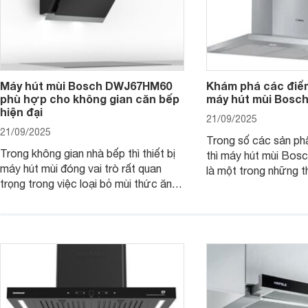
Máy hút mùi Bosch DWJ67HM60
Khám phá các điểm
phù hợp cho không gian căn bếp
máy hút mùi Bos
hiện đại
21/09/2025
21/09/2025
Trong số các sản ph
Trong không gian nhà bếp thì thiết bị
thì máy hút mùi B
máy hút mùi đóng vai trò rất quan
là một trong những th
trọng trong việc loại bỏ mùi thức ăn,
thiết kế bên ngoài đ
hơi nước, khói,.. giúp bầu không khí
hút mạnh mẽ kết hợp 
nên sạch sẽ, thoáng đãng hơn. Một
hiện đại khác. Cùng 
trong các thiết bị được đánh giá cao
tìm hiểu chi tiết sản
trong dòng máy hút mùi nhà Bosch là
sản phẩm máy hút mùi Bosch
DWJ67HM60.