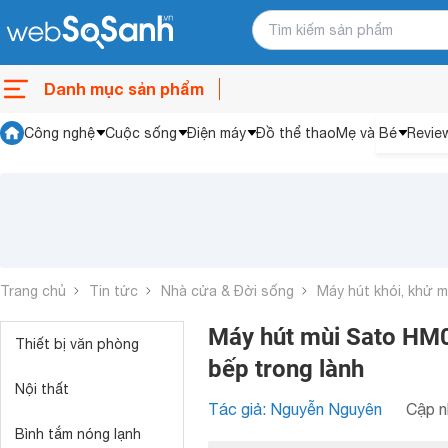
Danh mục sản phẩm
Công nghệ
Cuộc sống
Điện máy
Đồ thể thao
Mẹ và Bé
Revie
Trang chủ
Tin tức
Nhà cửa & Đời sống
Máy hút khói, khử m
Máy hút mùi Sato HM01
Thiết bị văn phòng
bếp trong lành
Nội thất
Tác giả: Nguyễn Nguyên
Cập n
Bình tắm nóng lạnh