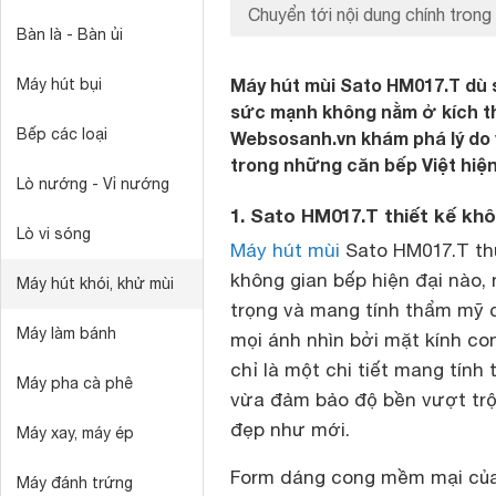
Chuyển tới nội dung chính trong 
Bàn là - Bàn ủi
Máy hút mùi Sato HM017.T dù 
Máy hút bụi
sức mạnh không nằm ở kích t
Bếp các loại
Websosanh.vn khám phá lý do 
trong những căn bếp Việt hiện
Lò nướng - Vỉ nướng
1. Sato HM017.T thiết kế kh
Lò vi sóng
Máy hút mùi
Sato HM017.T thự
không gian bếp hiện đại nào, n
Máy hút khói, khử mùi
trọng và mang tính thẩm mỹ c
Máy làm bánh
mọi ánh nhìn bởi mặt kính c
chỉ là một chi tiết mang tính 
Máy pha cà phê
vừa đảm bảo độ bền vượt trội,
đẹp như mới.
Máy xay, máy ép
Form dáng cong mềm mại của
Máy đánh trứng