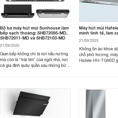
Bộ ba máy hút mùi Sunhouse làm
Máy hút mùi Hafel
bếp sạch thoáng: SHB72095-MD,
mình tinh tế, làm s
SHB72011-MD và SHB72103-MD
21/09/2025
21/09/2025
Không ồn ào khoe d
Gian bếp không chỉ là nơi nấu nướng
chỗ phô trương, máy
mà còn là “trái tim” của ngôi nhà, nơi
Hafele HH-TG90D g
cả gia đình quây quần sau những bữa
“nghệ sĩ thầm lặng” 
cơm ấm áp. Nhưng mùi khói, dầu mỡ
trong lành, sạch tho
đôi khi lại khiến không gian trở nên
vẫn giữ cho không gi
ngột ngạt. Đó là lúc bộ ba máy hút
gàng, thanh lịch. C
mùi Sunhouse SHB72095-MD,
đi tìm hiểu chi tiết 
SHB72011-MD và SHB72103-MD
phát huy sức mạnh.