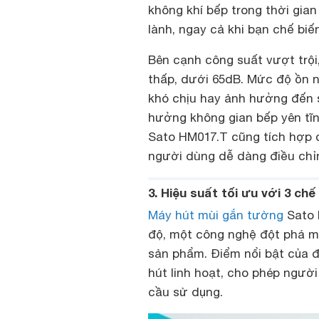
không khí bếp trong thời gian
lành, ngay cả khi bạn chế bi
Bên cạnh công suất vượt trội
thấp, dưới 65dB. Mức độ ồn 
khó chịu hay ảnh hưởng đến s
hưởng không gian bếp yên tĩn
Sato HM017.T cũng tích hợp đ
người dùng dễ dàng điều chỉ
3. Hiệu suất tối ưu với 3 chế
Máy hút mùi gắn tường
Sato 
độ, một công nghệ đột phá man
sản phẩm. Điểm nổi bật của đ
hút linh hoạt, cho phép ngườ
cầu sử dụng.