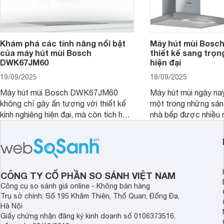
Khám phá các tính năng nổi bật
Máy hút mùi Bos
của máy hút mùi Bosch
thiết kế sang trọn
DWK67JM60
hiện đại
19/09/2025
18/09/2025
Máy hút mùi Bosch DWK67JM60
Máy hút mùi ngày na
không chỉ gây ấn tượng với thiết kế
một trong những sả
kính nghiêng hiện đại, mà còn tích hợp
nhà bếp được nhiều 
nhiều tính năng thông minh, mang đến
quan tâm lựa chọn. 
sự tiện nghi và hiệu quả cho căn bếp.
thiết bị nổi bật khôn
Đây chắc chắn sẽ là lựa chọn lý
là máy hút mùi Bo
tưởng cho không gian bếp hiện đại.
Bài viết sau đây sẽ 
review chi tiết về ch
CÔNG TY CỔ PHẦN SO SÁNH VIỆT NAM
này nhé!
Công cụ so sánh giá online - Không bán hàng
Trụ sở chính: Số 195 Khâm Thiên, Thổ Quan, Đống Đa,
Hà Nội
Giấy chứng nhận đăng ký kinh doanh số 0106373516,