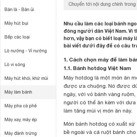
Chuyển tới nội dung chính trong 
Bàn là - Bàn ủi
Nhu cầu làm các loại bánh ng
Máy hút bụi
đông người dân Việt Nam. Vì 
Bếp các loại
hơn, vậy bạn có biết loại máy
bài viết dưới đây để có câu trả
Lò nướng - Vỉ nướng
1. Cách chọn máy để làm bán
Lò vi sóng
1.1. Bánh hotdog Việt Nam
Máy hotdog là một món ăn m
Máy hút khói, khử mùi
được ưa chuộng. Nó được dù
Máy làm bánh
ngày, với vỏ bánh vàng ruộm,
người có thể ăn kèm với dưa 
Máy pha cà phê
làm tăng mùi vị món ăn này.
Máy xay, máy ép
Món bánh hotdog có xuất xứ t
bề ngoài và cả ruột bánh cho
Máy đánh trứng