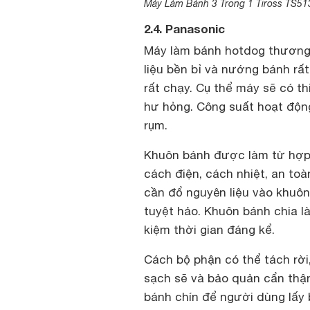
Máy Làm Bánh 3 Trong 1 Tiross TS51
2.4. Panasonic
Máy làm bánh hotdog thương h
liệu bền bỉ và nướng bánh rấ
rất chạy. Cụ thể máy sẽ có t
hư hỏng. Công suất hoạt độ
rụm.
Khuôn bánh được làm từ hợp 
cách điện, cách nhiệt, an toà
cần đổ nguyên liệu vào khuôn
tuyệt hảo. Khuôn bánh chia l
kiệm thời gian đáng kể.
Cách bộ phận có thể tách rời
sạch sẽ và bảo quản cẩn thận
bánh chín để người dùng lấy 