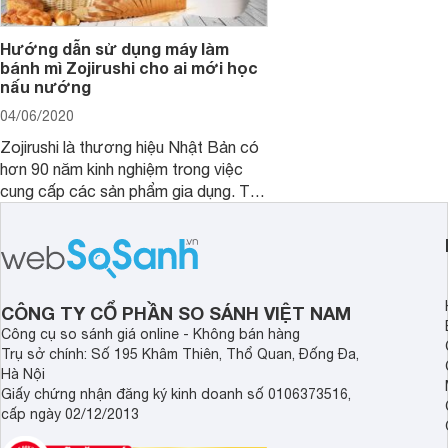
Hướng dẫn sử dụng máy làm
bánh mì Zojirushi cho ai mới học
nấu nướng
04/06/2020
Zojirushi là thương hiệu Nhật Bản có
hơn 90 năm kinh nghiệm trong việc
cung cấp các sản phẩm gia dụng. Tại
Việt Nam, người tiêu dùng thường
nghĩ đến thương hiệu này gắn liền với
chiếc máy làm bánh mì. Vì vậy, bài viết
này sẽ hướng dẫn sử dụng máy làm
bánh mì Zojirushi của Nhật.
CÔNG TY CỔ PHẦN SO SÁNH VIỆT NAM
Công cụ so sánh giá online - Không bán hàng
Trụ sở chính: Số 195 Khâm Thiên, Thổ Quan, Đống Đa,
Hà Nội
Giấy chứng nhận đăng ký kinh doanh số 0106373516,
cấp ngày 02/12/2013