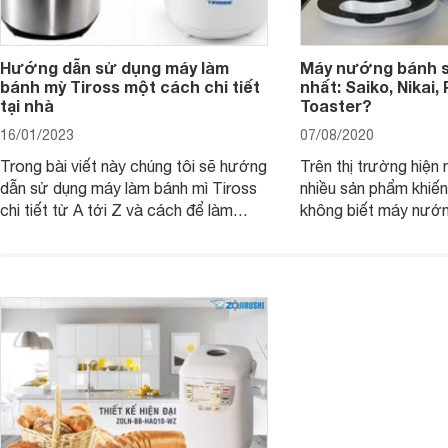
Hướng dẫn sử dụng máy làm
Máy nướng bánh s
bánh mỳ Tiross một cách chi tiết
nhất: Saiko, Nikai, 
tại nhà
Toaster?
16/01/2023
07/08/2020
Trong bài viết này chúng tôi sẽ hướng
Trên thị trường hiện n
dẫn sử dụng máy làm bánh mì Tiross
nhiều sản phẩm khiế
chi tiết từ A tới Z và cách để làm
không biết máy nướ
sạch máy sau khi sử dụng. Cùng đón
loại nào tốt nhất? N
đọc nhé.
nên bỏ qua bài viết 
với websosanh.vn kh
hiểu thêm nhé!