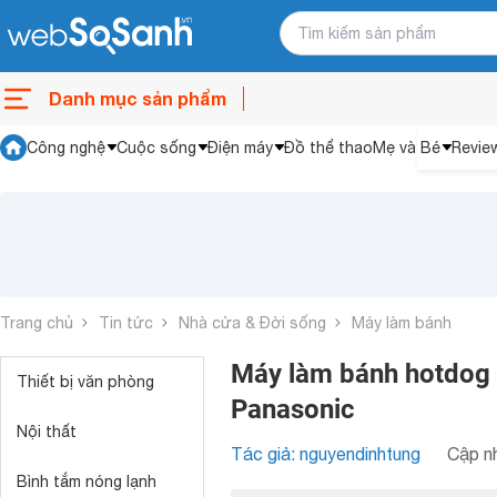
Danh mục sản phẩm
Công nghệ
Cuộc sống
Điện máy
Đồ thể thao
Mẹ và Bé
Revie
Trang chủ
Tin tức
Nhà cửa & Đời sống
Máy làm bánh
Máy làm bánh hotdog nà
Thiết bị văn phòng
Panasonic
Nội thất
Tác giả: nguyendinhtung
Cập nh
Bình tắm nóng lạnh