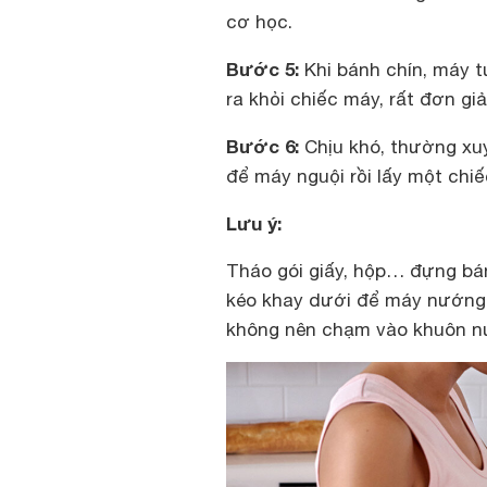
cơ học.
Bước 5:
Khi bánh chín, máy t
ra khỏi chiếc máy, rất đơn giả
Bước 6:
Chịu khó, thường xu
để máy nguội rồi lấy một chi
Lưu ý:
Tháo gói giấy, hộp… đựng bá
kéo khay dưới để máy nướng r
không nên chạm vào khuôn nư