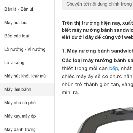
Chuyển tới nội dung chính trong 
Bàn là - Bàn ủi
Trên thị trường hiện nay, xuấ
Máy hút bụi
biết máy nướng bánh sandwich
Bếp các loại
viết dưới đây để cùng với we
Lò nướng - Vỉ nướng
1. Máy nướng bánh sandwich
Các loại máy nướng bánh s
Lò vi sóng
thiết trong mỗi căn
bếp
, nhất
chiếc máy ấy sẽ có chức năn
Máy hút khói, khử mùi
nhũn trở thành giòn tan, và
Máy làm bánh
mini ra.
Máy pha cà phê
Máy xay, máy ép
Máy đánh trứng