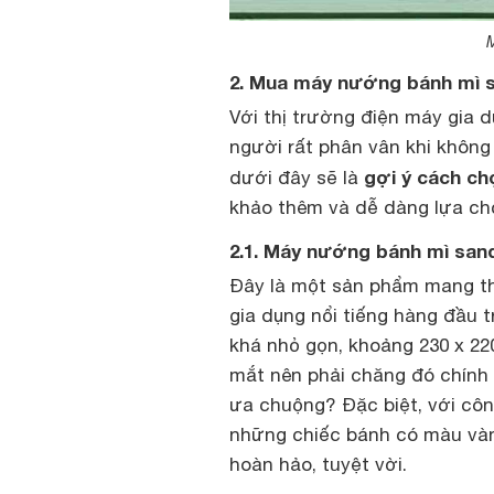
M
2. Mua máy nướng bánh mì s
Với thị trường điện máy gia 
người rất phân vân khi không
gợi ý cách ch
dưới đây sẽ là
khảo thêm và dễ dàng lựa ch
2.1. Máy nướng bánh mì san
Đây là một sản phẩm mang th
gia dụng nổi tiếng hàng đầu 
khá nhỏ gọn, khoảng 230 x 2
mắt nên phải chăng đó chính
ưa chuộng? Đặc biệt, với cô
những chiếc bánh có màu vàn
hoàn hảo, tuyệt vời.