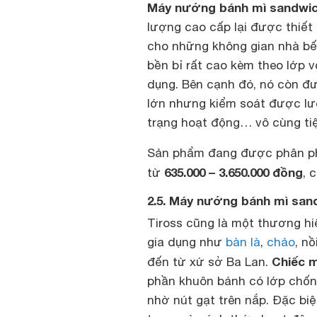
Máy nướng bánh mì sandwich
lượng cao cấp lại được thiết
cho những không gian nhà bếp
bền bỉ rất cao kèm theo lớp 
dụng. Bên cạnh đó, nó còn đư
lớn nhưng kiểm soát được lượ
trạng hoạt động… vô cùng tiệ
Sản phẩm đang được phân phố
635.000 – 3.650.000 đồng
từ
, 
2.5. Máy nướng bánh mì san
Tiross cũng là một thương h
gia dụng như
bàn là
,
chảo
, nồ
Chiếc 
đến từ xứ sở Ba Lan.
phần khuôn bánh có lớp chống
nhờ nút gạt trên nắp. Đặc bi