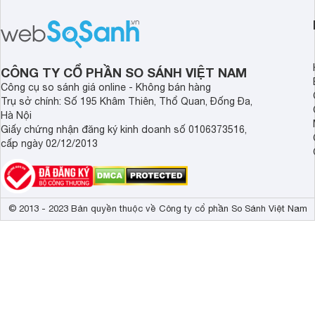
thế các loại máy làm bánh cũng được
sản xuất nhiều hơn, vậy bạn có biết
loại máy làm bánh hotdog nào tốt
hiện nay không? Đọc ngay bài viết
dưới đây để có câu trả lời.
CÔNG TY CỔ PHẦN SO SÁNH VIỆT NAM
Công cụ so sánh giá online - Không bán hàng
Trụ sở chính: Số 195 Khâm Thiên, Thổ Quan, Đống Đa,
Hà Nội
Giấy chứng nhận đăng ký kinh doanh số 0106373516,
cấp ngày 02/12/2013
© 2013 - 2023 Bản quyền thuộc về Công ty cổ phần So Sánh Việt Nam