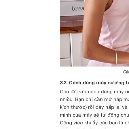
Cá
3.2. Cách dùng máy nướng b
Còn đối với cách dùng máy n
nhiều. Bạn chỉ cần mở nắp má
kích thước) rồi đậy nắp lại v
minh của máy sẽ tự động chuy
Công việc khi ấy của bạn là 