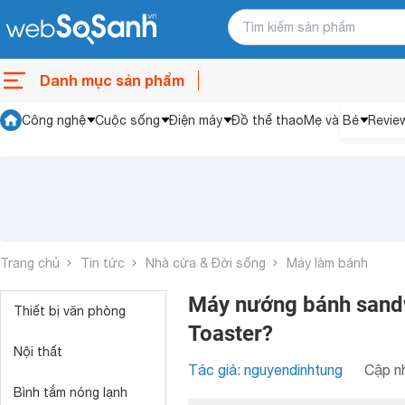
Danh mục sản phẩm
Công nghệ
Cuộc sống
Điện máy
Đồ thể thao
Mẹ và Bé
Revie
Trang chủ
Tin tức
Nhà cửa & Đời sống
Máy làm bánh
Máy nướng bánh sandwic
Thiết bị văn phòng
Toaster?
Nội thất
Tác giả: nguyendinhtung
Cập nh
Bình tắm nóng lạnh