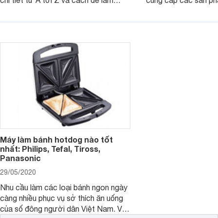
sạch máy sau khi sử dụng. Cùng đón
Việt Nam, người tiê
đọc nhé.
nghĩ đến thương hiệu 
chiếc máy làm bánh mì
này sẽ hướng dẫn s
bánh mì Zojirushi của
Máy làm bánh hotdog nào tốt
nhất: Philips, Tefal, Tiross,
Panasonic
29/05/2020
Nhu cầu làm các loại bánh ngon ngày
càng nhiều phục vụ sở thích ăn uống
của số đông người dân Việt Nam. Vì