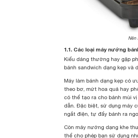
Nên 
1.1. Các loại máy nướng bá
Kiểu dáng thường hay gặp ph
bánh sandwich dạng kẹp và d
Máy làm bánh dạng kẹp có ưu 
theo bơ, mứt hoa quả hay ph
có thể tạo ra cho bánh mùi v
dẫn. Đặc biệt, sử dụng máy c
ngắt điện, tự đẩy bánh ra ngo
Còn máy nướng dạng khe thườ
thể cho phép bạn sử dụng nh