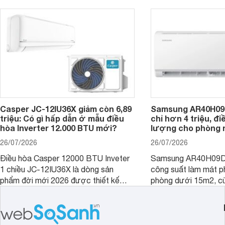
trình sử dụng lâu dài.
hiệu quả, sản phẩm còn được trang bị
nhiều tính năng và công nghệ hiện đại.
Casper JC-12IU36X giảm còn 6,89
Samsung AR40H09
triệu: Có gì hấp dẫn ở mẫu điều
chỉ hơn 4 triệu, đ
hòa Inverter 12.000 BTU mới?
lượng cho phòng 
26/07/2026
26/07/2026
Điều hòa Casper 12000 BTU Inveter
Samsung AR40H09D
1 chiều JC-12IU36X là dòng sản
công suất làm mát p
phẩm đời mới 2026 được thiết kế
phòng dưới 15m2, cù
cho phòng từ 15 - 20m2, không chỉ
lý là lựa chọn rất đ
sở hữu khả năng làm mát tốt mà còn
phòng ngủ, phòng khá
có giá bán rất hợp lý.