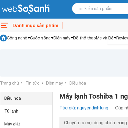
Danh mục sản phẩm
Công nghệ
Cuộc sống
Điện máy
Đồ thể thao
Mẹ và Bé
Revie
Trang chủ
Tin tức
Điện máy
Điều hòa
Máy lạnh Toshiba 1 n
Điều hòa
Tác giả: nguyendinhtung
Cập nh
Tủ lạnh
Chuyển tới nội dung chính trong 
Máy giặt