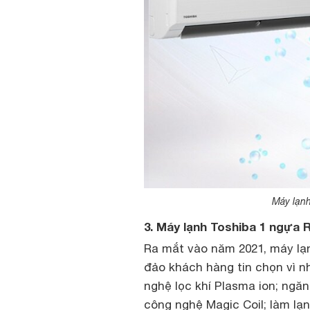
Máy lạn
3. Máy lạnh Toshiba 1 ngự
Ra mắt vào năm 2021, máy lạ
đảo khách hàng tin chọn vì nh
nghệ lọc khí Plasma ion; ngă
công nghệ Magic Coil; làm lạ