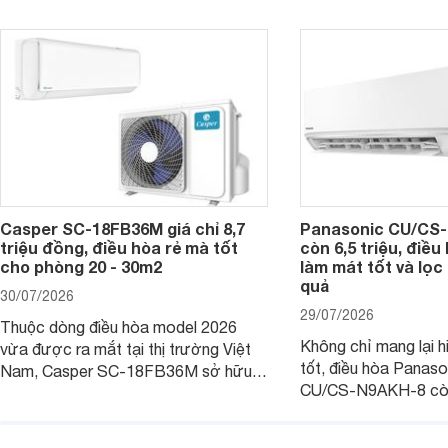
thông thu hút nhiều sự quan tâm của
thiết bị đang được nh
người tiêu dùng Việt.
giá bán rất dễ chịu.
Casper SC-18FB36M giá chỉ 8,7
Panasonic CU/CS-
triệu đồng, điều hòa rẻ mà tốt
còn 6,5 triệu, điề
cho phòng 20 - 30m2
làm mát tốt và lọc 
quả
30/07/2026
29/07/2026
Thuộc dòng điều hòa model 2026
Không chỉ mang lại h
vừa được ra mắt tại thị trường Việt
tốt, điều hòa Panas
Nam, Casper SC-18FB36M sở hữu
CU/CS-N9AKH-8 còn
công suất làm mát 18.000 BTU, phù
với khả năng vận hàn
hợp với các phòng có diện tích từ 20
thụ điện hợp lý và đ
- 30 m2. Bên cạnh khả năng làm mát