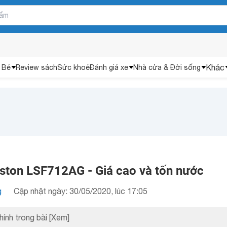
Khác
 Bé
Review sách
Sức khoẻ
Đánh giá xe
Nhà cửa & Đời sống
iston LSF712AG - Giá cao và tốn nước
g
Cập nhật ngày: 30/05/2020, lúc 17:05
hính trong bài
[Xem]