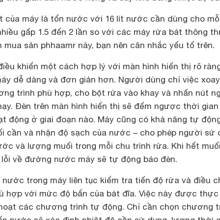
 của máy là tốn nước với 16 lít nước cần dùng cho mỗi
hiều gấp 1.5 đến 2 lần so với các máy rửa bát thông t
ọn mua sản phhaamr này, bạn nên cân nhắc yếu tố trên.
 điều khiển một cách hợp lý với màn hình hiển thị rõ ràn
máy dễ dàng và đơn giản hơn. Người dùng chỉ việc xoa
ơng trình phù hợp, cho bột rửa vào khay và nhấn nút n
hạy. Đèn trên màn hình hiển thị sẽ đếm ngược thời gian
t động ở giai đoạn nào. Máy cũng có khả năng tự độn
i cần và nhận độ sạch của nước – cho phép người sử 
ớc và lượng muối trong mỗi chu trình rửa. Khi hết muố
lỗi về đường nước máy sẽ tự động báo đèn.
nước trong máy liên tục kiểm tra tiến độ rửa và điều c
ù hợp với mức độ bẩn của bát đĩa. Việc này được thực
 hoạt các chương trình tự động. Chỉ cần chọn chương t