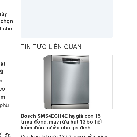
máy
i chọn
t cho
TIN TỨC LIÊN QUAN
ật,
ối
ôn
có
núm
 phù
Bosch SMS4ECI14E hạ giá còn 15
triệu đồng, máy rửa bát 13 bộ tiết
kiệm điện nước cho gia đình
ối đa
Với dung tích rửa 13 bộ cùng nhiều công