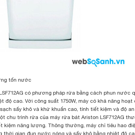
hưng tốn nước
 LSF712AG có phương pháp rửa bằng cách phun nước 
iệt độ cao. Với công suất 1750W, máy có khả năng hoạt
 sạch sấy khô và khử khuẩn cao, tính tiết kiệm và độ an
Một chu trình rửa của máy rửa bát Ariston LSF712AG th
ết kiệm năng lượng. Thông thường, máy chỉ tiêu hao đi
g thời gian đun nước nóng và sấy khô bằng nhiệt độ ca