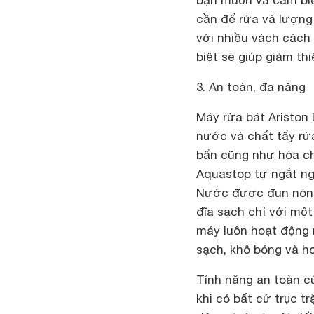
bạn muốn và cảm biế
cần để rửa và lượng
với nhiều vách cách
biệt sẽ giúp giảm th
3. An toàn, đa năng
Máy rửa bát Ariston
nước và chất tẩy rử
bẩn cũng như hóa ch
Aquastop tự ngắt ng
Nước được đun nóng, 
đĩa sạch chỉ với một
máy luôn hoạt động 
sạch, khô bóng và ho
Tính năng an toàn c
khi có bất cứ trục t