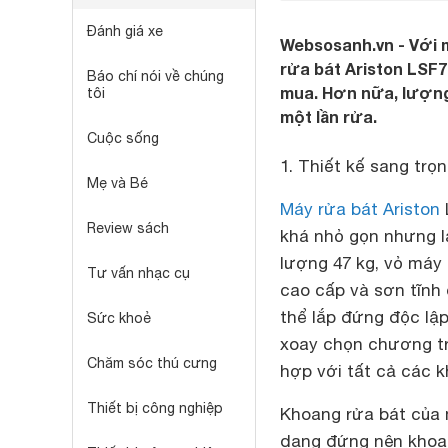
Đánh giá xe
Websosanh.vn - Với m
rửa bát Ariston LSF7
Báo chí nói về chúng
mua. Hơn nữa, lượng 
tôi
một lần rửa.
Cuộc sống
1. Thiết kế sang trọn
Mẹ và Bé
Máy rửa bát Ariston
Review sách
khá nhỏ gọn nhưng lạ
lượng 47 kg, vỏ máy
Tư vấn nhạc cụ
cao cấp và sơn tĩnh 
thể lắp đứng độc lậ
Sức khoẻ
xoay chọn chương trì
Chăm sóc thú cưng
hợp với tất cả các k
Thiết bị công nghiệp
Khoang rửa bát của 
dạng đứng nên khoan