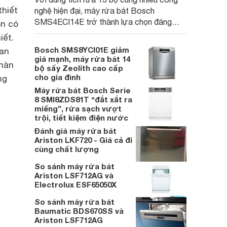
thiết
nghệ hiện đại, máy rửa bát Bosch
SMS4ECI14E trở thành lựa chọn đáng
òn có
cân nhắc cho các gia đình Việt, nhất là
iết.
trong bối cảnh giá bán đang được điều
Bosch SMS8YCI01E giảm
 an
chỉnh giảm sâu.
giá mạnh, máy rửa bát 14
 màn
bộ sấy Zeolith cao cấp
cho gia đình
ng
Máy rửa bát Bosch Serie
8 SMI8ZDS81T “đắt xắt ra
miếng”, rửa sạch vượt
trội, tiết kiệm điện nước
Đánh giá máy rửa bát
Ariston LKF720 - Giá cả đi
cùng chất lượng
So sánh máy rửa bát
Ariston LSF712AG và
Electrolux ESF65050X
So sánh máy rửa bát
Baumatic BDS670SS và
Ariston LSF712AG