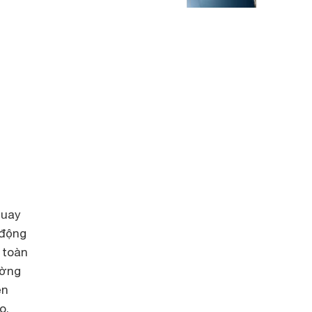
quay
 động
 toàn
ường
ện
o.