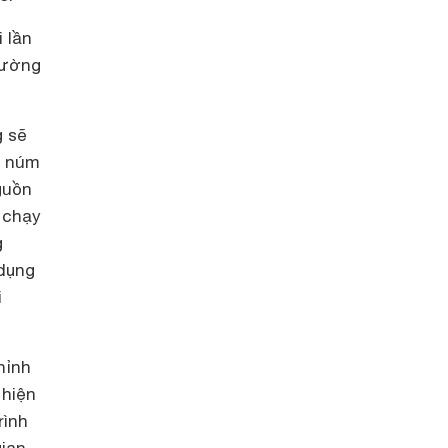
 lần
hường
g sẽ
y núm
guồn
 chạy
g
dụng
i
hỉnh
 hiện
rình