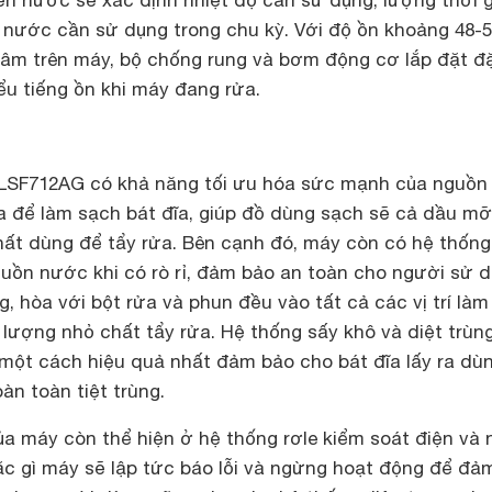
n nước sẽ xác định nhiệt độ cần sử dụng, lượng thời 
 nước cần sử dụng trong chu kỳ. Với độ ồn khoảng 48-
 âm trên máy, bộ chống rung và bơm động cơ lắp đặt đ
iểu tiếng ồn khi máy đang rửa.
 LSF712AG có khả năng tối ưu hóa sức mạnh của nguồn
a để làm sạch bát đĩa, giúp đồ dùng sạch sẽ cả dầu mỡ
ất dùng để tẩy rửa. Bên cạnh đó, máy còn có hệ thống
uồn nước khi có rò rỉ, đảm bảo an toàn cho người sử d
hòa với bột rửa và phun đều vào tất cả các vị trí làm
 lượng nhỏ chất tẩy rửa. Hệ thống sấy khô và diệt trùn
một cách hiệu quả nhất đảm bảo cho bát đĩa lấy ra dù
àn toàn tiệt trùng.
ủa máy còn thể hiện ở hệ thống rơle kiểm soát điện và 
rặc gì máy sẽ lập tức báo lỗi và ngừng hoạt động để đả