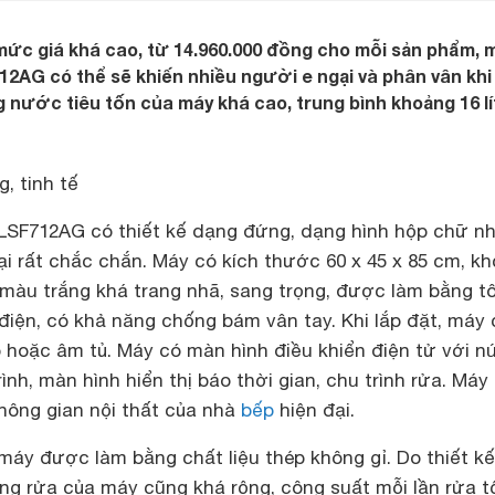
ức giá khá cao, từ 14.960.000 đồng cho mỗi sản phẩm, 
12AG có thể sẽ khiến nhiều người e ngại và phân vân kh
nước tiêu tốn của máy khá cao, trung bình khoảng 16 lí
g, tinh tế
LSF712AG có thiết kế dạng đứng, dạng hình hộp chữ nh
i rất chắc chắn. Máy có kích thước 60 x 45 x 85 cm, kh
 màu trắng khá trang nhã, sang trọng, được làm bằng t
điện, có khả năng chống bám vân tay. Khi lắp đặt, máy 
p hoặc âm tủ. Máy có màn hình điều khiển điện tử với 
nh, màn hình hiển thị báo thời gian, chu trình rửa. Máy
hông gian nội thất của nhà
bếp
hiện đại.
máy được làm bằng chất liệu thép không gỉ. Do thiết kế
g rửa của máy cũng khá rộng, công suất mỗi lần rửa t