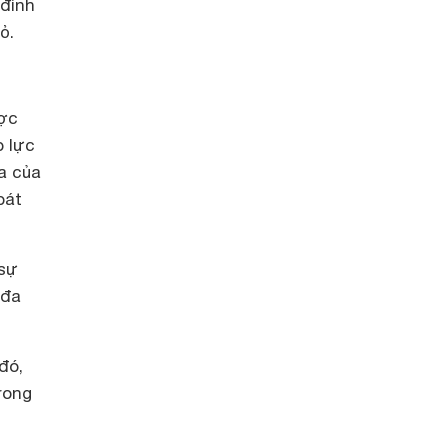
 đình
ỏ.
ược
p lực
a của
bát
 sự
 đa
đó,
rong