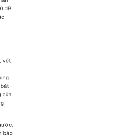
gian
50 dB
ặc
, vết
ụng.
 bát
g của
ng
nước,
m bảo