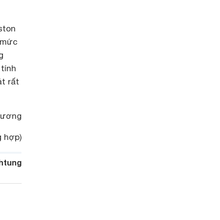
ston
o mức
g
 tính
t rất
Hương
 hợp)
htung