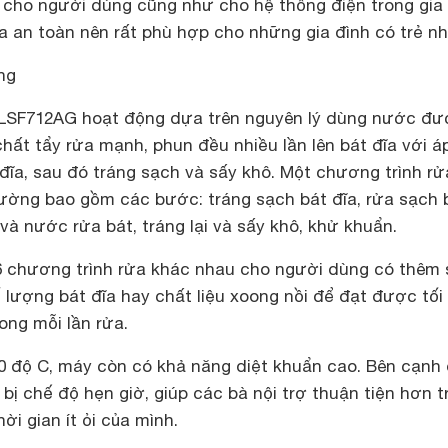
i cho người dùng cũng như cho hệ thống điện trong gia
 an toàn nên rất phù hợp cho những gia đình có trẻ nh
ng
 LSF712AG hoạt động dựa trên nguyên lý dùng nước đ
ất tẩy rửa mạnh, phun đều nhiều lần lên bát đĩa với á
đĩa, sau đó tráng sạch và sấy khô. Một chương trình rử
ường bao gồm các bước: tráng sạch bát đĩa, rửa sạch 
à nước rửa bát, tráng lại và sấy khô, khử khuẩn.
 chương trình rửa khác nhau cho người dùng có thêm
 lượng bát đĩa hay chất liệu xoong nồi để đạt được tối
ong mỗi lần rửa.
80 độ C, máy còn có khả năng diệt khuẩn cao. Bên cạnh 
ị chế độ hẹn giờ, giúp các bà nội trợ thuận tiện hơn t
ời gian ít ỏi của mình.