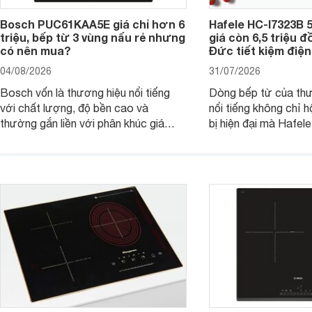
Bosch PUC61KAA5E giá chỉ hơn 6
Hafele HC-I7323B 5
triệu, bếp từ 3 vùng nấu rẻ nhưng
giá còn 6,5 triệu 
có nên mua?
Đức tiết kiệm điện
04/08/2026
31/07/2026
Bosch vốn là thương hiệu nổi tiếng
Dòng bếp từ của th
với chất lượng, độ bền cao và
nổi tiếng không chỉ hộ
thường gắn liền với phân khúc giá
bị hiện đại mà Hafe
cao. Tuy nhiên, trên thị trường hiện
536.61.886 còn đan
nay, mẫu bếp từ Bosch 3 vùng nấu
hàng, siêu thị điện m
PUC61KAA5E lại đang được nhiều
đưa tới lựa chọn ch
đơn vị phân phối với mức giá khá dễ
gia đình.
tiếp cận, thu hút sự quan tâm của
nhiều người tiêu dùng.