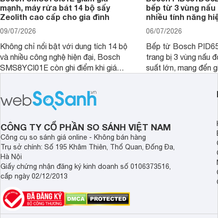
mạnh, máy rửa bát 14 bộ sấy
bếp từ 3 vùng nấu 
Zeolith cao cấp cho gia đình
nhiều tính năng hi
09/07/2026
06/07/2026
Không chỉ nổi bật với dung tích 14 bộ
Bếp từ Bosch PID
và nhiều công nghệ hiện đại, Bosch
trang bị 3 vùng nấu 
SMS8YCI01E còn ghi điểm khi giá
suất lớn, mang đến g
bán thực tế đã giảm đáng kể so với
nướng linh hoạt và h
thời điểm mới mở bán, mang lại tỷ lệ
gia đình.
giá trị/chi phí hấp dẫn hơn cho người
dùng đang tìm kiếm một mẫu máy rửa
bát cao cấp.
CÔNG TY CỔ PHẦN SO SÁNH VIỆT NAM
Công cụ so sánh giá online - Không bán hàng
Trụ sở chính: Số 195 Khâm Thiên, Thổ Quan, Đống Đa,
Hà Nội
Giấy chứng nhận đăng ký kinh doanh số 0106373516,
cấp ngày 02/12/2013