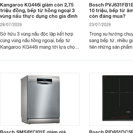
Kangaroo KG446i giảm còn 2,75
Bosch PVJ631FB1E
triệu đồng, bếp từ hồng ngoại 3
10 triệu, bếp từ â
vùng nấu thực dụng cho gia đình
còn đáng mua?
28/07/2026
23/07/2026
Sở hữu 3 vùng nấu độc lập kết hợp
Trong xu hướng chuy
cùng vùng nấu hồng ngoại, bếp từ
sang bếp từ, nhiều gi
Kangaroo KG446i mang tới lựa chọn
tiên những sản phẩm 
đáng cân nhắc cho nhu cầu nấu
nướng cao, độ bền t
nướng tại gia đình. Hiện sản phẩm
thương hiệu uy tín. 
cũng đang được giảm giá khá sâu tại
PVJ631FB1E là một 
nhiều cửa hàng, đại lý.
mẫu bếp đáp ứng tốt 
Bosch SMS8YCI01E giảm giá
Bosch PID651DC5E 