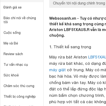
Chuyển tới nội dung chính trong 
Đánh giá xe
Websosanh.vn - Tuy có nhược 
Báo chí nói về chúng
tôi
thiết kế khá sang trọng cùng 
Ariston LBF51XAUS.R vẫn là 
Cuộc sống
chuộng.
Mẹ và Bé
1. Thiết kế sang trọng
Review sách
Máy rửa bát Ariston
LBF51XA
máy rửa bát khác, có dạng đ
Tư vấn nhạc cụ
máy giặt
cỡ trung. Máy có mà
Sức khoẻ
bạc hài hòa. Vỏ máy được làm
chống bám vân tay. Máy có kíc
Chăm sóc thú cưng
đặt có thể lắp đứng độc lập 
núm bấm chọn chương trình, m
Thiết bị công nghiệp
phù hợp với tất cả các không