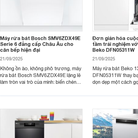
Máy rửa bát Bosch SMV6ZDX49E
Đơn giản hóa cuộ
Serie 6 đẳng cấp Châu Âu cho
tầm trải nghiệm vớ
căn bếp hiện đại
Beko DFN05311W
21/09/2025
21/09/2025
Không ồn ào, không phô trương, máy
Máy rửa bát Beko 1
rửa bát Bosch SMV6ZDX49E lặng lẽ
DFN05311W thay bạn
làm tròn vai trò của mình: biến chén
dọn dẹp một cách gọ
đĩa bẩn thành sáng bóng, và biến căn
và tiết kiệm tối đa 
bếp thành không gian tiện nghi, sang
chỉ là một thiết bị gi
trọng chuẩn châu Âu. Cùng
người bạn đồng hành
Websosanh.vn đi tìm hiểu chi tiết sản
gian bếp của gia đình
phẩm này nhé.
người.