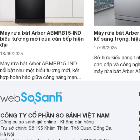
Máy rửa bát Arber ABMRB15-IND
Máy rửa bát Arber
biểu tượng mới của căn bếp hiện
kế sang trọng, hiệ
đại
17/09/2025
18/09/2025
Sở hữu kiểu dáng tinh
Máy rửa bát Arber ABMRB15-IND
cao cấp và công nghệ
nổi bật như một biểu tượng mới, kết
máy rửa bát Arber
hợp hoàn hảo giữa công năng mạnh
chỉ giúp tiết kiệm th
mẽ và thiết kế tinh tế. Đây chính là trợ
điện năng mà còn đả
thủ đắc lực giúp giải phóng đôi tay,
luôn sạch bóng, diệt 
mang lại sự thoải mái và sang trọng
Cùng Websosanh.vn đ
trong từng khoảnh khắc quây quần.
tính năng nổi bật củ
CÔNG TY CỔ PHẦN SO SÁNH VIỆT NAM
Công cụ so sánh giá online - Không bán hàng
Trụ sở chính: Số 195 Khâm Thiên, Thổ Quan, Đống Đa,
Hà Nội