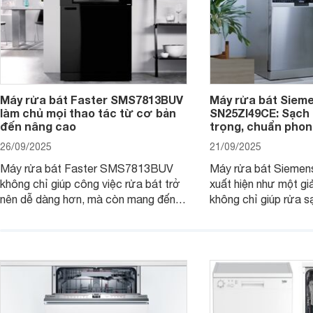
Máy rửa bát Faster SMS7813BUV
Máy rửa bát Siem
làm chủ mọi thao tác từ cơ bản
SN25ZI49CE: Sạch 
đến nâng cao
trọng, chuẩn pho
26/09/2025
21/09/2025
Máy rửa bát Faster SMS7813BUV
Máy rửa bát Sieme
không chỉ giúp công việc rửa bát trở
xuất hiện như một giả
nên dễ dàng hơn, mà còn mang đến
không chỉ giúp rửa 
sự an toàn, tiết kiệm và tiện nghi cho
bát đĩa trong một lầ
căn bếp hiện đại. Cùng Websosanh.vn
còn đem đến sự sang 
đi tìm hiểu những tính năng nổi bật mà
trong từng đường nét
sản phẩm này mang lại nhé.
chúng tôi đi đánh giá
này nhé.