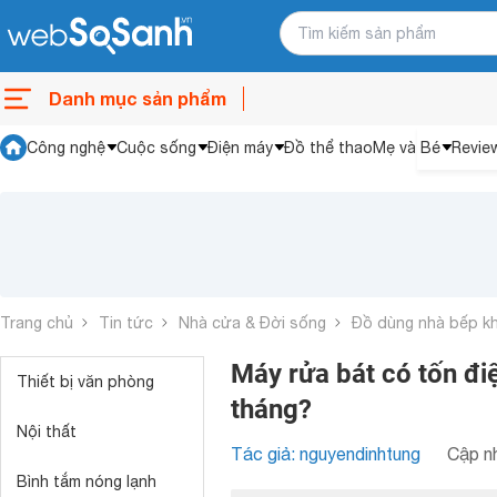
Danh mục sản phẩm
Công nghệ
Cuộc sống
Điện máy
Đồ thể thao
Mẹ và Bé
Revie
Trang chủ
Tin tức
Nhà cửa & Đời sống
Đồ dùng nhà bếp k
Máy rửa bát có tốn đi
Thiết bị văn phòng
tháng?
Nội thất
Tác giả: nguyendinhtung
Cập nh
Bình tắm nóng lạnh