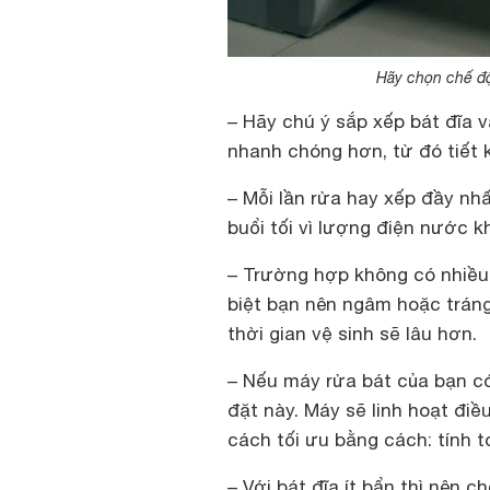
Hãy chọn chế độ
– Hãy chú ý sắp xếp bát đĩa và
nhanh chóng hơn, từ đó tiết k
– Mỗi lần rửa hay xếp đầy nhấ
buổi tối vì lượng điện nước k
– Trường hợp không có nhiều b
biệt bạn nên ngâm hoặc tráng
thời gian vệ sinh sẽ lâu hơn.
– Nếu máy rửa bát của bạn có
đặt này. Máy sẽ linh hoạt đi
cách tối ưu bằng cách: tính 
– Với bát đĩa ít bẩn thì nên 