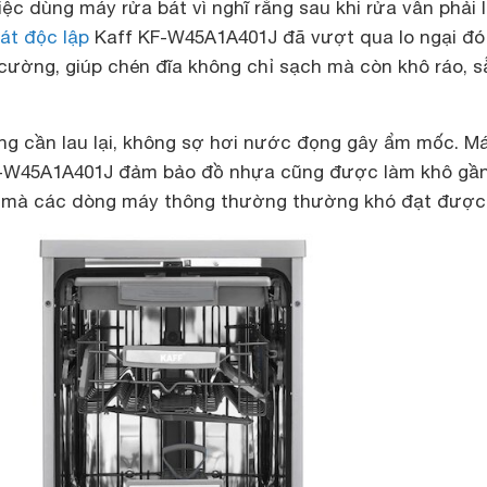
iệc dùng máy rửa bát vì nghĩ rằng sau khi rửa vẫn phải 
át độc lập
Kaff KF-W45A1A401J đã vượt qua lo ngại đó
cường, giúp chén đĩa không chỉ sạch mà còn khô ráo, s
ng cần lau lại, không sợ hơi nước đọng gây ẩm mốc. M
KF-W45A1A401J đảm bảo đồ nhựa cũng được làm khô gầ
ều mà các dòng máy thông thường thường khó đạt được