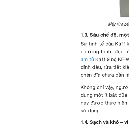
Máy rửa bát
1.3. Sáu chế độ, mộ
Sự tinh tế của Kaff
chương trình “đọc” 
âm tủ
Kaff 9 bộ KF-
dính dầu, rửa tiết k
chén đĩa chưa cần l
Không chỉ vậy, ngườ
dùng một ít bát đũa 
này được thực hiện 
sử dụng.
1.4. Sạch và khô – v