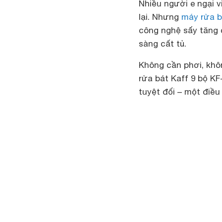
Nhiều người e ngại v
lại. Nhưng
máy rửa b
công nghệ sấy tăng 
sàng cất tủ.
Không cần phơi, khô
rửa bát Kaff 9 bộ 
tuyệt đối – một đi