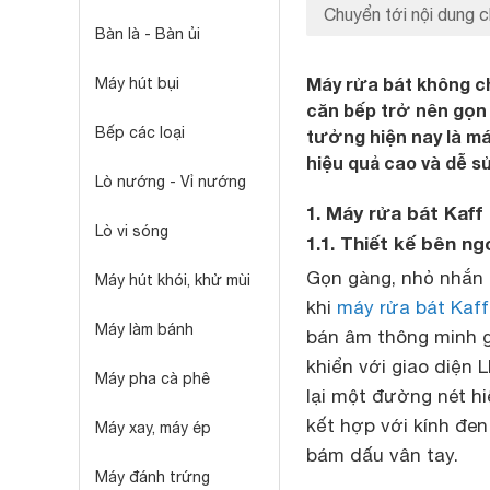
Chuyển tới nội dung c
Bàn là - Bàn ủi
Máy rửa bát không chỉ
Máy hút bụi
căn bếp trở nên gọn 
Bếp các loại
tưởng hiện nay là m
hiệu quả cao và dễ s
Lò nướng - Vỉ nướng
1. Máy rửa bát Kaff
Lò vi sóng
1.1. Thiết kế bên n
Gọn gàng, nhỏ nhắn 
Máy hút khói, khử mùi
khi
máy rửa bát Kaff
Máy làm bánh
bán âm thông minh g
khiển với giao diện L
Máy pha cà phê
lại một đường nét h
kết hợp với kính đen
Máy xay, máy ép
bám dấu vân tay.
Máy đánh trứng