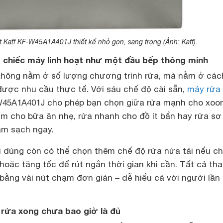
 Kaff KF-W45A1A401J thiết kế nhỏ gọn, sang trọng (Ảnh: Kaff).
t chiếc máy linh hoạt như một đầu bếp thông minh
 không nằm ở số lượng chương trình rửa, mà nằm ở các
được nhu cầu thực tế. Với sáu chế độ cài sẵn,
máy rửa 
W45A1A401J cho phép bạn chọn giữa rửa mạnh cho xoon
iệm cho bữa ăn nhẹ, rửa nhanh cho đồ ít bẩn hay rửa sơ
àm sạch ngay.
i dùng còn có thể chọn thêm chế độ rửa nửa tải nếu ch
hoặc tăng tốc để rút ngắn thời gian khi cần. Tất cả tha
bằng vài nút chạm đơn giản – dễ hiểu cả với người lần
ì rửa xong chưa bao giờ là đủ