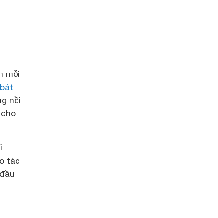
h mỗi
bát
g nồi
 cho
ỉ
o tác
 đầu