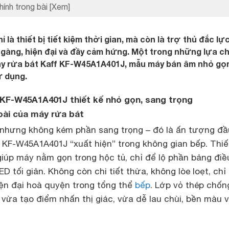
hính trong bài
[Xem]
 là thiết bị tiết kiệm thời gian, mà còn là trợ thủ đắc lự
gàng, hiện đại và đầy cảm hứng. Một trong những lựa ch
áy rửa bát Kaff KF-W45A1A401J, mẫu máy bán âm nhỏ gọ
ử dụng.
 KF-W45A1A401J thiết kế nhỏ gọn, sang trọng
goài của máy rửa bát
nhưng không kém phần sang trọng – đó là ấn tượng đầu
KF-W45A1A401J “xuất hiện” trong không gian bếp. Thiế
iúp máy nằm gọn trong hộc tủ, chỉ để lộ phần bảng điề
ED tối giản. Không còn chi tiết thừa, không lòe loẹt, chỉ
iện đại hoà quyện trong tổng thể
bếp
. Lớp vỏ thép chốn
 vừa tạo điểm nhấn thị giác, vừa dễ lau chùi, bền màu 