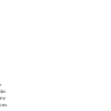
m
hần
trợ
cao.