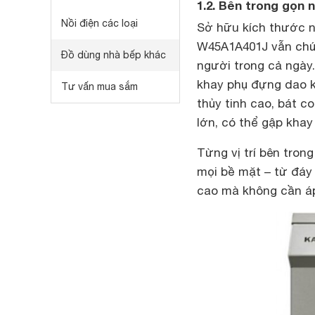
1.2. Bên trong gọn
Nồi điện các loại
Sở hữu kích thước 
W45A1A401J vẫn chứa
Đồ dùng nhà bếp khác
người trong cả ngày.
khay phụ đựng dao ké
Tư vấn mua sắm
thủy tinh cao, bát 
lớn, có thể gập khay
Từng vị trí bên tro
mọi bề mặt – từ đáy
cao mà không cần á