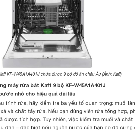
Kaff KF-W45A1A401J chứa được 9 bộ đồ ăn châu Âu (Ảnh: Kaff).
ng máy rửa bát Kaff 9 bộ KF-W45A1A401J
 bước nhỏ cho hiệu quả dài lâu
u trình rửa, hãy kiểm tra ba yếu tố quan trọng: muối là
xả và chất tẩy rửa. Nếu bạn dùng viên rửa tổng hợp, p
 được tích hợp. Tuy nhiên, việc kiểm tra muối và chất 
đều đặn – đặc biệt nếu nguồn nước của bạn có độ cứng 