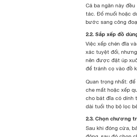
Cả ba ngăn này đều c
tác. Đổ muối hoặc d
bước sang công đoạn
2.2. Sắp xếp đồ dùn
Việc xếp chén đĩa v
xác tuyệt đối, nhưn
nên được đặt úp xuố
để tránh cọ vào đồ k
Quan trọng nhất: để
che mất hoặc xếp q
cho bát đĩa có dính 
dài tuổi thọ bộ lọc b
2.3. Chọn chương tr
Sau khi đóng cửa, b
động, sau đó chọn c