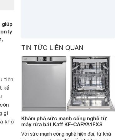
c giúp
ọn lý
n,
TIN TỨC LIÊN QUAN
 tiên
t kế
u
 còn
g gỉ
Khám phá sức mạnh công nghệ từ
và khó
máy rửa bát Kaff KF-CARYA1FXS
Với sức mạnh công nghệ hiện đại, từ khả