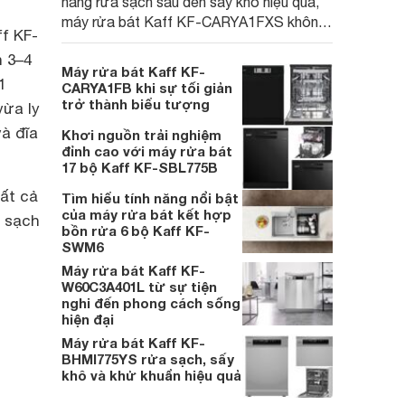
năng rửa sạch sâu đến sấy khô hiệu quả,
máy rửa bát Kaff KF-CARYA1FXS không
f KF-
chỉ làm tròn nhiệm vụ dọn dẹp mà còn góp
 3–4
phần xây dựng một không gian bếp sang
Máy rửa bát Kaff KF-
trọng. Cùng Websosanh.vn đi tìm hiểu
1
CARYA1FB khi sự tối giản
những tính năng nổi bật của sản phẩm này
trở thành biểu tượng
vừa ly
nhé.
à đĩa
Khơi nguồn trải nghiệm
đỉnh cao với máy rửa bát
17 bộ Kaff KF-SBL775B
ất cả
Tìm hiểu tính năng nổi bật
của máy rửa bát kết hợp
m sạch
bồn rửa 6 bộ Kaff KF-
SWM6
Máy rửa bát Kaff KF-
W60C3A401L từ sự tiện
nghi đến phong cách sống
hiện đại
Máy rửa bát Kaff KF-
BHMI775YS rửa sạch, sấy
khô và khử khuẩn hiệu quả