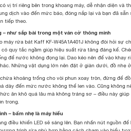
ó vị trí riêng bên trong khoang máy, dễ nhận diện và t
ung dịch vào đến mức báo, đóng nắp lại và bạn đã sẵn
 tiếp theo.
g – như sắp bài trong một ván cờ thông minh
ào máy rửa bát Kaff KF-W45A1A401J không đòi hỏi sự ch
g có quy tắc ngầm giúp hiệu suất rửa tăng đáng kể. Ché
ng để nước không đọng lại. Dao kéo nên để vào khay r
hác. Những vật dụng lớn nên đặt ở giàn dưới, đồ nhẹ ở
 chừa khoảng trống cho vòi phun xoay tròn, đừng để đồ
uá dày đến mức nước không thể len vào. Cũng không n
thức ăn khô quá lâu mà không tráng sơ – điều này giúp
ên trong.
ình – bấm nhẹ là máy hiểu
ảng điều khiển LED sẽ sáng lên. Bạn nhấn nút nguồn để 
hương trình rửa phù hợp bằng cách chạm vào biểu tư