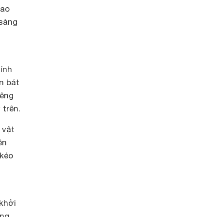
hao
 sàng
ính
n bát
iêng
 trên.
 vật
ên
 kéo
khởi
ợng