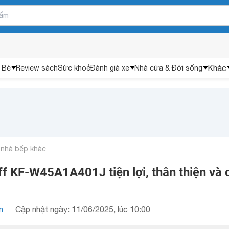
Khác
 Bé
Review sách
Sức khoẻ
Đánh giá xe
Nhà cửa & Đời sống
 nhà bếp khác
f KF-W45A1A401J tiện lợi, thân thiện và 
n
Cập nhật ngày: 11/06/2025, lúc 10:00