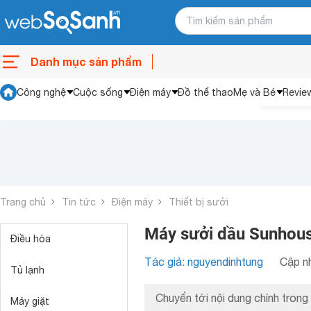
Danh mục sản phẩm
Công nghệ
Cuộc sống
Điện máy
Đồ thể thao
Mẹ và Bé
Revie
Trang chủ
Tin tức
Điện máy
Thiết bị sưởi
Máy sưởi dầu Sunhous
Điều hòa
Tác giả: nguyendinhtung
Cập nh
Tủ lạnh
Chuyển tới nội dung chính trong 
Máy giặt