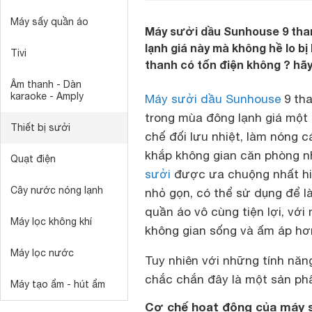
Máy sấy quần áo
Máy sưởi dầu Sunhouse 9 than
lạnh giá này mà không hề lo b
Tivi
thanh có tốn điện không ? hãy
Âm thanh - Dàn
karaoke - Amply
Máy sưởi dầu Sunhouse
9 tha
trong mùa đông lạnh giá một 
Thiết bị sưởi
chế đối lưu nhiệt, làm nóng 
khắp không gian căn phòng n
Quạt điện
sưởi
được ưa chuộng nhất hiện
Cây nước nóng lạnh
nhỏ gọn, có thể sử dụng để l
quần áo vô cùng tiện lợi, vớ
Máy lọc không khí
không gian sống và ấm áp hơ
Máy lọc nước
Tuy nhiên với những tính năn
chắc chắn đây là một sản phẩ
Máy tạo ẩm - hút ẩm
Cơ chế hoạt động của máy 