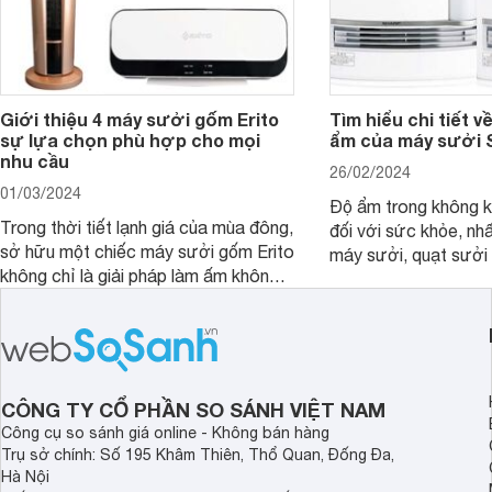
Giới thiệu 4 máy sưởi gốm Erito
Tìm hiểu chi tiết 
sự lựa chọn phù hợp cho mọi
ẩm của máy sưởi 
nhu cầu
26/02/2024
01/03/2024
Độ ẩm trong không kh
Trong thời tiết lạnh giá của mùa đông,
đối với sức khỏe, nhấ
sở hữu một chiếc máy sưởi gốm Erito
máy sưởi, quạt sưởi
không chỉ là giải pháp làm ấm không
Một trong những công
gian sống mà còn đem lại sự thoải
được ưa chuộng hiện
mái và an toàn cho gia đình. Cùng
nghệ bù ẩm của máy 
Websosanh.vn đi tìm hiểu đặc điểm và
Cùng Websosanh.vn đ
các sản phẩm nổi bật hiện nay nhé.
công nghệ bù ẩm tr
Sharp nhé.
CÔNG TY CỔ PHẦN SO SÁNH VIỆT NAM
Công cụ so sánh giá online - Không bán hàng
Trụ sở chính: Số 195 Khâm Thiên, Thổ Quan, Đống Đa,
Hà Nội