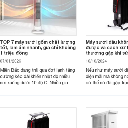
TOP 7 máy sưởi gốm chất lượng
Máy sưởi dầu khô
tốt, làm ấm nhanh, giá chỉ khoảng
được và cách xử l
1 triệu đồng
thường gặp khi s
07/01/2026
16/10/2024
Miền Bắc đang trải qua đợt lạnh tăng
Nếu như máy sưởi d
cường kéo dài khiến nhiệt độ nhiều
điện mãi mà không n
nơi xuống dưới 10 độ C. Nhiều gia
có thể nó đã gặp trục
đình có con nhỏ, người cao tuổi đang
tìm kiếm một thiết bị sưởi hiệu quả,
thuận tiện cho việc làm ấm trong
những ngày lạnh giá thì có thể tham
khảo các mẫu máy sưởi gốm dưới
đây.