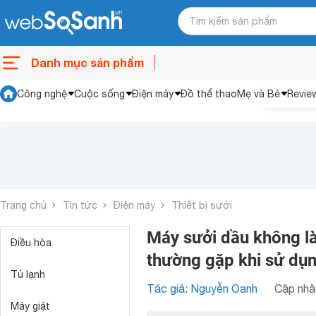
Danh mục sản phẩm
Công nghệ
Cuộc sống
Điện máy
Đồ thể thao
Mẹ và Bé
Revie
Trang chủ
Tin tức
Điện máy
Thiết bị sưởi
Máy sưởi dầu không là
Điều hòa
thường gặp khi sử dụ
Tủ lạnh
Tác giả: Nguyễn Oanh
Cập nhật
Máy giặt