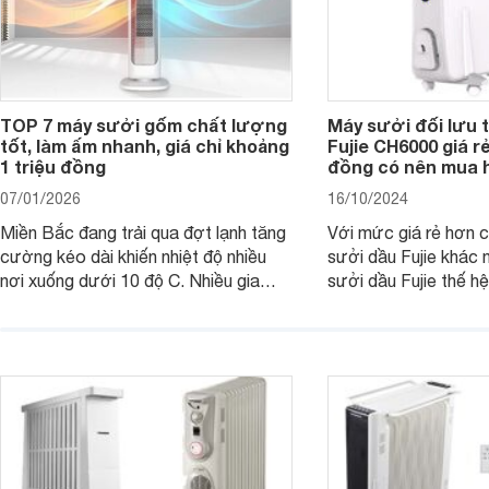
TOP 7 máy sưởi gốm chất lượng
Máy sưởi đối lưu 
tốt, làm ấm nhanh, giá chỉ khoảng
Fujie CH6000 giá rẻ
1 triệu đồng
đồng có nên mua 
07/01/2026
16/10/2024
Miền Bắc đang trải qua đợt lạnh tăng
Với mức giá rẻ hơn 
cường kéo dài khiến nhiệt độ nhiều
sưởi dầu Fujie khác 
nơi xuống dưới 10 độ C. Nhiều gia
sưởi dầu Fujie thế h
đình có con nhỏ, người cao tuổi đang
lựa chọn tốt cho ngư
tìm kiếm một thiết bị sưởi hiệu quả,
không.
thuận tiện cho việc làm ấm trong
những ngày lạnh giá thì có thể tham
khảo các mẫu máy sưởi gốm dưới
đây.