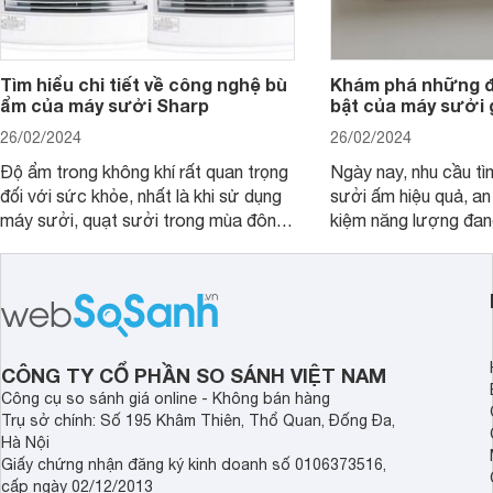
Tìm hiểu chi tiết về công nghệ bù
Khám phá những đ
ẩm của máy sưởi Sharp
bật của máy sưởi
26/02/2024
26/02/2024
Độ ẩm trong không khí rất quan trọng
Ngày nay, nhu cầu tì
đối với sức khỏe, nhất là khi sử dụng
sưởi ấm hiệu quả, an 
máy sưởi, quạt sưởi trong mùa đông.
kiệm năng lượng đan
Một trong những công nghệ tiên tiến
quan tâm hàng đầu củ
được ưa chuộng hiện nay là công
Một trong những giải
nghệ bù ẩm của máy sưởi Sharp.
là máy sưởi gốm Na
Cùng Websosanh.vn đi tìm hiểu về
sản phẩm chất lượng
công nghệ bù ẩm trong máy sưởi
Sharp nhé.
CÔNG TY CỔ PHẦN SO SÁNH VIỆT NAM
Công cụ so sánh giá online - Không bán hàng
Trụ sở chính: Số 195 Khâm Thiên, Thổ Quan, Đống Đa,
Hà Nội
Giấy chứng nhận đăng ký kinh doanh số 0106373516,
cấp ngày 02/12/2013