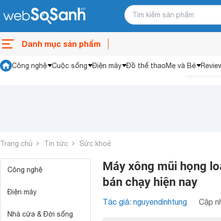
Danh mục sản phẩm
Công nghệ
Cuộc sống
Điện máy
Đồ thể thao
Mẹ và Bé
Revie
Trang chủ
Tin tức
Sức khoẻ
Máy xông mũi họng loạ
Công nghệ
bán chạy hiện nay
Điện máy
Tác giả: nguyendinhtung
Cập nh
Nhà cửa & Đời sống