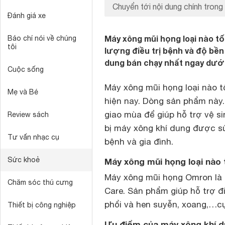
Chuyển tới nội dung chính trong 
Đánh giá xe
Máy xông mũi họng loại nào t
Báo chí nói về chúng
tôi
lượng điều trị bệnh và độ bề
dung bán chạy nhất ngay dướ
Cuộc sống
Máy xông mũi họng loại nào t
Mẹ và Bé
hiện nay. Dòng sản phẩm này.t
giao mùa để giúp hỗ trợ vệ sin
Review sách
bị máy xông khí dung được s
Tư vấn nhạc cụ
bệnh và gia đình.
Sức khoẻ
Máy xông mũi họng loại nào
Máy xông mũi họng Omron là 
Chăm sóc thú cưng
Care. Sản phẩm giúp hỗ trợ đ
phổi và hen suyễn, xoang,…c
Thiết bị công nghiệp
Ưu điểm của máy xông khí 