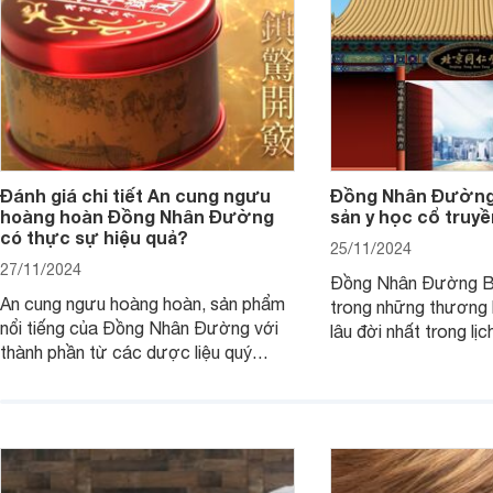
Đánh giá chi tiết An cung ngưu
Đồng Nhân Đường 
hoàng hoàn Đồng Nhân Đường
sản y học cổ truy
có thực sự hiệu quả?
25/11/2024
27/11/2024
Đồng Nhân Đường Bắ
An cung ngưu hoàng hoàn, sản phẩm
trong những thương h
nổi tiếng của Đồng Nhân Đường với
lâu đời nhất trong lị
thành phần từ các dược liệu quý
truyền Trung Quốc.
hiếm, được biết đến với công dụng
trong việc bồi bổ sức khỏe, thanh
nhiệt, loại bỏ độc tố, đặc biệt hỗ trợ
phòng ngừa đột quỵ do nhồi máu não.