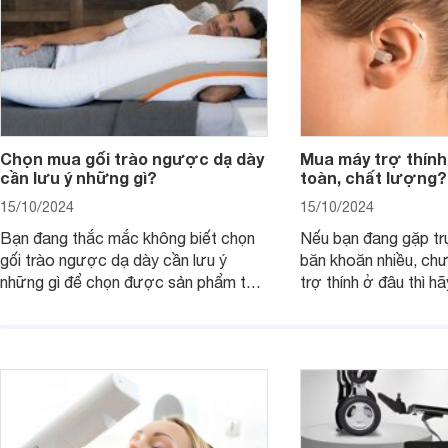
Chọn mua gối trào ngược dạ dày
Mua máy trợ thính
cần lưu ý những gì?
toàn, chất lượng?
15/10/2024
15/10/2024
Bạn đang thắc mắc không biết chọn
Nếu bạn đang gặp tr
gối trào ngược dạ dày cần lưu ý
băn khoăn nhiều, ch
những gì để chọn được sản phẩm tốt
trợ thính ở đâu thì h
và phù hợp nhất cho mình. Bài viết
viết dưới đây.
này sẽ cùng các mẹ tìm hiểu về vấn
đề này nhé!