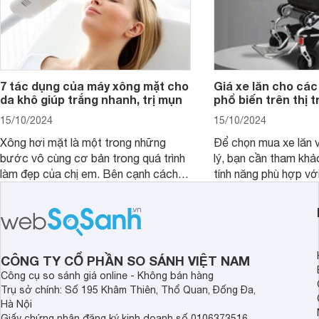
7 tác dụng của máy xông mặt cho
Giá xe lăn cho các
da khô giúp trắng nhanh, trị mụn
phổ biến trên thị 
15/10/2024
15/10/2024
Xông hơi mặt là một trong những
Để chọn mua xe lăn v
bước vô cùng cơ bản trong quá trình
lý, bạn cần tham khả
làm đẹp của chị em. Bên cạnh cách
tính năng phù hợp vớ
xông truyền thống, hiện nay nhiều
dụng của mình.
người đã lựa chọn máy xông mặt để
quá trình này diễn ra đơn giản hơn.
Vậy, tác dụng của máy xông mặt đối
với sức khỏe, làn da là gì, có nên dùng
CÔNG TY CỔ PHẦN SO SÁNH VIỆT NAM
thường xuyên không?
Công cụ so sánh giá online - Không bán hàng
Trụ sở chính: Số 195 Khâm Thiên, Thổ Quan, Đống Đa,
Hà Nội
Giấy chứng nhận đăng ký kinh doanh số 0106373516,