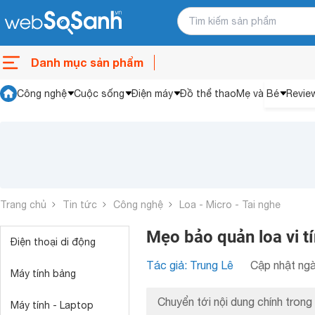
Danh mục sản phẩm
Công nghệ
Cuộc sống
Điện máy
Đồ thể thao
Mẹ và Bé
Revie
Trang chủ
Tin tức
Công nghệ
Loa - Micro - Tai nghe
Mẹo bảo quản loa vi tí
Điện thoại di động
Tác giả: Trung Lê
Cập nhật ngà
Máy tính bảng
Chuyển tới nội dung chính trong 
Máy tính - Laptop