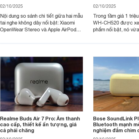
02/10/2025
02/10/2025
Nội dung so sánh chi tiết giữa hai mẫu
Trong tầm giá 1 triệ
tai nghe không dây nổi bật: Xiaomi
WH-CH520 được xe
OpenWear Stereo và Apple AirPods 4
phẩm nổi bật, nó vừa
sẽ nhằm giúp người dùng đưa ra lựa
pin ấn tượng vừa sở
chọn phù hợp nhất dựa trên nhu cầu
âm thanh ấn tượng 
và sở thích cá nhân. Cả hai đều là sản
chuyên gia đánh giá 
phẩm chất lượng cao, nhưng hướng
tới đối tượng khách hàng khác nhau.
Realme Buds Air 7 Pro: Âm thanh
Bose SoundLink Pl
cao cấp, thiết kế ấn tượng, giá
Bluetooth mạnh mẽ
cả phải chăng
nghiệm đắm chìm 