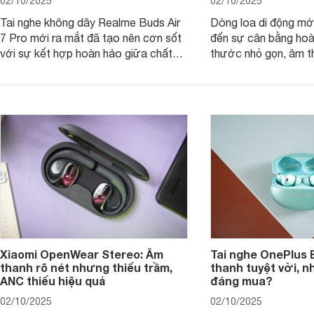
02/10/2025
02/10/2025
Tai nghe không dây Realme Buds Air
Dòng loa di động m
7 Pro mới ra mắt đã tạo nên cơn sốt
đến sự cân bằng hoà
với sự kết hợp hoàn hảo giữa chất
thước nhỏ gọn, âm 
lượng âm thanh vượt trội, thiết kế
thời lượng pin ấn tư
hiện đại và mức giá cực kỳ cạnh
nó có xứng đáng với
tranh, chỉ dưới 2 triệu đồng.
xuất?
Xiaomi OpenWear Stereo: Âm
Tai nghe OnePlus 
thanh rõ nét nhưng thiếu trầm,
thanh tuyệt vời, n
ANC thiếu hiệu quả
đáng mua?
02/10/2025
02/10/2025