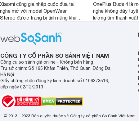
Xiaomi cũng gia nhập cuộc đua tai
OnePlus Buds 4 là mộ
nghe mở với model OpenWear
nghe không dây tuyệt
Stereo được trang bị tính năng khử
lượng âm thanh xuất
tiếng ồn chủ động (ANC). Nhưng liệu
nghệ hai driver và h
chất lượng âm thanh và hiệu quả khử
khử tiếng ồn ấn tượng
ồn của chiếc tai nghe Xiaomi này có
tiến. Tuy nhiên, thời
đủ sức thuyết phục người dùng?
là một điểm hạn chế 
người dùng.
CÔNG TY CỔ PHẦN SO SÁNH VIỆT NAM
Công cụ so sánh giá online - Không bán hàng
Trụ sở chính: Số 195 Khâm Thiên, Thổ Quan, Đống Đa,
Hà Nội
Giấy chứng nhận đăng ký kinh doanh số 0106373516,
cấp ngày 02/12/2013
© 2013 - 2023 Bản quyền thuộc về Công ty cổ phần So Sánh Việt Nam