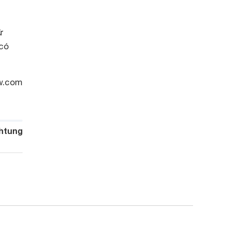
ử
 có
w.com
htung