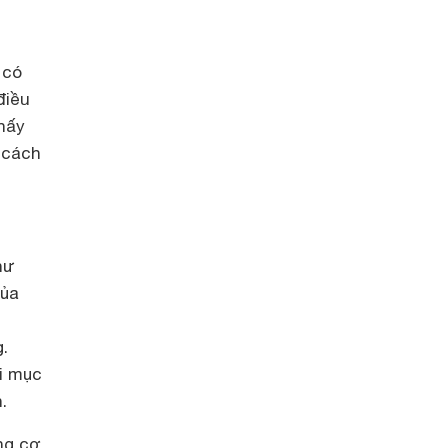
 có
điều
thấy
 cách
hư
của
.
i mục
.
ng cơ