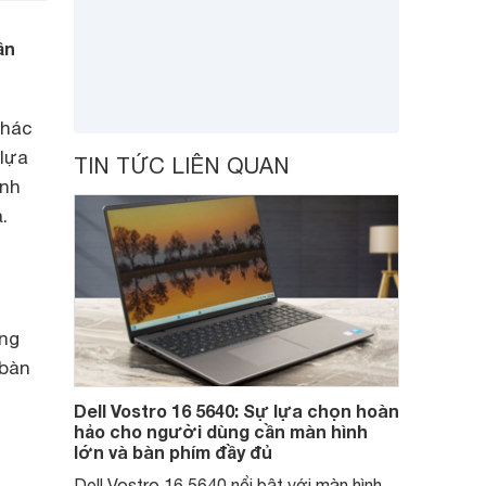
ần
khác
lựa
TIN TỨC LIÊN QUAN
ính
.
ổng
 bàn
Dell Vostro 16 5640: Sự lựa chọn hoàn
hảo cho người dùng cần màn hình
lớn và bàn phím đầy đủ
Dell Vostro 16 5640 nổi bật với màn hình