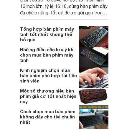
16 inch lớn, tỷ lệ 16:10, cùng bàn phím đầy
đủ chức năng, tất cả được gói gọn trong
một thiết kế di động tiện lợi. Máy tính xách
tay này thuộc thế hệ mới, tích hợp nút
Tổng hợp bàn phím máy
Copilot dành riêng cho Windows, cho trải
tính tốt nhất không thể
nghiệm người dùng hiện đại và hiệu quả.
bỏ qua
Những điều cần lưu ý khi
chọn mua bàn phím máy
tính
Kinh nghiệm chọn mua
bàn phím phù hợp túi tiền
sinh viên
Một số thương hiệu bàn
phím giả cơ tốt nhất hiện
nay
Cách chọn mua bàn phím
không dây cho tivi chuẩn
nhất