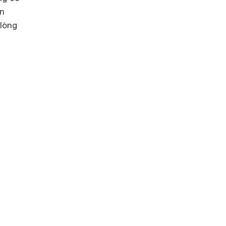
àn
 lòng