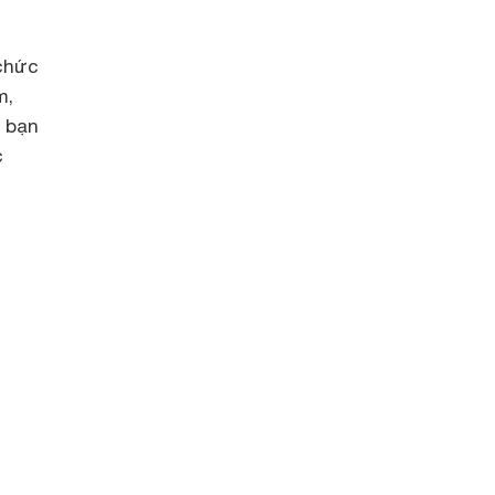
 chức
m,
ể bạn
c