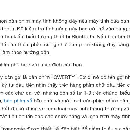
họn bàn phím máy tính không dây nêu máy tính của bạn
etooth. Để kiểm tra tính năng này bạn có thể vào bảng 
và tìm kiếm biểu tượng thiết bị Bluetooth. Nếu bạn tìm 
 chỉ cần thêm phần cứng như bàn phím không dây bằng
 làm theo hướng dẫn.
 phím phù hợp với mục đích của bạn
y còn gọi là bàn phím “QWERTY”. Sở di nó có tên gọi n
 ký tự đầu tiên nhìn thấy trên hàng phím chữ đầu tiên 
m các chữ cái với những con số từ 1-0 trên chúng, biểu
u,
bàn phím số
bên phải và một loạt các phím chức năng
 nhất để sử dụng với các loại máy tính thông thường vớ
tắt tiêu chuẩn cho các chức năng và lệnh trên máy tính
 Ergonomic được thiết kế đặc biệt để giảm thiểu sự că