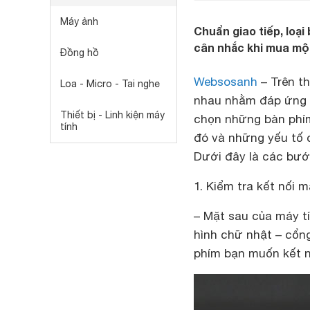
Máy ảnh
Chuẩn giao tiếp, loạ
cân nhắc khi mua một
Đồng hồ
Websosanh
– Trên th
Loa - Micro - Tai nghe
nhau nhằm đáp ứng n
Thiết bị - Linh kiện máy
chọn những bàn phím 
tính
đó và những yếu tố 
Dưới đây là các bướ
1. Kiểm tra kết nối m
– Mặt sau của máy t
hình chữ nhật – cổng
phím bạn muốn kết n