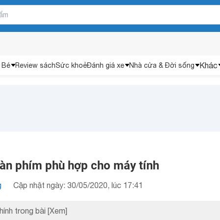
Khác
 Bé
Review sách
Sức khoẻ
Đánh giá xe
Nhà cửa & Đời sống
àn phím phù hợp cho máy tính
g
Cập nhật ngày: 30/05/2020, lúc 17:41
hính trong bài
[Xem]