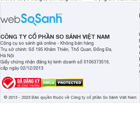
tiếng ồn chủ động (ANC). Nhưng liệu
nghệ hai driver và h
chất lượng âm thanh và hiệu quả khử
khử tiếng ồn ấn tượng
ồn của chiếc tai nghe Xiaomi này có
tiến. Tuy nhiên, thời
đủ sức thuyết phục người dùng?
là một điểm hạn chế 
người dùng.
CÔNG TY CỔ PHẦN SO SÁNH VIỆT NAM
Công cụ so sánh giá online - Không bán hàng
Trụ sở chính: Số 195 Khâm Thiên, Thổ Quan, Đống Đa,
Hà Nội
Giấy chứng nhận đăng ký kinh doanh số 0106373516,
cấp ngày 02/12/2013
© 2013 - 2023 Bản quyền thuộc về Công ty cổ phần So Sánh Việt Nam