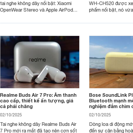
tai nghe không dây nổi bật: Xiaomi
WH-CH520 được xe
OpenWear Stereo và Apple AirPods 4
phẩm nổi bật, nó vừa
sẽ nhằm giúp người dùng đưa ra lựa
pin ấn tượng vừa sở
chọn phù hợp nhất dựa trên nhu cầu
âm thanh ấn tượng 
và sở thích cá nhân. Cả hai đều là sản
chuyên gia đánh giá 
phẩm chất lượng cao, nhưng hướng
tới đối tượng khách hàng khác nhau.
Realme Buds Air 7 Pro: Âm thanh
Bose SoundLink Pl
cao cấp, thiết kế ấn tượng, giá
Bluetooth mạnh mẽ
cả phải chăng
nghiệm đắm chìm 
02/10/2025
02/10/2025
Tai nghe không dây Realme Buds Air
Dòng loa di động m
7 Pro mới ra mắt đã tạo nên cơn sốt
đến sự cân bằng hoà