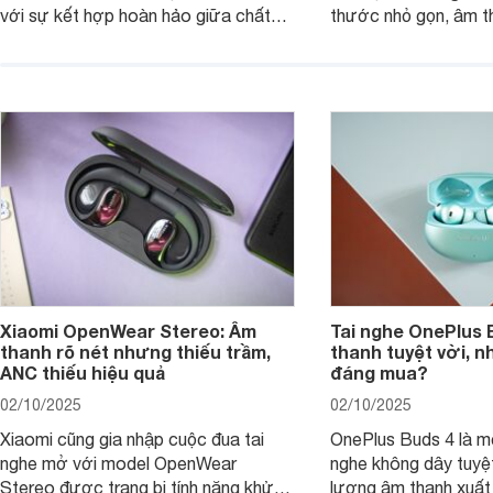
với sự kết hợp hoàn hảo giữa chất
thước nhỏ gọn, âm 
lượng âm thanh vượt trội, thiết kế
thời lượng pin ấn tư
hiện đại và mức giá cực kỳ cạnh
nó có xứng đáng với
tranh, chỉ dưới 2 triệu đồng.
xuất?
Xiaomi OpenWear Stereo: Âm
Tai nghe OnePlus 
thanh rõ nét nhưng thiếu trầm,
thanh tuyệt vời, n
ANC thiếu hiệu quả
đáng mua?
02/10/2025
02/10/2025
Xiaomi cũng gia nhập cuộc đua tai
OnePlus Buds 4 là mộ
nghe mở với model OpenWear
nghe không dây tuyệt
Stereo được trang bị tính năng khử
lượng âm thanh xuất