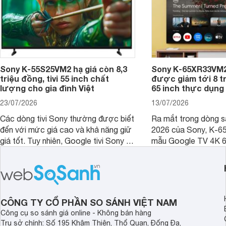
Sony K-55S25VM2 hạ giá còn 8,3
Sony K-65XR33VM2
triệu đồng, tivi 55 inch chất
được giảm tới 8 tr
lượng cho gia đình Việt
65 inch thực dụng
23/07/2026
13/07/2026
Các dòng tivi Sony thường được biết
Ra mắt trong dòng 
đến với mức giá cao và khả năng giữ
2026 của Sony, K-6
giá tốt. Tuy nhiên, Google tivi Sony 55
mẫu Google TV 4K 6
inch K-55S25VM2 lại là một trường
trang bị bộ xử lý XR
hợp đáng chú ý khi có mức giá dễ
tảng Google TV cùng
tiếp cận hơn dù mới ra mắt trong năm
nghệ hỗ trợ nâng cao
2025.
ảnh và âm thanh.
CÔNG TY CỔ PHẦN SO SÁNH VIỆT NAM
Công cụ so sánh giá online - Không bán hàng
Trụ sở chính: Số 195 Khâm Thiên, Thổ Quan, Đống Đa,