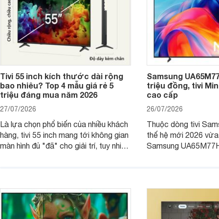
Tivi 55 inch kích thước dài rộng
Samsung UA65M77H
bao nhiêu? Top 4 mẫu giá rẻ 5
triệu đồng, tivi Mi
triệu đáng mua năm 2026
cao cấp
27/07/2026
26/07/2026
Là lựa chọn phổ biến của nhiều khách
Thuộc dòng tivi Sam
hàng, tivi 55 inch mang tới không gian
thế hệ mới 2026 vừa t
màn hình đủ "đã" cho giải trí, tuy nhiên
Samsung UA65M77HA 
việc lựa chọn cũng cần hợp với với
trang
không gian sử dụng. Vậy tivi 55 inch
kích thước dài rộng bao nhiêu cm và
dùng cho phòng bao nhiêu m2?