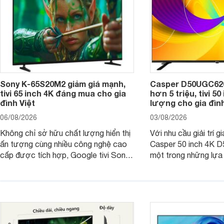
Sony K-65S20M2 giảm giá mạnh,
Casper D50UGC620 
tivi 65 inch 4K đáng mua cho gia
hơn 5 triệu, tivi 5
đình Việt
lượng cho gia đình
06/08/2026
03/08/2026
Không chỉ sở hữu chất lượng hiển thị
Với nhu cầu giải trí gi
ấn tượng cùng nhiều công nghệ cao
Casper 50 inch 4K 
cấp được tích hợp, Google tivi Sony
một trong những lựa
4K 65 inch K-65S20M2 hiện còn đang
trong phân khúc nhờ
được nhiều cửa hàng điện máy giảm
cùng mức giá đang đ
giá sâu.
thống bán lẻ điều ch
hấp dẫn.