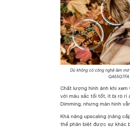
Dù không có công nghệ làm mờ 
QA55Q7FA v
Chất lượng hình ảnh khi xem 
với màu sắc tối tốt, ít bị rò
Dimming, nhưng màn hình vẫn
Khả năng upscaling (nâng cấp
thể phân biệt được sự khác bi