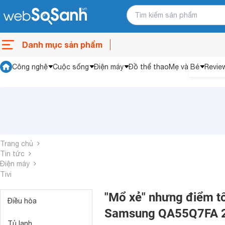
Danh mục sản phẩm
Công nghệ
Cuộc sống
Điện máy
Đồ thể thao
Mẹ và Bé
Revie
Trang chủ
Tin tức
Điện máy
Tivi
"Mổ xẻ" nhưng điểm tố
Điều hòa
Samsung QA55Q7FA 
Tủ lạnh