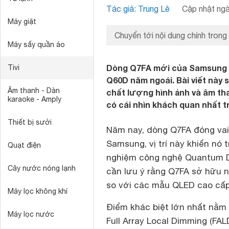
Tác giả: Trung Lê
Cập nhật ngà
Máy giặt
Chuyển tới nội dung chính trong
Máy sấy quần áo
Dòng Q7FA mới của Samsung đ
Tivi
Q60D năm ngoái. Bài viết này s
Âm thanh - Dàn
chất lượng hình ảnh và âm th
karaoke - Amply
có cái nhìn khách quan nhất 
Thiết bị sưởi
Năm nay, dòng Q7FA đóng vai 
Samsung, vị trí này khiến nó
Quạt điện
nghiệm công nghệ Quantum Do
Cây nước nóng lạnh
cần lưu ý rằng Q7FA sở hữu n
so với các mẫu QLED cao cấ
Máy lọc không khí
Điểm khác biệt lớn nhất nằm
Máy lọc nước
Full Array Local Dimming (FA