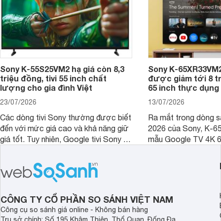
Sony K-55S25VM2 hạ giá còn 8,3
Sony K-65XR33VM2
triệu đồng, tivi 55 inch chất
được giảm tới 8 tr
lượng cho gia đình Việt
65 inch thực dụng
23/07/2026
13/07/2026
Các dòng tivi Sony thường được biết
Ra mắt trong dòng 
đến với mức giá cao và khả năng giữ
2026 của Sony, K-6
giá tốt. Tuy nhiên, Google tivi Sony 55
mẫu Google TV 4K 6
inch K-55S25VM2 lại là một trường
trang bị bộ xử lý XR
hợp đáng chú ý khi có mức giá dễ
tảng Google TV cùng
tiếp cận hơn dù mới ra mắt trong năm
nghệ hỗ trợ nâng cao
2025.
ảnh và âm thanh.
CÔNG TY CỔ PHẦN SO SÁNH VIỆT NAM
Công cụ so sánh giá online - Không bán hàng
Trụ sở chính: Số 195 Khâm Thiên, Thổ Quan, Đống Đa,