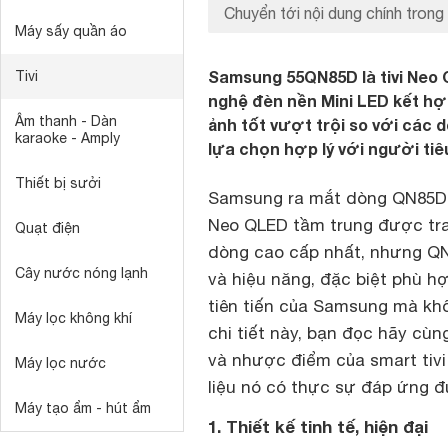
Chuyển tới nội dung chính trong 
Máy sấy quần áo
Samsung 55QN85D là tivi Neo
Tivi
nghệ đèn nền Mini LED kết hợ
Âm thanh - Dàn
ảnh tốt vượt trội so với các 
karaoke - Amply
lựa chọn hợp lý với người ti
Thiết bị sưởi
Samsung ra mắt dòng QN85D 
Neo QLED tầm trung được tra
Quạt điện
dòng cao cấp nhất, nhưng QN
Cây nước nóng lạnh
và hiệu năng, đặc biệt phù h
tiên tiến của Samsung mà khô
Máy lọc không khí
chi tiết này, bạn đọc hãy c
và nhược điểm của smart tiv
Máy lọc nước
liệu nó có thực sự đáp ứng 
Máy tạo ẩm - hút ẩm
1. Thiết kế tinh tế, hiện đại