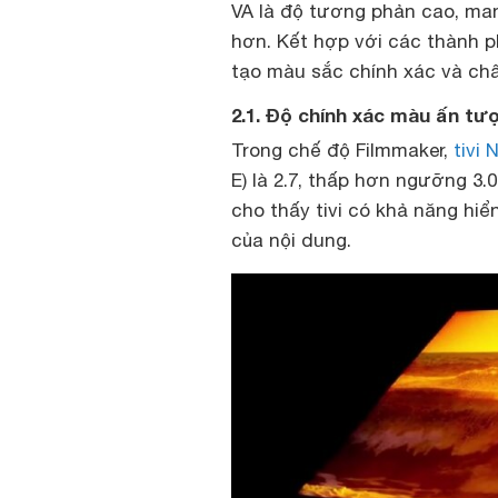
VA là độ tương phản cao, ma
hơn. Kết hợp với các thành 
tạo màu sắc chính xác và ch
2.1. Độ chính xác màu ấn tư
Trong chế độ Filmmaker,
tivi
E) là 2.7, thấp hơn ngưỡng 3
cho thấy tivi có khả năng hiể
của nội dung.