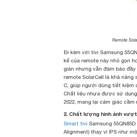
Remote Solar
Đi kèm với tivi Samsung 55QN8
kế của remote này nhỏ gọn hơ
giản nhưng vẫn đảm bảo đầy 
remote SolarCell là khả năng
C, giúp người dùng tiết kiệm 
Chất liệu nhựa được sử dụng
2022, mang lại cảm giác cầm 
2. Chất lượng hình ảnh vượ
Smart tivi
Samsung 55QN85D tại
Alignment) thay vì IPS như m