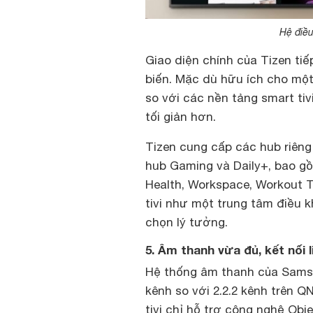
Hệ điều
Giao diện chính của Tizen tiế
biến. Mặc dù hữu ích cho một
so với các nền tảng smart ti
tối giản hơn.
Tizen cung cấp các hub riên
hub Gaming và Daily+, bao 
Health, Workspace, Workout 
tivi như một trung tâm điều k
chọn lý tưởng.
5. Âm thanh vừa đủ, kết nối l
Hệ thống âm thanh của Sams
kênh so với 2.2.2 kênh trên 
tivi chỉ hỗ trợ công nghệ Obj