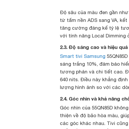
Độ sâu của màu đen gần như
từ tấm nền ADS sang VA, kết
tăng cường đáng kể tỷ lệ tươ
với tính năng Local Dimming
2.3. Độ sáng cao và hiệu qu
Smart tivi Samsung
55QN85D c
sáng trắng 10%, đảm bảo hiển
tương phản và chi tiết cao. 
640 nits. Điều này khẳng địn
lượng hình ảnh so với các d
2.4. Góc nhìn và khả năng ch
Góc nhìn của 55QN85D không
thiện về độ bão hòa màu, giú
các góc khác nhau. Tivi cũng 