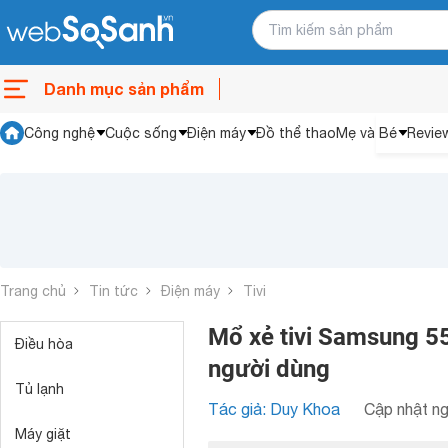
Danh mục sản phẩm
Công nghệ
Cuộc sống
Điện máy
Đồ thể thao
Mẹ và Bé
Revie
Trang chủ
Tin tức
Điện máy
Tivi
Mổ xẻ tivi Samsung 5
Điều hòa
người dùng
Tủ lạnh
Tác giả: Duy Khoa
Cập nhật ng
Máy giặt