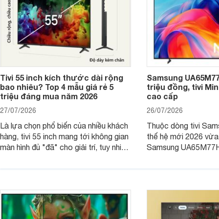
Tivi 55 inch kích thước dài rộng
Samsung UA65M77H
bao nhiêu? Top 4 mẫu giá rẻ 5
triệu đồng, tivi Mi
triệu đáng mua năm 2026
cao cấp
27/07/2026
26/07/2026
Là lựa chọn phổ biến của nhiều khách
Thuộc dòng tivi Sam
hàng, tivi 55 inch mang tới không gian
thế hệ mới 2026 vừa t
màn hình đủ "đã" cho giải trí, tuy nhiên
Samsung UA65M77HA 
việc lựa chọn cũng cần hợp với với
trang
không gian sử dụng. Vậy tivi 55 inch
kích thước dài rộng bao nhiêu cm và
dùng cho phòng bao nhiêu m2?