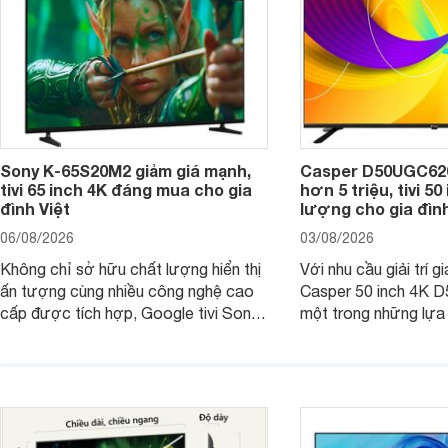
Sony K-65S20M2 giảm giá mạnh,
Casper D50UGC620 
tivi 65 inch 4K đáng mua cho gia
hơn 5 triệu, tivi 5
đình Việt
lượng cho gia đình
06/08/2026
03/08/2026
Không chỉ sở hữu chất lượng hiển thị
Với nhu cầu giải trí gi
ấn tượng cùng nhiều công nghệ cao
Casper 50 inch 4K 
cấp được tích hợp, Google tivi Sony
một trong những lựa
4K 65 inch K-65S20M2 hiện còn đang
trong phân khúc nhờ
được nhiều cửa hàng điện máy giảm
cùng mức giá đang đ
giá sâu.
thống bán lẻ điều ch
hấp dẫn.