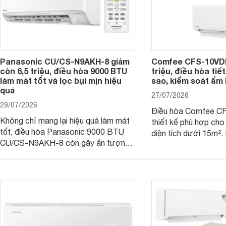
Panasonic CU/CS-N9AKH-8 giảm
Comfee CFS-10VDM
còn 6,5 triệu, điều hòa 9000 BTU
triệu, điều hòa tiế
làm mát tốt và lọc bụi mịn hiệu
sao, kiểm soát ẩm 
quả
27/07/2026
29/07/2026
Điều hòa Comfee 
Không chỉ mang lại hiệu quả làm mát
thiết kế phù hợp ch
tốt, điều hòa Panasonic 9000 BTU
diện tích dưới 15m².
CU/CS-N9AKH-8 còn gây ấn tượng
hữu công nghệ Invert
với khả năng vận hành êm ái, mức tiêu
điện, sản phẩm còn 
thụ điện hợp lý và độ bền trong quá
soát độ ẩm hiệu quả 
trình sử dụng lâu dài.
năng hiện đại, trong k
mức giá dễ tiếp cận.