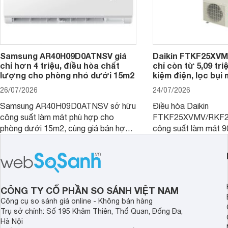
Samsung AR40H09D0ATNSV giá
Daikin FTKF25XV
chỉ hơn 4 triệu, điều hòa chất
chỉ còn từ 5,09 tri
lượng cho phòng nhỏ dưới 15m2
kiệm điện, lọc bụi
26/07/2026
24/07/2026
Samsung AR40H09D0ATNSV sở hữu
Điều hòa Daikin
công suất làm mát phù hợp cho
FTKF25XVMV/RKF2
phòng dưới 15m2, cùng giá bán hợp
công suất làm mát 
lý là lựa chọn rất đáng cân nhắc cho
hợp với phòng ngủ v
phòng ngủ, phòng khách gia đình.
nhỏ dưới 15 m2. Hiệ
được nhiều đại lý giả
người tiêu dùng dễ t
CÔNG TY CỔ PHẦN SO SÁNH VIỆT NAM
Công cụ so sánh giá online - Không bán hàng
Trụ sở chính: Số 195 Khâm Thiên, Thổ Quan, Đống Đa,
Hà Nội