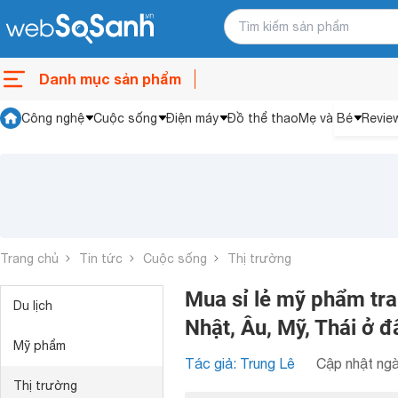
Danh mục sản phẩm
Công nghệ
Cuộc sống
Điện máy
Đồ thể thao
Mẹ và Bé
Revie
Trang chủ
Tin tức
Cuộc sống
Thị trường
Mua sỉ lẻ mỹ phẩm tr
Du lịch
Nhật, Âu, Mỹ, Thái ở đ
Mỹ phẩm
Tác giả: Trung Lê
Cập nhật ngà
Thị trường