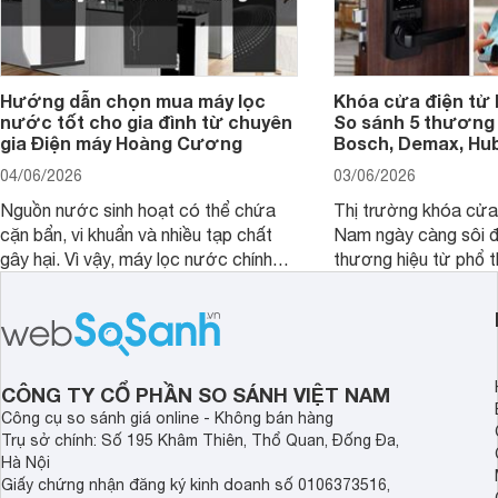
Hướng dẫn chọn mua máy lọc
Khóa cửa điện tử 
nước tốt cho gia đình từ chuyên
So sánh 5 thương 
gia Điện máy Hoàng Cương
Bosch, Demax, Hub
04/06/2026
03/06/2026
Nguồn nước sinh hoạt có thể chứa
Thị trường khóa cửa 
cặn bẩn, vi khuẩn và nhiều tạp chất
Nam ngày càng sôi đ
gây hại. Vì vậy, máy lọc nước chính
thương hiệu từ phổ 
hãng là giải pháp hiệu quả giúp bảo vệ
cấp. Nếu bạn đang b
sức khỏe và đảm bảo nguồn nước
cửa điện tử hãng nào 
sạch cho cả gia đình.
sẽ so sánh 5 thương
tâm nhiều hiện nay: 
Demax, Hubert và Gi
CÔNG TY CỔ PHẦN SO SÁNH VIỆT NAM
Công cụ so sánh giá online - Không bán hàng
Trụ sở chính: Số 195 Khâm Thiên, Thổ Quan, Đống Đa,
Hà Nội
Giấy chứng nhận đăng ký kinh doanh số 0106373516,