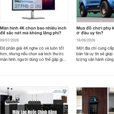
Màn hình 4K chọn bao nhiêu inch
Mua đồ chơi phụ ki
để sắc nét mà không lãng phí?
ở đâu uy tín?
09/07/2026
16/06/2026
Độ phân giải 4K nghe có vẻ luôn tốt
Một địa chỉ cung cấp
hơn, nhưng nếu chọn sai kích thước
bán tải uy tín sẽ giú
màn hình, người dùng có thể gặp giao
lượng vận hành cũng
diện quá nhỏ, phải phóng to nhiều
của chủ xe khi lên đ
hoặc không tận dụng hết không gian
hai" của mình.
hiển thị. Vậy màn hình 4K nên chọn
bao nhiêu inch là hợp lý?