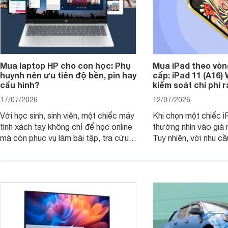
Mua laptop HP cho con học: Phụ
Mua iPad theo vòn
huynh nên ưu tiên độ bền, pin hay
cấp: iPad 11 (A16)
cấu hình?
kiểm soát chi phí 
17/07/2026
12/07/2026
Với học sinh, sinh viên, một chiếc máy
Khi chọn một chiếc i
tính xách tay không chỉ để học online
thường nhìn vào giá 
mà còn phục vụ làm bài tập, tra cứu,
Tuy nhiên, với nhu cầ
thuyết trình và giải trí nhẹ. Khi chọn
việc nhẹ và giải trí t
laptop HP cho con, phụ huynh nên
quan trọng hơn là tổn
nhìn theo nhu cầu sử dụng nhiều năm
mua bản nào, có cần
thay vì chỉ so sánh cấu hình trên giấy.
không, dùng được ba
nên nâng cấp.