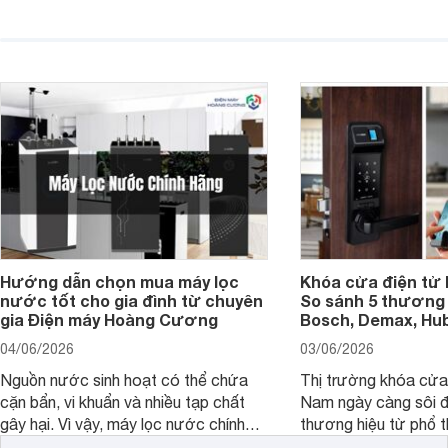
hoặc không tận dụng hết không gian
hai" của mình.
hiển thị. Vậy màn hình 4K nên chọn
bao nhiêu inch là hợp lý?
Hướng dẫn chọn mua máy lọc
Khóa cửa điện tử 
nước tốt cho gia đình từ chuyên
So sánh 5 thương 
gia Điện máy Hoàng Cương
Bosch, Demax, Hub
04/06/2026
03/06/2026
Nguồn nước sinh hoạt có thể chứa
Thị trường khóa cửa 
cặn bẩn, vi khuẩn và nhiều tạp chất
Nam ngày càng sôi đ
gây hại. Vì vậy, máy lọc nước chính
thương hiệu từ phổ 
hãng là giải pháp hiệu quả giúp bảo vệ
cấp. Nếu bạn đang b