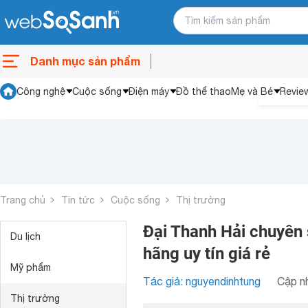
Danh mục sản phẩm
Công nghệ
Cuộc sống
Điện máy
Đồ thể thao
Mẹ và Bé
Revie
Trang chủ
Tin tức
Cuộc sống
Thị trường
Đại Thanh Hải chuyên 
Du lịch
hãng uy tín giá rẻ
Mỹ phẩm
Tác giả: nguyendinhtung
Cập nh
Thị trường