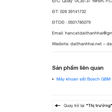
Đ/C: Quầy 1A,35-37 Yersin, P
ĐT: 028 39141732
ĐTDĐ : 0931785079
Email:
hancatdaithanhhai@gm
Wedsite: daithanhhai.net – da
Sản phẩm liên quan
Máy khoan sắt Bosch GBM 
"Thị trường
Quay trở lại