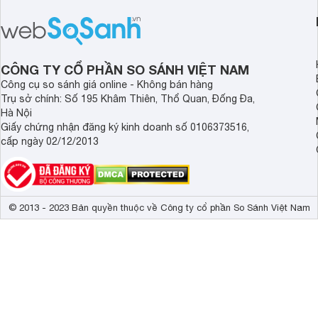
sức khỏe và đảm bảo nguồn nước
cửa điện tử hãng nào 
sạch cho cả gia đình.
sẽ so sánh 5 thương
tâm nhiều hiện nay: 
Demax, Hubert và Gi
CÔNG TY CỔ PHẦN SO SÁNH VIỆT NAM
Công cụ so sánh giá online - Không bán hàng
Trụ sở chính: Số 195 Khâm Thiên, Thổ Quan, Đống Đa,
Hà Nội
Giấy chứng nhận đăng ký kinh doanh số 0106373516,
cấp ngày 02/12/2013
© 2013 - 2023 Bản quyền thuộc về Công ty cổ phần So Sánh Việt Nam