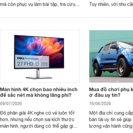
mà còn phục vụ làm bài tập, tra cứu,
Tuy nhiên, với nhu cầ
thuyết trình và giải trí nhẹ. Khi chọn
việc nhẹ và giải trí t
laptop HP cho con, phụ huynh nên
quan trọng hơn là tổn
nhìn theo nhu cầu sử dụng nhiều năm
mua bản nào, có cần
thay vì chỉ so sánh cấu hình trên giấy.
không, dùng được ba
nên nâng cấp.
Màn hình 4K chọn bao nhiêu inch
Mua đồ chơi phụ ki
để sắc nét mà không lãng phí?
ở đâu uy tín?
09/07/2026
16/06/2026
Độ phân giải 4K nghe có vẻ luôn tốt
Một địa chỉ cung cấp
hơn, nhưng nếu chọn sai kích thước
bán tải uy tín sẽ giú
màn hình, người dùng có thể gặp giao
lượng vận hành cũng
diện quá nhỏ, phải phóng to nhiều
của chủ xe khi lên đ