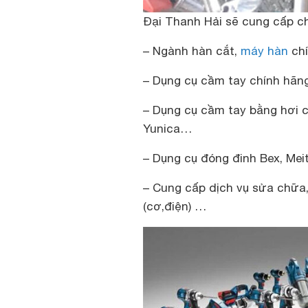
Đại Thanh Hải sẽ cung cấp c
– Ngành hàn cắt,
máy hàn
ch
– Dụng cụ cầm tay chính hãng
– Dụng cụ cầm tay bằng hơi c
Yunica…
– Dụng cụ đóng đinh Bex, Me
– Cung cấp dịch vụ sửa chữa,
(cơ,điện) …