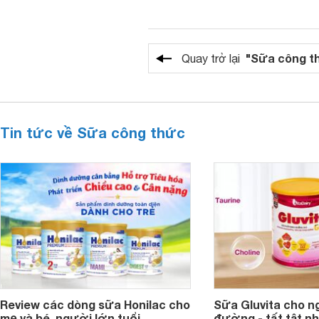
"Sữa công t
Quay trở lại
Tin tức về Sữa công thức
Review các dòng sữa Honilac cho
Sữa Gluvita cho n
mẹ và bé, người lớn tuổi
đường - tất tật n