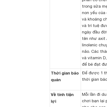
trong sữa mẹ
non yếu của 
và khoáng ch
và trí tuệ đ
ngày đầu đời
tên như axit 
linolenic chu
não. Các thà
và vitamin D
để bé đạt đư
Thời gian bảo
Để được 1 t
thời gian bả
quản
Về tính tiện
Mỗi lần đi du
chơi bạn lại 
lợi