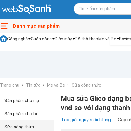
Danh mục sản phẩm
Công nghệ
Cuộc sống
Điện máy
Đồ thể thao
Mẹ và Bé
Revie
Trang chủ
Tin tức
Mẹ và Bé
Sữa công thức
Mua sữa Glico dạng bộ
Sản phẩm cho mẹ
vnđ so với dạng thanh
Sản phẩm cho bé
Tác giả: nguyendinhtung
Cập nh
Sữa công thức