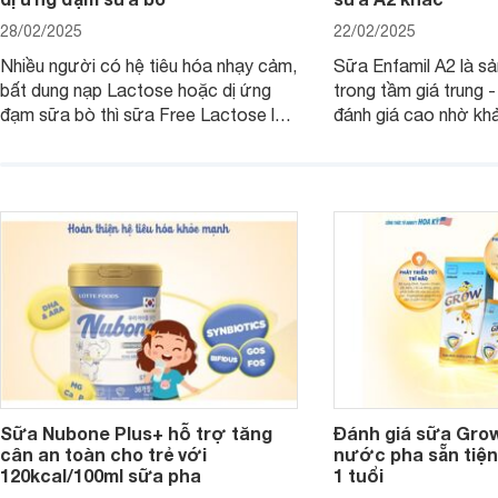
28/02/2025
22/02/2025
Nhiều người có hệ tiêu hóa nhạy cảm,
Sữa Enfamil A2 là s
bất dung nạp Lactose hoặc dị ứng
trong tầm giá trung 
đạm sữa bò thì sữa Free Lactose là
đánh giá cao nhờ khả
sản phẩm dinh dưỡng đáng để sử
hóa, phát triển trí n
dụng. Dưới đây là danh sách các loại
miễn dịch. Đây là lựa
sữa Free Lactose cho trẻ sơ sinh và
cho cha mẹ muốn đầu
người lớn, giúp giải quyết tình trạng rối
dưỡng toàn diện cho
loạn tiêu hóa, hấp thu dễ dàng hơn.
Sữa Nubone Plus+ hỗ trợ tăng
Đánh giá sữa Gro
cân an toàn cho trẻ với
nước pha sẵn tiện
120kcal/100ml sữa pha
1 tuổi