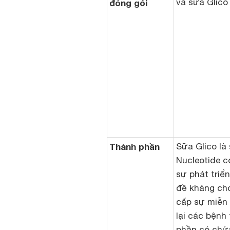
và sữa Glico 
đóng gói
Thành phần
Sữa Glico là
Nucleotide c
sự phát triể
đề kháng cho
cấp sự miễn 
lại các bệnh
phần có chứ