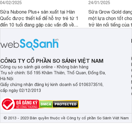
04/02/2025
24/01/2025
Sữa Nubone Plus+ sản xuất tại Hàn
Sữa Grow Gold dạng
Quốc được thiết kế để hỗ trợ trẻ từ 1
một lựa chọn tốt cho
đến 10 tuổi đang gặp các vấn đề về
trở lên nổi tiếng của
biếng ăn, chậm tăng cân hoặc suy
Abbott Hoa Kì được 
dinh dưỡng. Sản phẩm đến từ thương
Malaysia. Với thành
hiệu Lotte đứng số 1 Hàn Quốc, với
đầy đủ và hương vị d
mức giá thành ổn phù hợp với người
phẩm này không chỉ g
dùng Việt.
thể chất mà còn hỗ tr
CÔNG TY CỔ PHẦN SO SÁNH VIỆT NAM
giác.
Công cụ so sánh giá online - Không bán hàng
Trụ sở chính: Số 195 Khâm Thiên, Thổ Quan, Đống Đa,
Hà Nội
Giấy chứng nhận đăng ký kinh doanh số 0106373516,
cấp ngày 02/12/2013
© 2013 - 2023 Bản quyền thuộc về Công ty cổ phần So Sánh Việt Nam