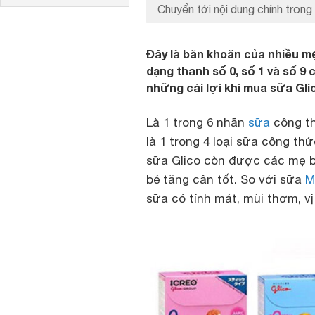
Chuyển tới nội dung chính trong 
Đây là băn khoăn của nhiều m
dạng thanh số 0, số 1 và số 9
những cái lợi khi mua sữa Gl
Là 1 trong 6 nhãn
sữa
công th
là 1 trong 4 loại sữa công th
sữa Glico còn được các mẹ 
bé tăng cân tốt. So với sữa
Me
sữa có tính mát, mùi thơm, v