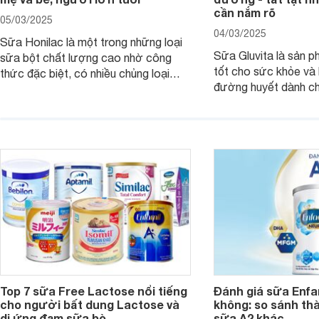
cần nắm rõ
05/03/2025
04/03/2025
Sữa Honilac là một trong những loại
Sữa Gluvita là sản 
sữa bột chất lượng cao nhờ công
tốt cho sức khỏe và 
thức đặc biệt, có nhiều chủng loại
đường huyết dành ch
dùng được cho cả trẻ em, mẹ bầu và
đường với công thứ
người lớn tuổi. Vậy sản phẩm này có
nguyên liệu sạch. Vậ
công dụng như thế nào, cùng tìm hiểu
có tốt không, có nh
ngay trong bài viết sau.
thể gì, hãy cùng Web
hiểu ngay trong bài v
Top 7 sữa Free Lactose nổi tiếng
Đánh giá sữa Enfam
cho người bất dung Lactose và
không: so sánh th
dị ứng đạm sữa bò
sữa A2 khác