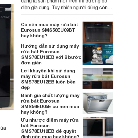
đang là sản phẩm hot trên thị trường đồ
điện gia dụng. Tuy nhiên người dùng còn
khá nhiều băn khoăn về máy. Cùng
WebSoSanh tìm hiểu những câu hỏi xoay
Có nên mua máy rửa bát
quanh sản phẩm nhé!
Eurosun SMS58EU09BT
hay không?
Hướng dẫn sử dụng máy
rửa bát Eurosun
SMS78EU12EB với 8 bước
đơn giản
Lời khuyên khi sử dụng
máy rửa bát Eurosun
SMS78EU12EB luôn bền
đẹp
Đánh giá chất lượng máy
rửa bát Eurosun
SMS56EU05E có nên mua
hay không?
Ưu nhược điểm máy rửa
bát Eurosun
của
SMS78EU12EB để quyết
định nên mua hay không?