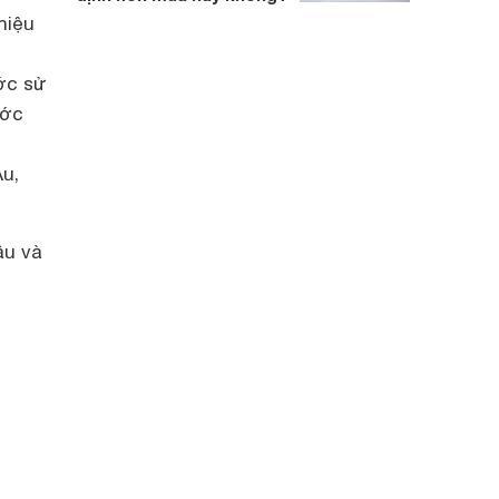
hiệu
ớc sử
ước
u,
âu và