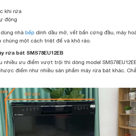
c khi rửa
tự động
ồ dùng nhà
bếp
dính dầu mỡ, vết bẩn cứng đầu, máy ho
 chúng một cách triệt để và khô ráo.
áy rửa bát SMS78EU12EB
u nhiều ưu điểm vượt trội thì dòng model SMS78EU12E
 nhược điểm như nhiều sản phẩm máy rửa bát khác. Ch