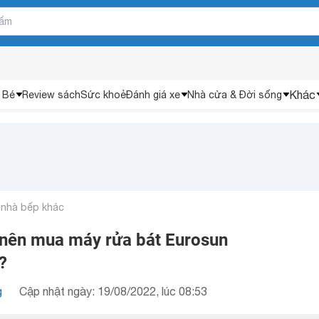
Khác
 Bé
Review sách
Sức khoẻ
Đánh giá xe
Nhà cửa & Đời sống
 nhà bếp khác
nên mua máy rửa bát Eurosun
?
g
Cập nhật ngày: 19/08/2022, lúc 08:53