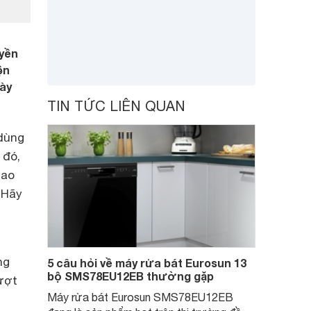
yền
ện
ày
TIN TỨC LIÊN QUAN
dùng
 đó,
cao
 Hãy
ng
5 câu hỏi về máy rửa bát Eurosun 13
bộ SMS78EU12EB thường gặp
ượt
Máy rửa bát Eurosun SMS78EU12EB