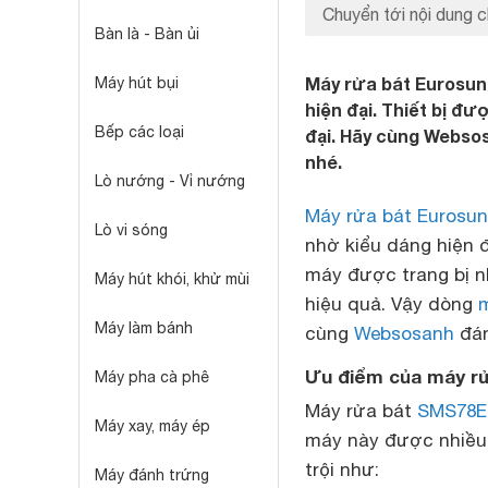
Chuyển tới nội dung c
Bàn là - Bàn ủi
Máy rửa bát Eurosun
Máy hút bụi
hiện đại. Thiết bị đư
Bếp các loại
đại. Hãy cùng Webso
nhé.
Lò nướng - Vỉ nướng
Máy rửa bát Eurosu
Lò vi sóng
nhờ kiểu dáng hiện đạ
máy được trang bị nh
Máy hút khói, khử mùi
hiệu quả. Vậy dòng
m
Máy làm bánh
cùng
Websosanh
đán
Ưu điểm của máy r
Máy pha cà phê
Máy rửa bát
SMS78E
Máy xay, máy ép
máy này được nhiều
trội như:
Máy đánh trứng