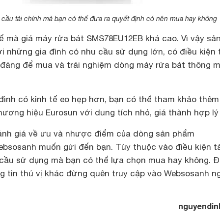
 cầu tài chính mà bạn có thể đưa ra quyết định có nên mua hay không
thế mà giá máy rửa bát SMS78EU12EB khá cao. Vì vậy sả
 những gia đình có nhu cầu sử dụng lớn, có điều kiện 
ất đáng để mua và trải nghiệm dòng máy rửa bát thông m
 đình có kinh tế eo hẹp hơn, bạn có thể tham khảo thê
ương hiệu Eurosun với dung tích nhỏ, giá thành hợp lý
ánh giá về ưu và nhược điểm của dòng sản phẩm
sosanh muốn gửi đến bạn. Tùy thuộc vào điều kiện tà
cầu sử dụng mà bạn có thể lựa chọn mua hay không. 
ng tin thú vị khác đừng quên truy cập vào Websosanh n
nguyendin