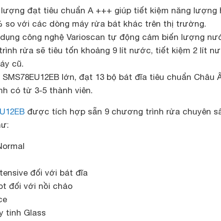
 lượng đạt tiêu chuẩn A +++ giúp tiết kiệm năng lượng 
 so với các dòng máy rửa bát khác trên thị trường.
 dụng công nghệ Varioscan tự động cảm biến lượng nư
rình rửa sẽ tiêu tốn khoảng 9 lít nước, tiết kiệm 2 lít n
áy cũ.
 SMS78EU12EB lớn, đạt 13 bộ bát đĩa tiêu chuẩn Châu Â
nh có từ 3-5 thành viên.
EU12EB
được tích hợp sẵn 9 chương trình rửa chuyên s
hư:
Normal
ensive đối với bát đĩa
t đối với nồi chảo
ce
y tinh Glass