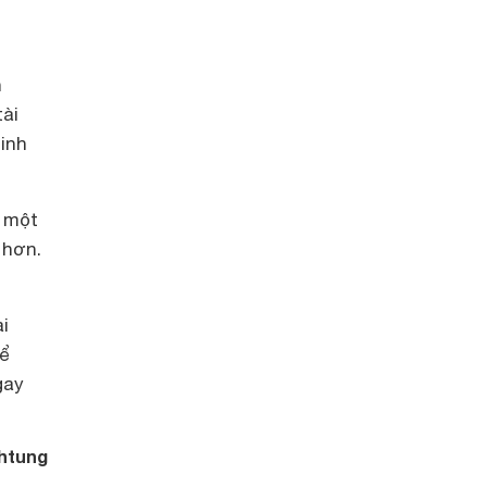
n
tài
inh
m một
 hơn.
i
Để
gay
htung