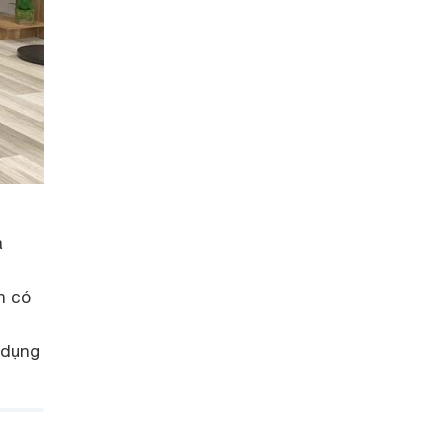
a
h có
 dụng