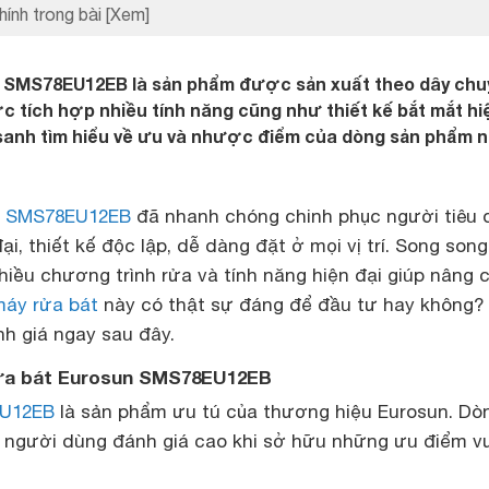
hính trong bài
[Xem]
 SMS78EU12EB là sản phẩm được sản xuất theo dây chu
ợc tích hợp nhiều tính năng cũng như thiết kế bắt mắt hi
sanh tìm hiểu về ưu và nhược điểm của dòng sản phẩm n
n SMS78EU12EB
đã nhanh chóng chinh phục người tiêu 
i, thiết kế độc lập, dễ dàng đặt ở mọi vị trí. Song song
iều chương trình rửa và tính năng hiện đại giúp nâng 
áy rửa bát
này có thật sự đáng để đầu tư hay không?
h giá ngay sau đây.
ửa bát Eurosun SMS78EU12EB
U12EB
là sản phẩm ưu tú của thương hiệu Eurosun. Dò
 người dùng đánh giá cao khi sở hữu những ưu điểm v