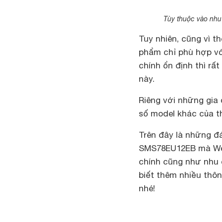
Tùy thuộc vào nhu
Tuy nhiên, cũng vì 
phẩm chỉ phù hợp với
chính ổn định thì r
này.
Riêng với những gia
số model khác của th
Trên đây là những đ
SMS78EU12EB mà Web
chính cũng như nhu 
biết thêm nhiều thô
nhé!