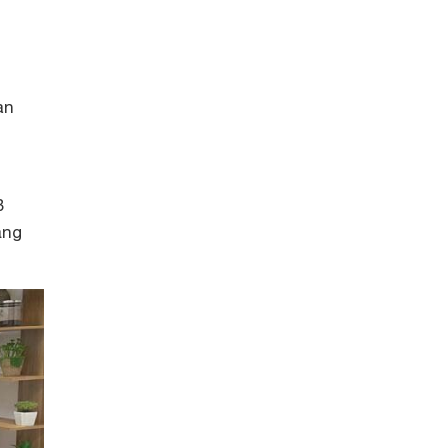
àn
B
ẳng