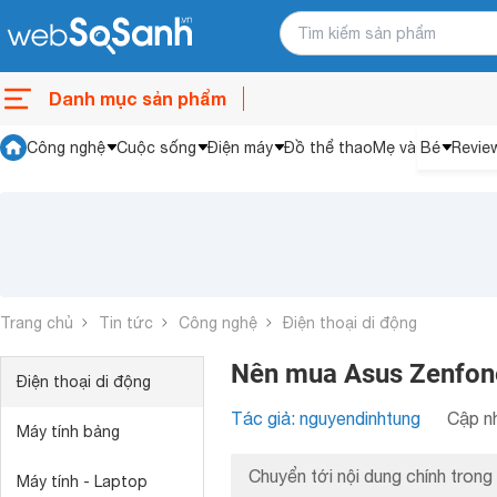
Danh mục sản phẩm
Công nghệ
Cuộc sống
Điện máy
Đồ thể thao
Mẹ và Bé
Revie
Trang chủ
Tin tức
Công nghệ
Điện thoại di động
Nên mua Asus Zenfone 
Điện thoại di động
Tác giả: nguyendinhtung
Cập nh
Máy tính bảng
Chuyển tới nội dung chính trong 
Máy tính - Laptop