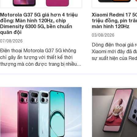
Motorola G37 5G giá hơn 4 triệu
Xiaomi Redmi 17 5
đồng: Màn hình 120Hz, chip
triệu đồng, pin tr
Dimensity 6300 5G, bền chuẩn
màn hình 120Hz
quân đội
03/08/2026
07/08/2026
Dòng điện thoại giá 
Điện thoại Motorola G37 5G không
Xiaomi mới đây đã đ
chỉ gây ấn tượng với thiết kế thời
sự xuất hiện của Re
thượng mà còn được trang bị nhiều
máy đang nhận được
tính năng và công nghệ hiện đại, đáp
của nhiều khách hàng
ứng tốt nhu cầu sử dụng hằng ngày
của người dùng phổ thông.