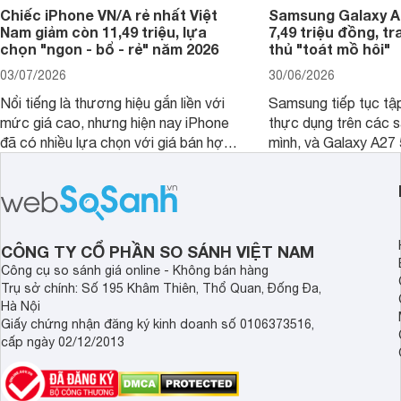
Chiếc iPhone VN/A rẻ nhất Việt
Samsung Galaxy A2
Nam giảm còn 11,49 triệu, lựa
7,49 triệu đồng, tr
chọn "ngon - bổ - rẻ" năm 2026
thủ "toát mồ hôi"
03/07/2026
30/06/2026
Nổi tiếng là thương hiệu gắn liền với
Samsung tiếp tục tập
mức giá cao, nhưng hiện nay iPhone
thực dụng trên các 
đã có nhiều lựa chọn với giá bán hợp
mình, và Galaxy A27
lý hơn, giúp người dùng dễ dàng tiếp
thể hiện rõ định hướ
cận sản phẩm chính hãng.
tới cho người dùng m
lượng với nhiều tran
độ bền bỉ cho nhu cầ
dài.
CÔNG TY CỔ PHẦN SO SÁNH VIỆT NAM
Công cụ so sánh giá online - Không bán hàng
Trụ sở chính: Số 195 Khâm Thiên, Thổ Quan, Đống Đa,
Hà Nội
Giấy chứng nhận đăng ký kinh doanh số 0106373516,
cấp ngày 02/12/2013