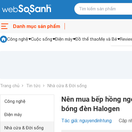
Danh mục sản phẩm
Công nghệ
Cuộc sống
Điện máy
Đồ thể thao
Mẹ và Bé
Revie
Trang chủ
Tin tức
Nhà cửa & Đời sống
Nên mua bếp hồng ng
Công nghệ
bóng đèn Halogen
Điện máy
Tác giả: nguyendinhtung
Cập nh
Nhà cửa & Đời sống