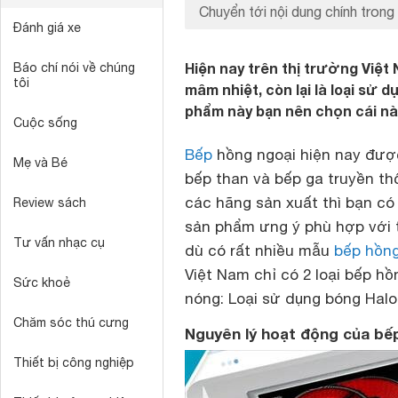
Chuyển tới nội dung chính trong 
Đánh giá xe
Hiện nay trên thị trường Việt 
Báo chí nói về chúng
tôi
mâm nhiệt, còn lại là loại sử 
phẩm này bạn nên chọn cái n
Cuộc sống
Bếp
hồng ngoại
hiện nay được
Mẹ và Bé
bếp than và bếp ga truyền th
các hãng sản xuất thì bạn có
Review sách
sản phẩm ưng ý phù hợp với tú
Tư vấn nhạc cụ
dù có rất nhiều mẫu
bếp hồng
Việt Nam chỉ có 2 loại bếp h
Sức khoẻ
nóng: Loại sử dụng bóng Halo
Chăm sóc thú cưng
Nguyên lý hoạt động của bế
Thiết bị công nghiệp