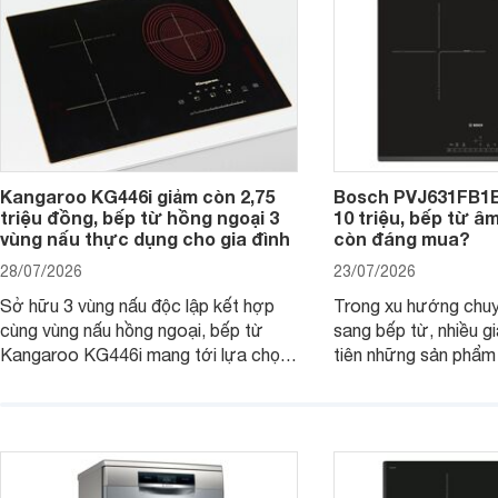
tiếp cận, thu hút sự quan tâm của
nhiều người tiêu dùng.
Kangaroo KG446i giảm còn 2,75
Bosch PVJ631FB1E
triệu đồng, bếp từ hồng ngoại 3
10 triệu, bếp từ â
vùng nấu thực dụng cho gia đình
còn đáng mua?
28/07/2026
23/07/2026
Sở hữu 3 vùng nấu độc lập kết hợp
Trong xu hướng chuy
cùng vùng nấu hồng ngoại, bếp từ
sang bếp từ, nhiều gi
Kangaroo KG446i mang tới lựa chọn
tiên những sản phẩm 
đáng cân nhắc cho nhu cầu nấu
nướng cao, độ bền t
nướng tại gia đình. Hiện sản phẩm
thương hiệu uy tín. 
cũng đang được giảm giá khá sâu tại
PVJ631FB1E là một 
nhiều cửa hàng, đại lý.
mẫu bếp đáp ứng tốt 