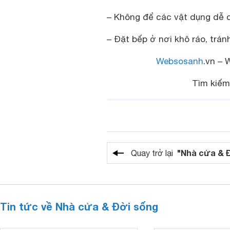
– Không để các vật dụng dễ c
– Đặt bếp ở nơi khô ráo, trá
Websosanh
.vn – 
Tìm kiế
"Nhà cửa & 
Quay trở lại
Tin tức về Nhà cửa & Đời sống