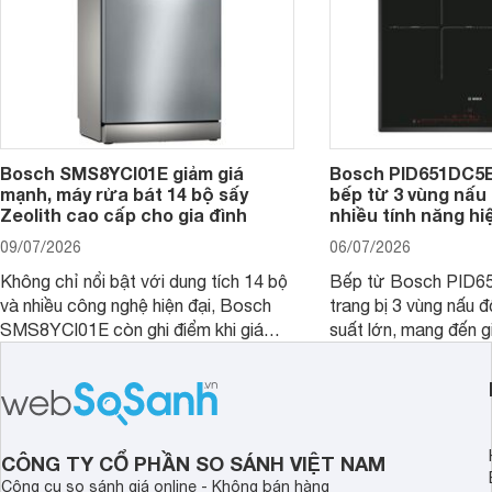
Bosch SMS8YCI01E giảm giá
Bosch PID651DC5E 
mạnh, máy rửa bát 14 bộ sấy
bếp từ 3 vùng nấu 
Zeolith cao cấp cho gia đình
nhiều tính năng hi
09/07/2026
06/07/2026
Không chỉ nổi bật với dung tích 14 bộ
Bếp từ Bosch PID
và nhiều công nghệ hiện đại, Bosch
trang bị 3 vùng nấu 
SMS8YCI01E còn ghi điểm khi giá
suất lớn, mang đến g
bán thực tế đã giảm đáng kể so với
nướng linh hoạt và h
thời điểm mới mở bán, mang lại tỷ lệ
gia đình.
giá trị/chi phí hấp dẫn hơn cho người
dùng đang tìm kiếm một mẫu máy rửa
bát cao cấp.
CÔNG TY CỔ PHẦN SO SÁNH VIỆT NAM
Công cụ so sánh giá online - Không bán hàng