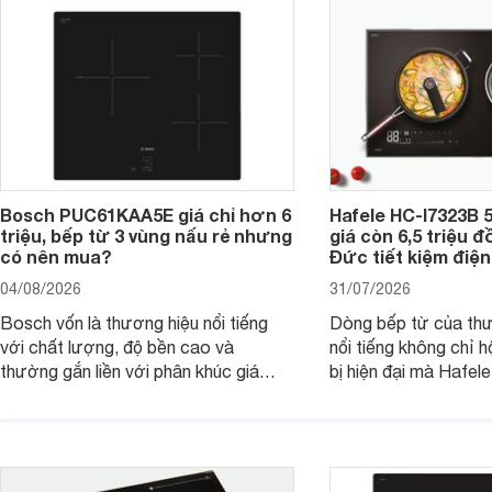
Bosch PUC61KAA5E giá chỉ hơn 6
Hafele HC-I7323B 5
triệu, bếp từ 3 vùng nấu rẻ nhưng
giá còn 6,5 triệu 
có nên mua?
Đức tiết kiệm điện
04/08/2026
31/07/2026
Bosch vốn là thương hiệu nổi tiếng
Dòng bếp từ của th
với chất lượng, độ bền cao và
nổi tiếng không chỉ hộ
thường gắn liền với phân khúc giá
bị hiện đại mà Hafe
cao. Tuy nhiên, trên thị trường hiện
536.61.886 còn đan
nay, mẫu bếp từ Bosch 3 vùng nấu
hàng, siêu thị điện m
PUC61KAA5E lại đang được nhiều
đưa tới lựa chọn ch
đơn vị phân phối với mức giá khá dễ
gia đình.