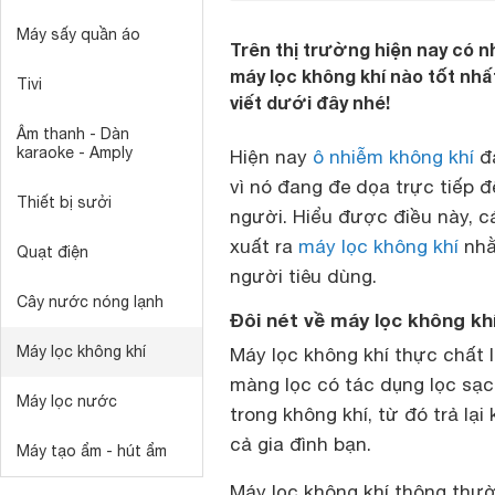
Máy sấy quần áo
Trên thị trường hiện nay có n
máy lọc không khí nào tốt nhấ
Tivi
viết dưới đây nhé!
Âm thanh - Dàn
karaoke - Amply
Hiện nay
ô nhiễm không khí
đa
vì nó đang đe dọa trực tiếp
Thiết bị sưởi
người. Hiểu được điều này, c
xuất ra
máy lọc không khí
nhằ
Quạt điện
người tiêu dùng.
Cây nước nóng lạnh
Đôi nét về máy lọc không kh
Máy lọc không khí
Máy lọc không khí thực chất l
màng lọc có tác dụng lọc sạc
Máy lọc nước
trong không khí, từ đó trả lạ
cả gia đình bạn.
Máy tạo ẩm - hút ẩm
Máy lọc không khí thông thườ