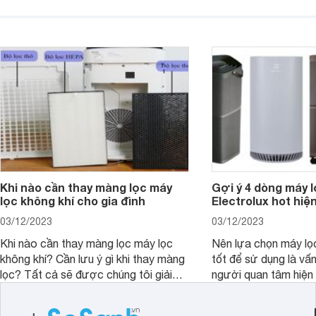
mức giá rất rẻ, lại có
mức ưu đãi lớn, khách hàng có thể sở
khử mùi tốt cho khô
hữu những sản phẩm đáng mua với
diện tích tới 27m2.
mức giá hấp dẫn chưa từng có.
Khi nào cần thay màng lọc máy
Gợi ý 4 dòng máy l
lọc không khí cho gia đình
Electrolux hot hiệ
03/12/2023
03/12/2023
Khi nào cần thay màng lọc máy lọc
Nên lựa chọn máy lọ
không khí? Cần lưu ý gì khi thay màng
tốt để sử dụng là vấ
lọc? Tất cả sẽ được chúng tôi giải
người quan tâm hiện 
đáp qua bài viết dưới đây. Cùng đón
viết này, chúng tôi s
đọc nhé.
bạn 4 dòng máy lọc 