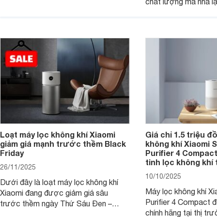
chất lượng mà nhà lạ
Mijia Smart Air Purifier 6 chính là một
mèo thì máy lọc khôn
trong những lựa chọn rất đáng cân
Smart Pet Care Air Pu
nhắc hiện nay.
chọn rất đáng cân n
nay.
Loạt máy lọc không khí Xiaomi
Giá chỉ 1.5 triệu đ
giảm giá mạnh trước thềm Black
không khí Xiaomi S
Friday
Purifier 4 Compact 
tinh lọc không khí 
26/11/2025
10/10/2025
Dưới đây là loạt máy lọc không khí
Máy lọc không khí Xi
Xiaomi đang được giảm giá sâu
Purifier 4 Compact 
trước thềm ngày Thứ Sáu Đen –
chính hãng tại thị tr
Black Friday. Với chất lượng tốt và