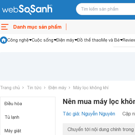
Danh mục sản phẩm
Công nghệ
Cuộc sống
Điện máy
Đồ thể thao
Mẹ và Bé
Revie
Trang chủ
Tin tức
Điện máy
Máy lọc không khí
Nên mua máy lọc không
Điều hòa
Tác giả: Nguyễn Nguyên
Cập n
Tủ lạnh
Chuyển tới nội dung chính trong 
Máy giặt