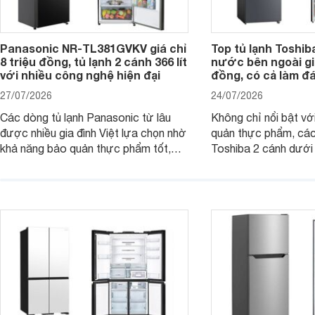
Panasonic NR-TL381GVKV giá chỉ
Top tủ lạnh Toshib
8 triệu đồng, tủ lạnh 2 cánh 366 lít
nước bên ngoài giá
với nhiều công nghệ hiện đại
đồng, có cả làm đ
27/07/2026
24/07/2026
Các dòng tủ lạnh Panasonic từ lâu
Không chỉ nổi bật vớ
được nhiều gia đình Việt lựa chọn nhờ
quản thực phẩm, các
khả năng bảo quản thực phẩm tốt,
Toshiba 2 cánh dướ
vận hành bền bỉ cùng nhiều công nghệ
trang bị vòi lấy nước
hiện đại. Tuy nhiên, mức giá thường
lợi, mang đến trải ng
cao hơn so với nhiều sản phẩm cùng
nghi hơn cho gia đình 
phân khúc khiến không ít người dùng
phải cân nhắc. Trên thị trường hiện
nay, Panasonic