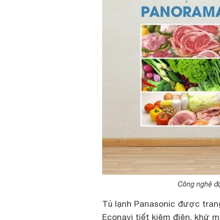
Công nghệ độ
Tủ lạnh Panasonic được trang
Econavi tiết kiệm điện, khử