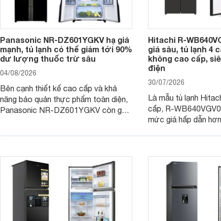
Panasonic NR-DZ601YGKV hạ giá
Hitachi R-WB640V
mạnh, tủ lạnh có thể giảm tới 90%
giá sâu, tủ lạnh 4
dư lượng thuốc trừ sâu
không cao cấp, siê
điện
04/08/2026
30/07/2026
Bên cạnh thiết kế cao cấp và khả
Là mẫu tủ lạnh Hitac
năng bảo quản thực phẩm toàn diện,
cấp, R-WB640VGV0 
Panasonic NR-DZ601YGKV còn gây
mức giá hấp dẫn hơ
chú ý với công nghệ Nanoe™ X độc
trình giảm giá, trở t
quyền, được hãng công bố có khả
đáng cân nhắc cho cá
năng giảm tới 90% dư lượng thuốc
đang tìm kiếm sản ph
trừ sâu còn tồn đọng trên thực phẩm.
nhiều công nghệ.