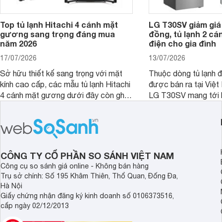
Top tủ lạnh Hitachi 4 cánh mặt
LG T30SV giảm giá 
gương sang trọng đáng mua
đồng, tủ lạnh 2 cá
năm 2026
điện cho gia đình
17/07/2026
13/07/2026
Sở hữu thiết kế sang trọng với mặt
Thuộc dòng tủ lạnh 
kính cao cấp, các mẫu tủ lạnh Hitachi
được bán ra tại Việ
4 cánh mặt gương dưới đây còn ghi
LG T30SV mang tới 
điểm nhờ dung tích lớn cùng nhiều
lượng với những trang
công nghệ bảo quản hiện đại, đáp ứng
mức giá bán dễ tiếp 
tốt nhu cầu lưu trữ thực phẩm của gia
nhiều khách hàng Việ
đình.
CÔNG TY CỔ PHẦN SO SÁNH VIỆT NAM
Công cụ so sánh giá online - Không bán hàng
Trụ sở chính: Số 195 Khâm Thiên, Thổ Quan, Đống Đa,
Hà Nội
Giấy chứng nhận đăng ký kinh doanh số 0106373516,
cấp ngày 02/12/2013