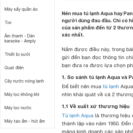
Máy sấy quần áo
Nên mua tủ lạnh Aqua hay Pana
người dùng đau đầu. Chỉ có hiể
Tivi
của sản phẩm đến từ 2 thương
xác nhất.
Âm thanh - Dàn
karaoke - Amply
Nắm được điều này, trong bài
Thiết bị sưởi
gửi đến bạn đọc thông tin ch
bạn đưa ra được lựa chọn ph
Quạt điện
1. So sánh tủ lạnh Aqua và P
Cây nước nóng lạnh
Để biết nên mua
tủ lạnh
Aqua 
nhìn khái quát về cả 2 thương 
Máy lọc không khí
1.1 Về xuất xứ thương hiệu
Máy lọc nước
Tủ lạnh Aqua
là thương hiệu 
Máy tạo ẩm - hút ẩm
thành lập vào năm 1950. Đến 
mảng kinh doanh các sản phẩ