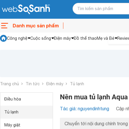
Danh mục sản phẩm
Công nghệ
Cuộc sống
Điện máy
Đồ thể thao
Mẹ và Bé
Revie
Trang chủ
Tin tức
Điện máy
Tủ lạnh
Nên mua tủ lạnh Aqua
Điều hòa
Tác giả: nguyendinhtung
Cập nh
Tủ lạnh
Chuyển tới nội dung chính trong 
Máy giặt