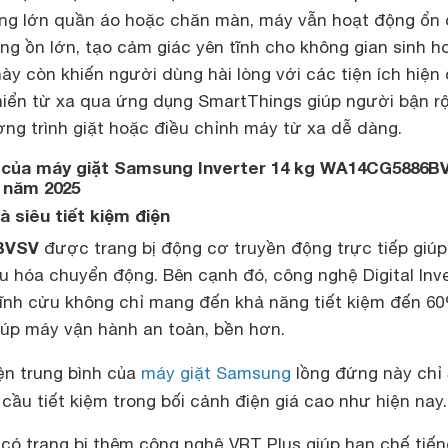
lượng lớn quần áo hoặc chăn màn, máy vẫn hoạt động ổn 
ng ồn lớn, tạo cảm giác yên tĩnh cho không gian sinh ho
ày còn khiến người dùng hài lòng với các tiện ích hiện 
khiển từ xa qua ứng dụng SmartThings giúp người bận r
ng trình giặt hoặc điều chỉnh máy từ xa dễ dàng.
ật của máy giặt Samsung Inverter 14 kg WA14CG5886B
 năm 2025
à siêu tiết kiệm điện
BVSV
được trang bị động cơ truyền động trực tiếp giúp
ưu hóa chuyển động. Bên cạnh đó, công nghệ Digital Inve
ĩnh cửu không chỉ mang đến khả năng tiết kiệm đến 6
iúp máy vận hành an toàn, bền hơn.
iện trung bình của
máy giặt Samsung
lồng đứng này chỉ
cầu tiết kiệm trong bối cảnh điện giá cao như hiện nay.
ị có trang bị thêm công nghệ VRT Plus giúp hạn chế tiế