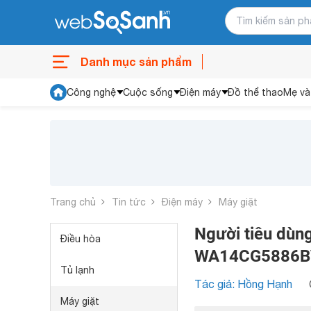
Danh mục sản phẩm
Công nghệ
Cuộc sống
Điện máy
Đồ thể thao
Mẹ và
Trang chủ
Tin tức
Điện máy
Máy giặt
Người tiêu dùng
Điều hòa
WA14CG5886BVSV
Tủ lạnh
Tác giả: Hồng Hạnh
Máy giặt