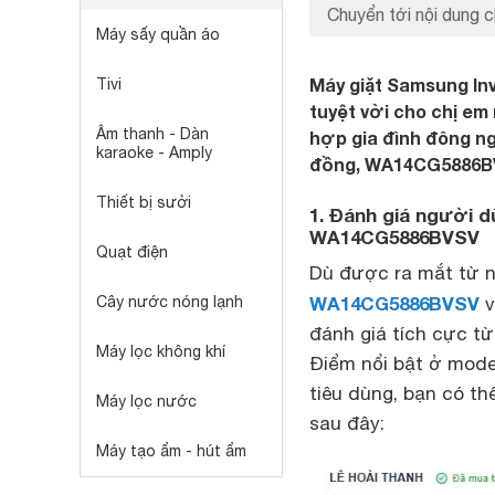
Chuyển tới nội dung c
Máy sấy quần áo
Máy giặt Samsung In
Tivi
tuyệt vời cho chị em
Âm thanh - Dàn
hợp gia đình đông ng
karaoke - Amply
đồng, WA14CG5886BVS
Thiết bị sưởi
1. Đánh giá người d
WA14CG5886BVSV
Quạt điện
Dù được ra mắt từ 
WA14CG5886BVSV
Cây nước nóng lạnh
v
đánh giá tích cực từ
Máy lọc không khí
Điểm nổi bật ở mode
tiêu dùng, bạn có t
Máy lọc nước
sau đây:
Máy tạo ẩm - hút ẩm