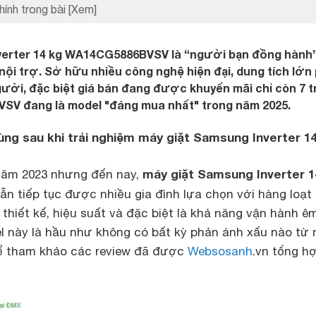
hính trong bài
[Xem]
verter 14 kg WA14CG5886BVSV là “người bạn đồng hành
 nội trợ. Sở hữu nhiều công nghệ hiện đại, dung tích lớn
ười, đặc biệt giá bán đang được khuyến mãi chỉ còn 7 t
V đang là model "đáng mua nhất" trong năm 2025.
ùng sau khi trải nghiệm máy giặt Samsung Inverter 1
máy giặt Samsung Inverter 1
năm 2023 nhưng đến nay,
ẫn tiếp tục được nhiều gia đình lựa chọn với hàng loạt
 thiết kế, hiệu suất và đặc biệt là khả năng vận hành êm
l này là hầu như không có bất kỳ phản ánh xấu nào từ
hể tham khảo các review đã được
Websosanh
.vn tổng h