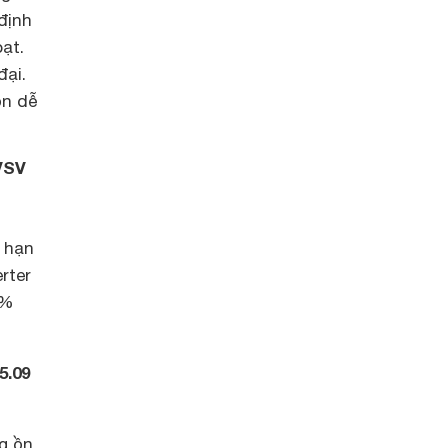
định
ạt.
đại.
ộn dễ
VSV
 hạn
rter
0%
5.09
ng ồn