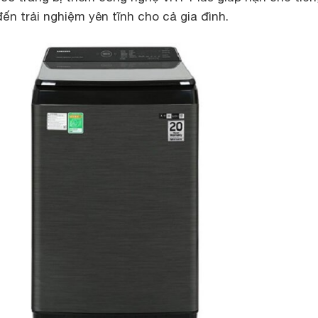
ến trải nghiệm yên tĩnh cho cả gia đình.