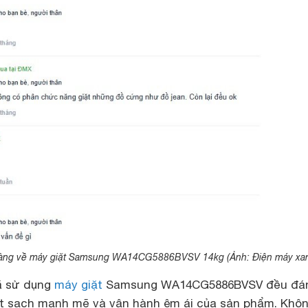
hàng về máy giặt Samsung WA14CG5886BVSV 14kg (Ảnh: Điện máy xa
ã sử dụng
máy giặt
Samsung WA14CG5886BVSV đều đá
ặt sạch mạnh mẽ và vận hành êm ái của sản phẩm. Khôn