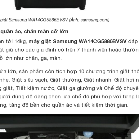
 giặt Samsung WA14CG5886BVSV (Ảnh: samsung.com)
 quần áo, chăn màn cỡ lớn
máy giặt Samsung WA14CG5886BVSV
ên tới 14kg,
đáp
t giũ cho các gia đình có trên 7 thành viên hoặc thườ
đồ lớn như chăn, ga, màn.
ứa lớn, sản phẩm còn tích hợp 10 chương trình giặt th
ẹ, Giặt siêu sạch, Giặt thường, Giặt nhanh, Giặt hơi 
ng giặt, Tiết kiệm nước, Giặt ga giường và Chế độ chuyê
người dùng dễ dàng chọn lựa chế độ phù hợp với từng l
ng, tăng độ bền cho quần áo và tiết kiệm thời gian.