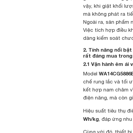
vậy, khi giặt khối 
mà không phát ra tiế
Ngoài ra, sản phẩm n
Việc tích hợp điều 
dàng kiểm soát chươ
2. Tính năng nổi b
rất đáng mua trong
2.1 Vận hành êm ái v
WA14CG5886
Model
chế rung lắc và tối 
kết hợp nam châm v
điện năng, mà còn g
Hiệu suất tiêu thụ đ
Wh/kg
, đáp ứng nhu 
Cùng với đó, thiết b