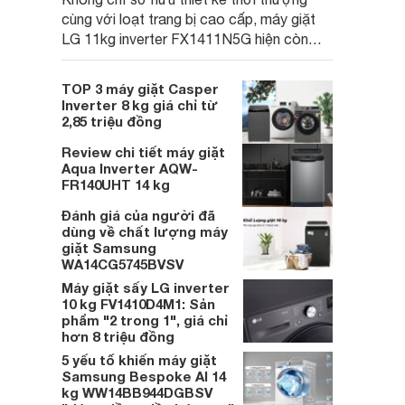
cùng với loạt trang bị cao cấp, máy giặt
LG 11kg inverter FX1411N5G hiện còn
đang được khuyến mại khủng trước thềm
Giáng sinh, năm mới 2026.
TOP 3 máy giặt Casper
Inverter 8 kg giá chỉ từ
2,85 triệu đồng
Review chi tiết máy giặt
Aqua Inverter AQW-
FR140UHT 14 kg
Đánh giá của người đã
dùng về chất lượng máy
giặt Samsung
WA14CG5745BVSV
Máy giặt sấy LG inverter
10 kg FV1410D4M1: Sản
phẩm "2 trong 1", giá chỉ
hơn 8 triệu đồng
5 yếu tố khiến máy giặt
Samsung Bespoke AI 14
kg WW14BB944DGBSV