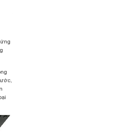
 ứng
ng
ông
nước,
n
oại