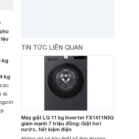
”
 phù
riệu
TIN TỨC LIÊN QUAN
4 kg
4 kg
 các
 ái.
 người
ợp
Máy giặt LG 11 kg Inverter FX1411N5G
giảm mạnh 7 triệu đồng: Giặt hơi
nước, tiết kiệm điện
Không chỉ sở hữu thiết kế thời thượng