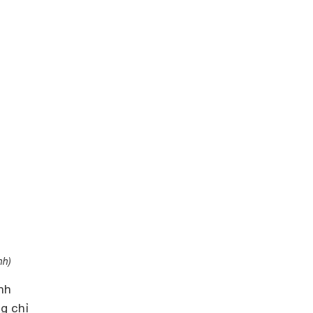
nh)
nh
g chỉ