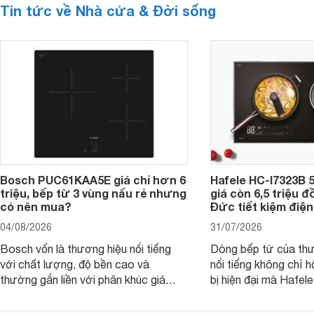
Tin tức về Nhà cửa & Đời sống
Bosch PUC61KAA5E giá chỉ hơn 6
Hafele HC-I7323B 5
triệu, bếp từ 3 vùng nấu rẻ nhưng
giá còn 6,5 triệu 
có nên mua?
Đức tiết kiệm điện
04/08/2026
31/07/2026
Bosch vốn là thương hiệu nổi tiếng
Dòng bếp từ của th
với chất lượng, độ bền cao và
nổi tiếng không chỉ hộ
thường gắn liền với phân khúc giá
bị hiện đại mà Hafe
cao. Tuy nhiên, trên thị trường hiện
536.61.886 còn đan
nay, mẫu bếp từ Bosch 3 vùng nấu
hàng, siêu thị điện m