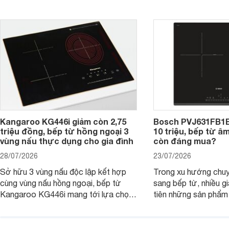
PUC61KAA5E lại đang được nhiều
đưa tới lựa chọn ch
đơn vị phân phối với mức giá khá dễ
gia đình.
tiếp cận, thu hút sự quan tâm của
nhiều người tiêu dùng.
Kangaroo KG446i giảm còn 2,75
Bosch PVJ631FB1E
triệu đồng, bếp từ hồng ngoại 3
10 triệu, bếp từ â
vùng nấu thực dụng cho gia đình
còn đáng mua?
28/07/2026
23/07/2026
Sở hữu 3 vùng nấu độc lập kết hợp
Trong xu hướng chuy
cùng vùng nấu hồng ngoại, bếp từ
sang bếp từ, nhiều gi
Kangaroo KG446i mang tới lựa chọn
tiên những sản phẩm 
đáng cân nhắc cho nhu cầu nấu
nướng cao, độ bền t
nướng tại gia đình. Hiện sản phẩm
thương hiệu uy tín. 
cũng đang được giảm giá khá sâu tại
PVJ631FB1E là một 