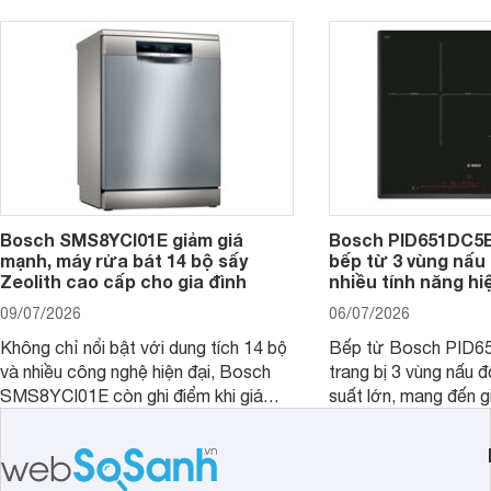
nhiều cửa hàng, đại lý.
mẫu bếp đáp ứng tốt 
Bosch SMS8YCI01E giảm giá
Bosch PID651DC5E 
mạnh, máy rửa bát 14 bộ sấy
bếp từ 3 vùng nấu 
Zeolith cao cấp cho gia đình
nhiều tính năng hi
09/07/2026
06/07/2026
Không chỉ nổi bật với dung tích 14 bộ
Bếp từ Bosch PID
và nhiều công nghệ hiện đại, Bosch
trang bị 3 vùng nấu 
SMS8YCI01E còn ghi điểm khi giá
suất lớn, mang đến g
bán thực tế đã giảm đáng kể so với
nướng linh hoạt và h
thời điểm mới mở bán, mang lại tỷ lệ
gia đình.
giá trị/chi phí hấp dẫn hơn cho người