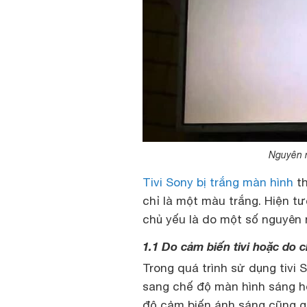
Nguyên n
Tivi Sony bị trắng màn hình
th
chỉ là một màu trắng. Hiện t
chủ yếu là do một số nguyên
1.1 Do cảm biến tivi hoặc do c
Trong quá trình sử dụng tivi 
sang chế độ màn hình sáng ho
độ cảm biến ánh sáng cũng gâ