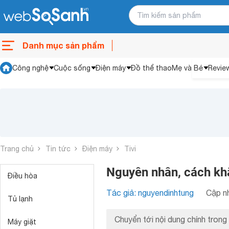
Danh mục sản phẩm
Công nghệ
Cuộc sống
Điện máy
Đồ thể thao
Mẹ và Bé
Revie
Trang chủ
Tin tức
Điện máy
Tivi
Nguyên nhân, cách khắ
Điều hòa
Tác giả: nguyendinhtung
Cập nh
Tủ lạnh
Chuyển tới nội dung chính trong 
Máy giặt