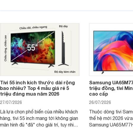
4K 65 inch K-65S20M2 hiện còn đang
trong phân khúc nhờ
được nhiều cửa hàng điện máy giảm
cùng mức giá đang đ
giá sâu.
thống bán lẻ điều ch
hấp dẫn.
Tivi 55 inch kích thước dài rộng
Samsung UA65M77H
bao nhiêu? Top 4 mẫu giá rẻ 5
triệu đồng, tivi Mi
triệu đáng mua năm 2026
cao cấp
27/07/2026
26/07/2026
Là lựa chọn phổ biến của nhiều khách
Thuộc dòng tivi Sam
hàng, tivi 55 inch mang tới không gian
thế hệ mới 2026 vừa t
màn hình đủ "đã" cho giải trí, tuy nhiên
Samsung UA65M77HA 
việc lựa chọn cũng cần hợp với với
trang