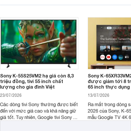
không gian sử dụng. Vậy tivi 55 inch
kích thước dài rộng bao nhiêu cm và
dùng cho phòng bao nhiêu m2?
Sony K-55S25VM2 hạ giá còn 8,3
Sony K-65XR33VM2
triệu đồng, tivi 55 inch chất
được giảm tới 8 tr
lượng cho gia đình Việt
65 inch thực dụng
23/07/2026
13/07/2026
Các dòng tivi Sony thường được biết
Ra mắt trong dòng 
đến với mức giá cao và khả năng giữ
2026 của Sony, K-6
giá tốt. Tuy nhiên, Google tivi Sony 55
mẫu Google TV 4K 6
inch K-55S25VM2 lại là một trường
trang bị bộ xử lý XR
hợp đáng chú ý khi có mức giá dễ
tảng Google TV cùng