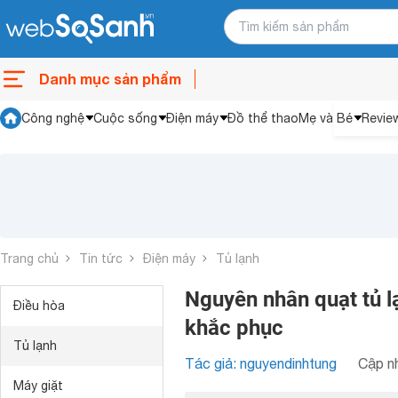
Danh mục sản phẩm
Công nghệ
Cuộc sống
Điện máy
Đồ thể thao
Mẹ và Bé
Revie
Trang chủ
Tin tức
Điện máy
Tủ lạnh
Nguyên nhân quạt tủ l
Điều hòa
khắc phục
Tủ lạnh
Tác giả: nguyendinhtung
Cập nh
Máy giặt