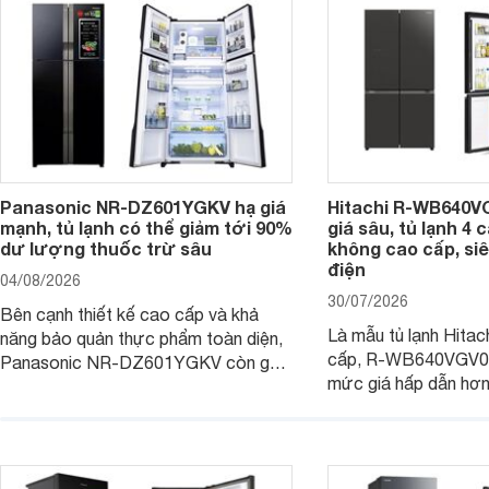
Panasonic NR-DZ601YGKV hạ giá
Hitachi R-WB640V
mạnh, tủ lạnh có thể giảm tới 90%
giá sâu, tủ lạnh 4
dư lượng thuốc trừ sâu
không cao cấp, siê
điện
04/08/2026
30/07/2026
Bên cạnh thiết kế cao cấp và khả
Là mẫu tủ lạnh Hitac
năng bảo quản thực phẩm toàn diện,
cấp, R-WB640VGV0 
Panasonic NR-DZ601YGKV còn gây
mức giá hấp dẫn hơ
chú ý với công nghệ Nanoe™ X độc
trình giảm giá, trở t
quyền, được hãng công bố có khả
đáng cân nhắc cho cá
năng giảm tới 90% dư lượng thuốc
đang tìm kiếm sản ph
trừ sâu còn tồn đọng trên thực phẩm.
nhiều công nghệ.