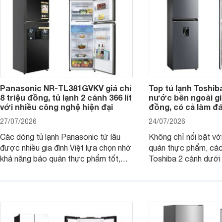
Panasonic NR-TL381GVKV giá chỉ
Top tủ lạnh Toshib
8 triệu đồng, tủ lạnh 2 cánh 366 lít
nước bên ngoài giá
với nhiều công nghệ hiện đại
đồng, có cả làm đ
27/07/2026
24/07/2026
Các dòng tủ lạnh Panasonic từ lâu
Không chỉ nổi bật vớ
được nhiều gia đình Việt lựa chọn nhờ
quản thực phẩm, các
khả năng bảo quản thực phẩm tốt,
Toshiba 2 cánh dướ
vận hành bền bỉ cùng nhiều công nghệ
trang bị vòi lấy nước
hiện đại. Tuy nhiên, mức giá thường
lợi, mang đến trải ng
cao hơn so với nhiều sản phẩm cùng
nghi hơn cho gia đình 
phân khúc khiến không ít người dùng
phải cân nhắc. Trên thị trường hiện