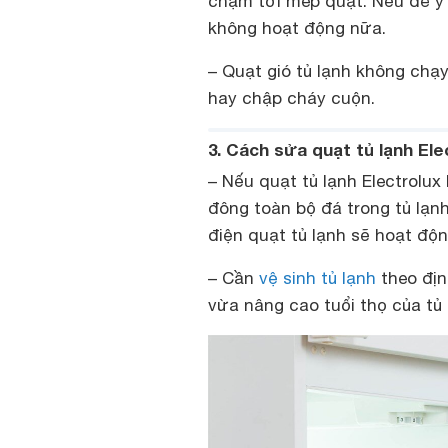
chạm tới mép quạt. Nếu để ý s
không hoạt động nữa.
– Quạt gió tủ lạnh không chạy
hay chập cháy cuộn.
3. Cách sửa quạt tủ lạnh Ele
– Nếu quạt tủ lạnh Electrolux 
đông toàn bộ đá trong tủ lạnh
điện quạt tủ lạnh sẽ hoạt độn
– Cần
vệ sinh tủ lạnh
theo địn
vừa nâng cao tuổi thọ của tủ l