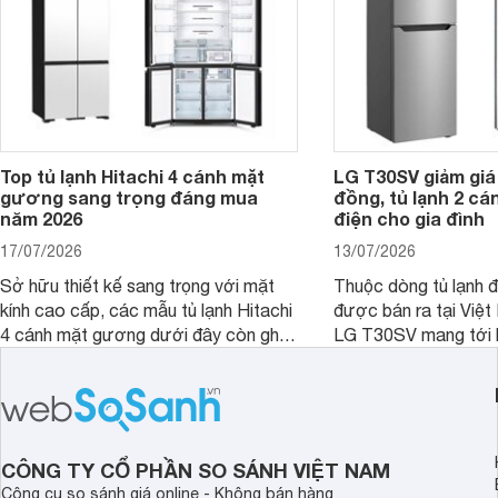
nay, Panasonic
Top tủ lạnh Hitachi 4 cánh mặt
LG T30SV giảm giá 
gương sang trọng đáng mua
đồng, tủ lạnh 2 cá
năm 2026
điện cho gia đình
17/07/2026
13/07/2026
Sở hữu thiết kế sang trọng với mặt
Thuộc dòng tủ lạnh 
kính cao cấp, các mẫu tủ lạnh Hitachi
được bán ra tại Việ
4 cánh mặt gương dưới đây còn ghi
LG T30SV mang tới 
điểm nhờ dung tích lớn cùng nhiều
lượng với những trang
công nghệ bảo quản hiện đại, đáp ứng
mức giá bán dễ tiếp 
tốt nhu cầu lưu trữ thực phẩm của gia
nhiều khách hàng Việ
đình.
CÔNG TY CỔ PHẦN SO SÁNH VIỆT NAM
Công cụ so sánh giá online - Không bán hàng