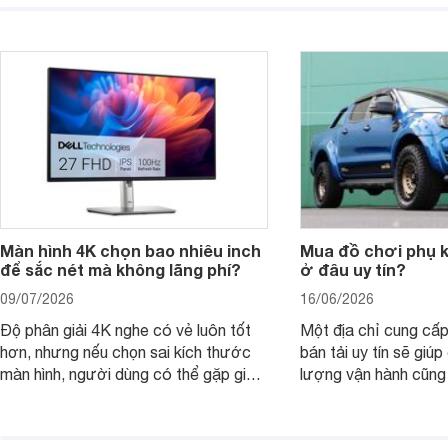
laptop HP cho con, phụ huynh nên
quan trọng hơn là tổn
nhìn theo nhu cầu sử dụng nhiều năm
mua bản nào, có cần
thay vì chỉ so sánh cấu hình trên giấy.
không, dùng được ba
nên nâng cấp.
Màn hình 4K chọn bao nhiêu inch
Mua đồ chơi phụ ki
để sắc nét mà không lãng phí?
ở đâu uy tín?
09/07/2026
16/06/2026
Độ phân giải 4K nghe có vẻ luôn tốt
Một địa chỉ cung cấp
hơn, nhưng nếu chọn sai kích thước
bán tải uy tín sẽ giú
màn hình, người dùng có thể gặp giao
lượng vận hành cũng
diện quá nhỏ, phải phóng to nhiều
của chủ xe khi lên đ
hoặc không tận dụng hết không gian
hai" của mình.
hiển thị. Vậy màn hình 4K nên chọn