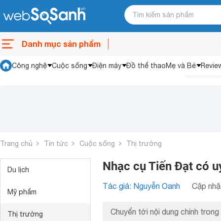
Danh mục sản phẩm
Công nghệ
Cuộc sống
Điện máy
Đồ thể thao
Mẹ và Bé
Revie
Trang chủ
Tin tức
Cuộc sống
Thị trường
Nhạc cụ Tiến Đạt có u
Du lịch
Tác giả: Nguyễn Oanh
Cập nhật
Mỹ phẩm
Chuyển tới nội dung chính trong 
Thị trường