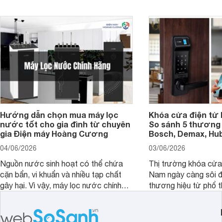
bao nhiêu inch là hợp lý?
Hướng dẫn chọn mua máy lọc
Khóa cửa điện tử 
nước tốt cho gia đình từ chuyên
So sánh 5 thương 
gia Điện máy Hoàng Cương
Bosch, Demax, Hub
04/06/2026
03/06/2026
Nguồn nước sinh hoạt có thể chứa
Thị trường khóa cửa 
cặn bẩn, vi khuẩn và nhiều tạp chất
Nam ngày càng sôi đ
gây hại. Vì vậy, máy lọc nước chính
thương hiệu từ phổ 
hãng là giải pháp hiệu quả giúp bảo vệ
cấp. Nếu bạn đang b
sức khỏe và đảm bảo nguồn nước
cửa điện tử hãng nào 
sạch cho cả gia đình.
sẽ so sánh 5 thương