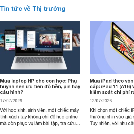
Tin tức về Thị trường
Mua laptop HP cho con học: Phụ
Mua iPad theo vòn
huynh nên ưu tiên độ bền, pin hay
cấp: iPad 11 (A16)
cấu hình?
kiểm soát chi phí 
17/07/2026
12/07/2026
Với học sinh, sinh viên, một chiếc máy
Khi chọn một chiếc i
tính xách tay không chỉ để học online
thường nhìn vào giá 
mà còn phục vụ làm bài tập, tra cứu,
Tuy nhiên, với nhu cầ
thuyết trình và giải trí nhẹ. Khi chọn
việc nhẹ và giải trí t