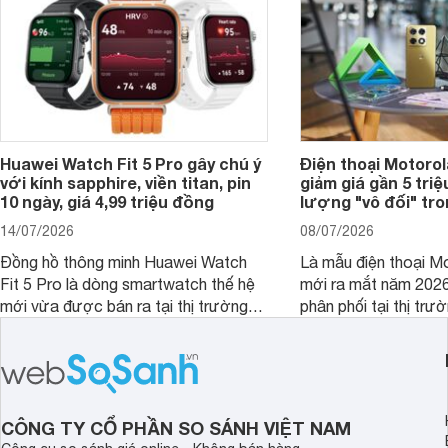
Huawei Watch Fit 5 Pro gây chú ý
Điện thoại Motoro
với kính sapphire, viền titan, pin
giảm giá gần 5 tri
10 ngày, giá 4,99 triệu đồng
lượng "vô đối" tr
14/07/2026
08/07/2026
Đồng hồ thông minh Huawei Watch
Là mẫu điện thoại Mo
Fit 5 Pro là dòng smartwatch thế hệ
mới ra mắt năm 202
mới vừa được bán ra tại thị trường
phân phối tại thị trư
Việt Nam năm 2026. Sản phẩm phát
Motorola Signature
huy thế mạnh từ thế hệ tiền nhiệm với
khúc cao cấp. Hiện 
thiết kế thời thượng cùng nhiều tính
được nhiều đại lý á
năng hiện đại.
trình giảm giá hấp d
thêm một lựa chọn c
CÔNG TY CỔ PHẦN SO SÁNH VIỆT NAM
người dùng Việt.