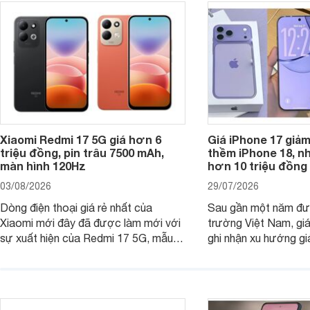
Xiaomi Redmi 17 5G giá hơn 6
Giá iPhone 17 giả
triệu đồng, pin trâu 7500 mAh,
thềm iPhone 18, n
màn hình 120Hz
hơn 10 triệu đồng
03/08/2026
29/07/2026
Dòng điện thoại giá rẻ nhất của
Sau gần một năm đượ
Xiaomi mới đây đã được làm mới với
trường Việt Nam, gi
sự xuất hiện của Redmi 17 5G, mẫu
ghi nhận xu hướng gi
máy đang nhận được sự quan tâm
cửa hàng phân phối c
của nhiều khách hàng.
nhiên, mức độ giảm 
máy có sự khác biệt 