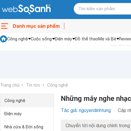
Danh mục sản phẩm
Công nghệ
Cuộc sống
Điện máy
Đồ thể thao
Mẹ và Bé
Revie
Trang chủ
Tin tức
Công nghệ
Những máy nghe nhạc
Công nghệ
Tác giả: nguyendinhtung
Cập nh
Điện máy
Chuyển tới nội dung chính trong 
Nhà cửa & Đời sống