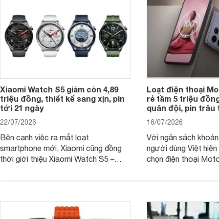
Xiaomi Watch S5 giảm còn 4,89
Loạt điện thoại Mo
triệu đồng, thiết kế sang xịn, pin
rẻ tầm 5 triệu đồn
tới 21 ngày
quân đội, pin trâu
22/07/2026
16/07/2026
Bên cạnh việc ra mắt loạt
Với ngân sách khoảng
smartphone mới, Xiaomi cũng đồng
người dùng Việt hiện
thời giới thiệu Xiaomi Watch S5 –
chọn điện thoại Mot
phiên bản nâng cấp mới nhất của
với các nhu cầu sử d
dòng đồng hồ thông minh cao cấp
giải trí, chụp ảnh đế
Watch S.
ngày.