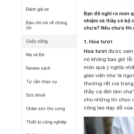
Đánh giá xe
Bạn đã nghĩ ra món q
nhiệm và thầy cô bộ 
Báo chí nói về chúng
chưa? Nếu chưa thì 
tôi
1. Hoa tươi
Cuộc sống
Hoa tươi
được xem l
Mẹ và Bé
nó không bao giờ lỗi
món quà ý nghĩa nhấ
Review sách
giáo viên như là ng
Tư vấn nhạc cụ
thường rất coi trọng
thầy cả đời làm cha”
Sức khoẻ
cho những lời chúc 
công lao dạy dỗ của
Chăm sóc thú cưng
Thiết bị công nghiệp