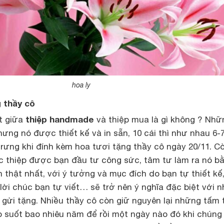
hoa ly
g thầy cô
thiệp handmade
ệt giữa
và thiệp mua là gì không ? Nhữ
ưng nó được thiết kế và in sẵn, 10 cái thì như nhau 6-7
 trưng khi đính kèm hoa tươi tặng thầy cô ngày 20/11. C
ếc thiệp được bạn đầu tư công sức, tâm tư làm ra nó b
thật nhất, với ý tưởng và mục đích do bạn tự thiết kế
ời chúc bạn tự viết… sẽ trở nên ý nghĩa đặc biệt với 
gửi tặng. Nhiều thầy cô còn giữ nguyên lại những tấm 
 suốt bao nhiêu năm để rồi một ngày nào đó khi chúng