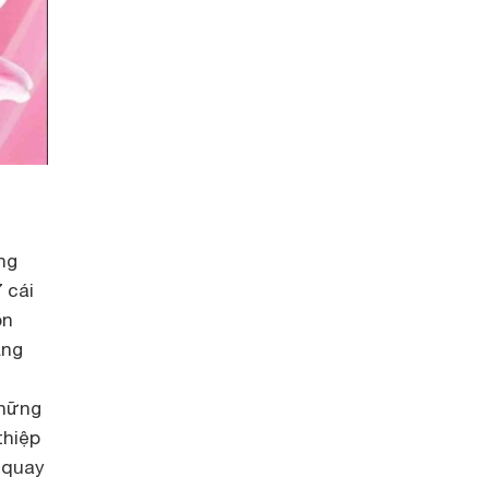
ng
 cái
òn
ằng
,
những
thiệp
 quay