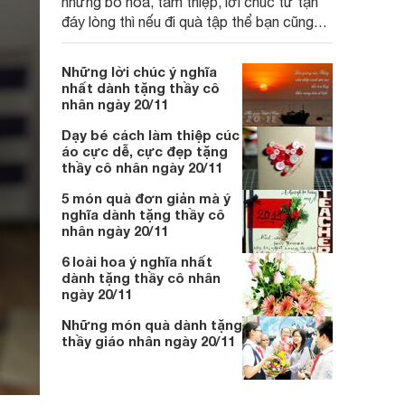
những bó hoa, tấm thiệp, lời chúc từ tận
đáy lòng thì nếu đi quà tập thể bạn cũng
có thể tham khảo 5 gợi ý thiết thực mà ý
nghĩa sau từ Websosanh:
Những lời chúc ý nghĩa
nhất dành tặng thầy cô
nhân ngày 20/11
Dạy bé cách làm thiệp cúc
áo cực dễ, cực đẹp tặng
thầy cô nhân ngày 20/11
5 món quà đơn giản mà ý
nghĩa dành tặng thầy cô
nhân ngày 20/11
6 loài hoa ý nghĩa nhất
dành tặng thầy cô nhân
ngày 20/11
Những món quà dành tặng
thầy giáo nhân ngày 20/11