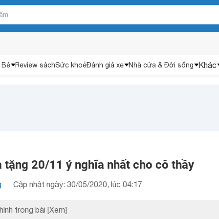
Khác
 Bé
Review sách
Sức khoẻ
Đánh giá xe
Nhà cửa & Đời sống
tặng 20/11 ý nghĩa nhất cho cô thầy
g
Cập nhật ngày: 30/05/2020, lúc 04:17
hính trong bài
[Xem]