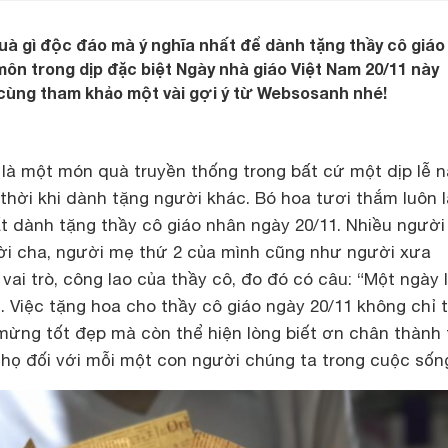
uà gì độc đáo mà ý nghĩa nhất để dành tặng thầy cô giáo
môn trong dịp đặc biệt Ngày nhà giáo Việt Nam 20/11 này
cùng tham khảo một vài gợi ý từ Websosanh nhé!
à một món quà truyền thống trong bất cứ một dịp lễ n
 thời khi dành tặng người khác. Bó hoa tươi thắm luôn l
t dành tặng thầy cô giáo nhân ngày 20/11. Nhiều người 
ười cha, người mẹ thứ 2 của mình cũng như người xưa
 vai trò, công lao của thầy cô, đo đó có câu: “Một ngày
. Việc tặng hoa cho thầy cô giáo ngày 20/11 không chỉ 
mừng tốt đẹp mà còn thể hiện lòng biết ơn chân thành 
 họ đối với mỗi một con người chúng ta trong cuộc sốn