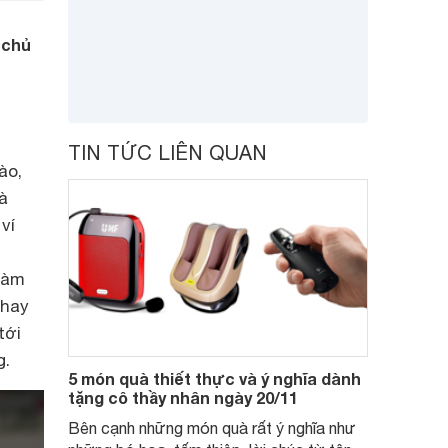
 chủ
TIN TỨC LIÊN QUAN
ào,
à
ví
 làm
thay
tới
g.
5 món quà thiết thực và ý nghĩa dành
tặng cô thầy nhân ngày 20/11
Bên cạnh những món quà rất ý nghĩa như