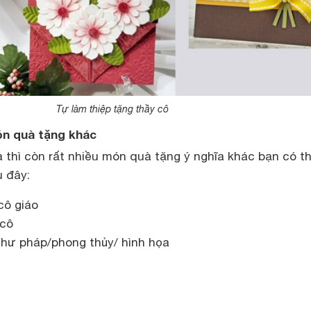
Tự làm thiệp tặng thầy cô
ón quà tặng khác
a thì còn rất nhiều món quà tặng ý nghĩa khác bạn có t
u đây:
cô giáo
 cô
thư pháp/phong thủy/ hình họa