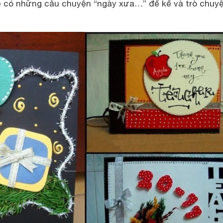
 sẽ có những câu chuyện “ngày xưa…” để kể và trò chuyệ