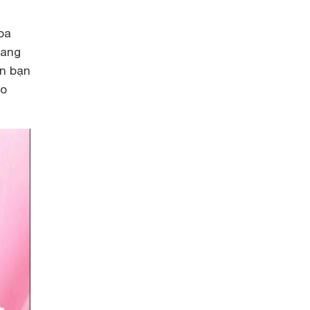
oa
mang
ơn bạn
áo