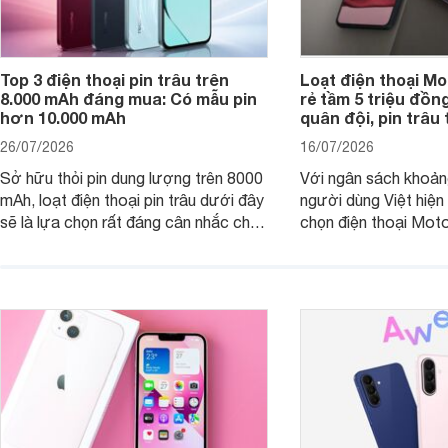
Top 3 điện thoại pin trâu trên
Loạt điện thoại Mo
8.000 mAh đáng mua: Có mẫu pin
rẻ tầm 5 triệu đồn
hơn 10.000 mAh
quân đội, pin trâu
26/07/2026
16/07/2026
Sở hữu thỏi pin dung lượng trên 8000
Với ngân sách khoảng
mAh, loạt điện thoại pin trâu dưới đây
người dùng Việt hiện
sẽ là lựa chọn rất đáng cân nhắc cho
chọn điện thoại Mot
người dùng Việt.
với các nhu cầu sử d
giải trí, chụp ảnh đế
ngày.