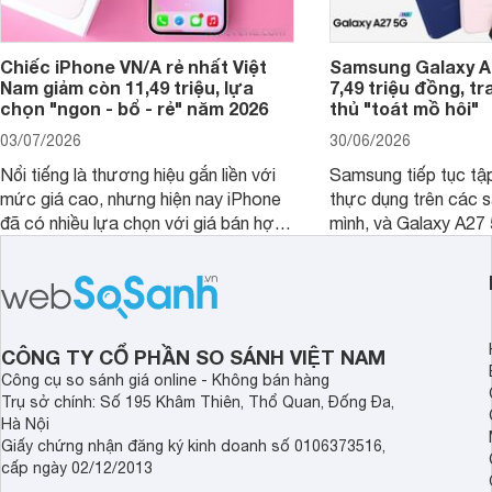
Chiếc iPhone VN/A rẻ nhất Việt
Samsung Galaxy A2
Nam giảm còn 11,49 triệu, lựa
7,49 triệu đồng, tr
chọn "ngon - bổ - rẻ" năm 2026
thủ "toát mồ hôi"
03/07/2026
30/06/2026
Nổi tiếng là thương hiệu gắn liền với
Samsung tiếp tục tập
mức giá cao, nhưng hiện nay iPhone
thực dụng trên các 
đã có nhiều lựa chọn với giá bán hợp
mình, và Galaxy A27
lý hơn, giúp người dùng dễ dàng tiếp
thể hiện rõ định hướ
cận sản phẩm chính hãng.
tới cho người dùng m
lượng với nhiều tran
độ bền bỉ cho nhu cầ
dài.
CÔNG TY CỔ PHẦN SO SÁNH VIỆT NAM
Công cụ so sánh giá online - Không bán hàng
Trụ sở chính: Số 195 Khâm Thiên, Thổ Quan, Đống Đa,
Hà Nội
Giấy chứng nhận đăng ký kinh doanh số 0106373516,
cấp ngày 02/12/2013