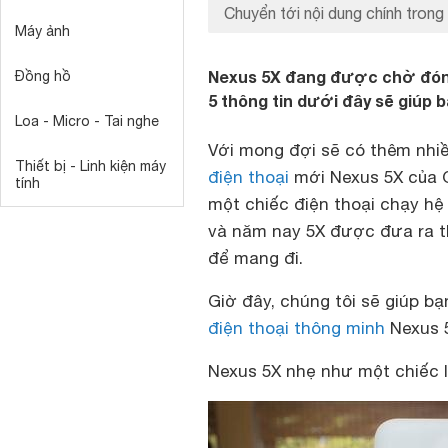
Chuyển tới nội dung chính trong 
Máy ảnh
Nexus 5X đang được chờ đón t
Đồng hồ
5 thông tin dưới đây sẽ giúp b
Loa - Micro - Tai nghe
Với mong đợi sẽ có thêm nhiề
Thiết bị - Linh kiện máy
điện thoại
mới Nexus 5X của 
tính
một chiếc điện thoại chạy hệ
và năm nay 5X được đưa ra th
để mang đi.
Giờ đây, chúng tôi sẽ giúp b
điện thoại thông minh
Nexus 5
Nexus 5X nhẹ như một chiếc 