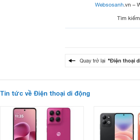
Websosanh
.vn – 
Tìm kiế
"Điện thoại d
Quay trở lại
Tin tức về Điện thoại di động