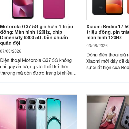
Motorola G37 5G giá hơn 4 triệu
Xiaomi Redmi 17 5
đồng: Màn hình 120Hz, chip
triệu đồng, pin tr
Dimensity 6300 5G, bền chuẩn
màn hình 120Hz
quân đội
03/08/2026
07/08/2026
Dòng điện thoại giá 
Điện thoại Motorola G37 5G không
Xiaomi mới đây đã đ
chỉ gây ấn tượng với thiết kế thời
sự xuất hiện của Re
thượng mà còn được trang bị nhiều
máy đang nhận được
tính năng và công nghệ hiện đại, đáp
của nhiều khách hàng
ứng tốt nhu cầu sử dụng hằng ngày
của người dùng phổ thông.