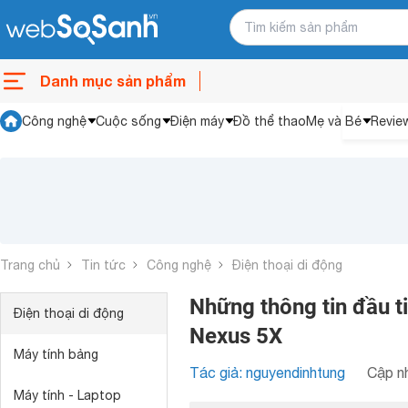
Danh mục sản phẩm
Công nghệ
Cuộc sống
Điện máy
Đồ thể thao
Mẹ và Bé
Revie
Trang chủ
Tin tức
Công nghệ
Điện thoại di động
Những thông tin đầu ti
Điện thoại di động
Nexus 5X
Máy tính bảng
Tác giả: nguyendinhtung
Cập nh
Máy tính - Laptop