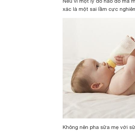
Nếu vì một lý do nào đó mà m
xác là một sai lầm cực nghiê
Không nên pha sữa mẹ với s