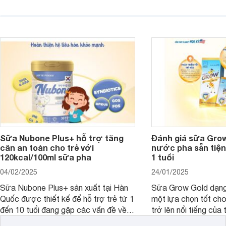
sản phẩm dinh dưỡng đáng để sử
hóa, phát triển trí n
dụng. Dưới đây là danh sách các loại
miễn dịch. Đây là lựa
sữa Free Lactose cho trẻ sơ sinh và
cho cha mẹ muốn đầu
người lớn, giúp giải quyết tình trạng rối
dưỡng toàn diện cho
loạn tiêu hóa, hấp thu dễ dàng hơn.
Sữa Nubone Plus+ hỗ trợ tăng
Đánh giá sữa Gro
cân an toàn cho trẻ với
nước pha sẵn tiện
120kcal/100ml sữa pha
1 tuổi
04/02/2025
24/01/2025
Sữa Nubone Plus+ sản xuất tại Hàn
Sữa Grow Gold dạng
Quốc được thiết kế để hỗ trợ trẻ từ 1
một lựa chọn tốt cho
đến 10 tuổi đang gặp các vấn đề về
trở lên nổi tiếng của
biếng ăn, chậm tăng cân hoặc suy
Abbott Hoa Kì được 