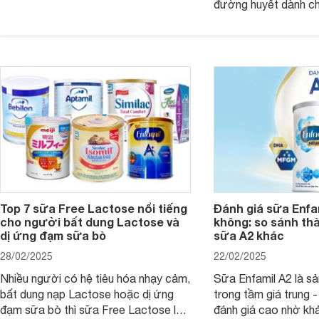
đường huyết dành ch
dùng được cho cả trẻ em, mẹ bầu và
đường với công thứ
người lớn tuổi. Vậy sản phẩm này có
nguyên liệu sạch. Vậ
công dụng như thế nào, cùng tìm hiểu
có tốt không, có nh
ngay trong bài viết sau.
thể gì, hãy cùng Web
hiểu ngay trong bài v
Top 7 sữa Free Lactose nổi tiếng
Đánh giá sữa Enfam
cho người bất dung Lactose và
không: so sánh th
dị ứng đạm sữa bò
sữa A2 khác
28/02/2025
22/02/2025
Nhiều người có hệ tiêu hóa nhạy cảm,
Sữa Enfamil A2 là s
bất dung nạp Lactose hoặc dị ứng
trong tầm giá trung 
đạm sữa bò thì sữa Free Lactose là
đánh giá cao nhờ khả