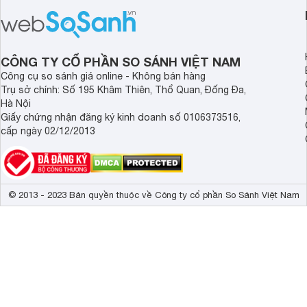
dinh dưỡng. Sản phẩm đến từ thương
Malaysia. Với thành
hiệu Lotte đứng số 1 Hàn Quốc, với
đầy đủ và hương vị d
mức giá thành ổn phù hợp với người
phẩm này không chỉ g
dùng Việt.
thể chất mà còn hỗ tr
CÔNG TY CỔ PHẦN SO SÁNH VIỆT NAM
giác.
Công cụ so sánh giá online - Không bán hàng
Trụ sở chính: Số 195 Khâm Thiên, Thổ Quan, Đống Đa,
Hà Nội
Giấy chứng nhận đăng ký kinh doanh số 0106373516,
cấp ngày 02/12/2013
© 2013 - 2023 Bản quyền thuộc về Công ty cổ phần So Sánh Việt Nam