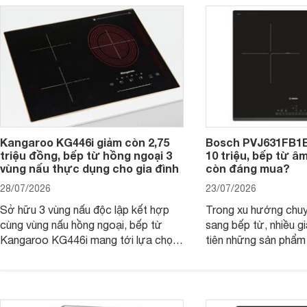
đơn vị phân phối với mức giá khá dễ
gia đình.
tiếp cận, thu hút sự quan tâm của
nhiều người tiêu dùng.
Kangaroo KG446i giảm còn 2,75
Bosch PVJ631FB1E
triệu đồng, bếp từ hồng ngoại 3
10 triệu, bếp từ â
vùng nấu thực dụng cho gia đình
còn đáng mua?
28/07/2026
23/07/2026
Sở hữu 3 vùng nấu độc lập kết hợp
Trong xu hướng chuy
cùng vùng nấu hồng ngoại, bếp từ
sang bếp từ, nhiều gi
Kangaroo KG446i mang tới lựa chọn
tiên những sản phẩm 
đáng cân nhắc cho nhu cầu nấu
nướng cao, độ bền t
nướng tại gia đình. Hiện sản phẩm
thương hiệu uy tín. 
cũng đang được giảm giá khá sâu tại
PVJ631FB1E là một 
nhiều cửa hàng, đại lý.
mẫu bếp đáp ứng tốt 