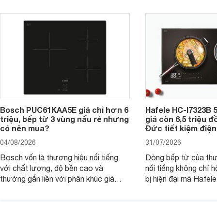
Bosch PUC61KAA5E giá chỉ hơn 6
Hafele HC-I7323B 5
triệu, bếp từ 3 vùng nấu rẻ nhưng
giá còn 6,5 triệu 
có nên mua?
Đức tiết kiệm điện
04/08/2026
31/07/2026
Bosch vốn là thương hiệu nổi tiếng
Dòng bếp từ của th
với chất lượng, độ bền cao và
nổi tiếng không chỉ hộ
thường gắn liền với phân khúc giá
bị hiện đại mà Hafe
cao. Tuy nhiên, trên thị trường hiện
536.61.886 còn đan
nay, mẫu bếp từ Bosch 3 vùng nấu
hàng, siêu thị điện m
PUC61KAA5E lại đang được nhiều
đưa tới lựa chọn ch