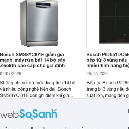
Bosch SMS8YCI01E giảm giá
Bosch PID651DC5E 
mạnh, máy rửa bát 14 bộ sấy
bếp từ 3 vùng nấu 
Zeolith cao cấp cho gia đình
nhiều tính năng hi
09/07/2026
06/07/2026
Không chỉ nổi bật với dung tích 14 bộ
Bếp từ Bosch PID
và nhiều công nghệ hiện đại, Bosch
trang bị 3 vùng nấu 
SMS8YCI01E còn ghi điểm khi giá
suất lớn, mang đến g
bán thực tế đã giảm đáng kể so với
nướng linh hoạt và h
thời điểm mới mở bán, mang lại tỷ lệ
gia đình.
giá trị/chi phí hấp dẫn hơn cho người
dùng đang tìm kiếm một mẫu máy rửa
bát cao cấp.