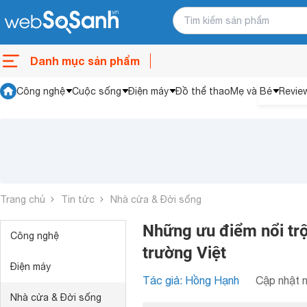
Danh mục sản phẩm
Công nghệ
Cuộc sống
Điện máy
Đồ thể thao
Mẹ và Bé
Revie
Trang chủ
Tin tức
Nhà cửa & Đời sống
Những ưu điểm nổi trội
Công nghệ
trường Việt
Điện máy
Tác giả: Hồng Hạnh
Cập nhật n
Nhà cửa & Đời sống