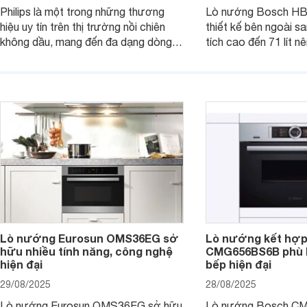
Philips là một trong những thương
Lò nướng Bosch H
hiệu uy tín trên thị trường nồi chiên
thiết kế bên ngoài s
không dầu, mang đến đa dạng dòng
tích cao đến 71 lít n
sản phẩm với công nghệ Rapid Air
nhu cầu nấu một lượ
giúp giảm dầu mỡ, thiết kế an toàn và
phẩm cho nhà đông t
nhiều chức năng tiện lợi. Một số
sẽ là chiếc lò nướng 
model hiện đang được giảm giá, giúp
trợ chuẩn bị bữa cơm
người dùng dễ dàng tiếp cận sản
thực đơn phong phú,
phẩm hơn.
Lò nướng Eurosun OMS36EG sở
Lò nướng kết hợp
hữu nhiều tính năng, công nghệ
CMG656BS6B phù 
hiện đại
bếp hiện đại
29/08/2025
28/08/2025
Lò nướng Eurosun OMS36EG sở hữu
Lò nướng Bosch 