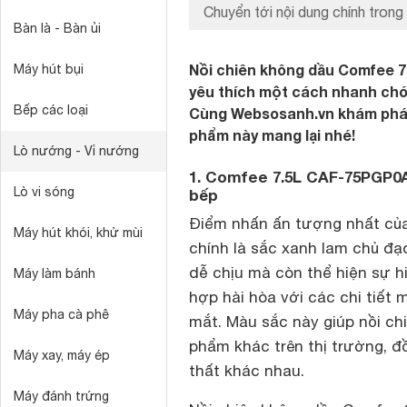
Chuyển tới nội dung chính trong 
Bàn là - Bàn ủi
Nồi chiên không dầu Comfee 
Máy hút bụi
yêu thích một cách nhanh chó
Bếp các loại
Cùng Websosanh.vn khám phá n
phẩm này mang lại nhé!
Lò nướng - Vỉ nướng
1. Comfee 7.5L CAF-75PGP0A0
Lò vi sóng
bếp
Điểm nhấn ấn tượng nhất củ
Máy hút khói, khử mùi
chính là sắc xanh lam chủ đạ
dễ chịu mà còn thể hiện sự h
Máy làm bánh
hợp hài hòa với các chi tiết 
Máy pha cà phê
mắt. Màu sắc này giúp nồi ch
phẩm khác trên thị trường, đ
Máy xay, máy ép
thất khác nhau.
Máy đánh trứng