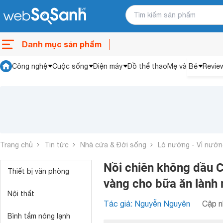
Danh mục sản phẩm
Công nghệ
Cuộc sống
Điện máy
Đồ thể thao
Mẹ và Bé
Revie
Trang chủ
Tin tức
Nhà cửa & Đời sống
Lò nướng - Vỉ nướn
Nồi chiên không dầu
Thiết bị văn phòng
vàng cho bữa ăn lành
Nội thất
Tác giả: Nguyễn Nguyên
Cập n
Bình tắm nóng lạnh