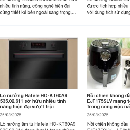
nhiều tính năng, công nghệ hiện đại
được tích hợp nhiều t
cùng thiết kế bên ngoài sang trọng,
với dung tích sử dụng 
nổi trội đã trở thành sự lựa chọn hàng
chương trình nướng,
đầu cho căn bếp gia đình bạn nhé.
Connect và thiết kế 
Cùng Websosanh.vn đi tìm hiểu những
trọng, đem tới trải 
tính năng nổi bật của sản phẩm này
tiện nghi cho các gia 
nhé.
Cùng Websosanh.vn đi
tiết sản phẩm này nh
Lò nướng Hafele HO-KT60A9
Nồi chiên không 
535.02.611 sở hữu nhiều tính
EJF175SLV mang tớ
năng hiện đại vượt trội
trong công việc n
26/08/2025
25/08/2025
Lò nướng âm tủ Hafele HO-KT60A9
Nồi chiên không dầ