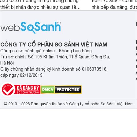
535.02.611 đang là một trong những
EJF175SLV - 4.5 lít là
thiết bị nhận được nhiều sự quan tâm
nhà bếp đa năng, đượ
và đánh giá tích cực từ đông đảo
công nghệ với đa dạn
người tiêu dùng bởi sở hữu nhiều tính
dụng trong một sản 
năng hiện đại vượt trội. Cùng
sự tiện lợi trong côn
Websosanh.vn tìm hiểu chi tiết về sản
Dưới đây sẽ là nhữn
phẩm này nhé.
của sản phẩm nồi chi
CÔNG TY CỔ PHẦN SO SÁNH VIỆT NAM
Công cụ so sánh giá online - Không bán hàng
Trụ sở chính: Số 195 Khâm Thiên, Thổ Quan, Đống Đa,
Hà Nội
Giấy chứng nhận đăng ký kinh doanh số 0106373516,
cấp ngày 02/12/2013
© 2013 - 2023 Bản quyền thuộc về Công ty cổ phần So Sánh Việt Nam