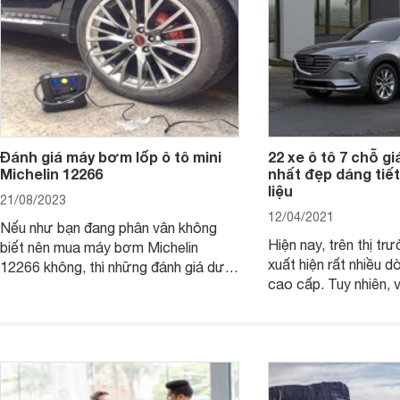
Đánh giá máy bơm lốp ô tô mini
22 xe ô tô 7 chỗ giá
Michelin 12266
nhất đẹp dáng tiết
liệu
21/08/2023
12/04/2021
Nếu như bạn đang phân vân không
Hiện nay, trên thị tr
biết nên mua máy bơm Michelin
xuất hiện rất nhiều dò
12266 không, thì những đánh giá dưới
cao cấp. Tuy nhiên, 
đây sẽ giúp bạn có được sự lựa chọn
đang băn khoăn khi 
hợp lý nhất cho bản thân.
loại xe ô tô 7 chỗ giá
đáng mua nhất 2019
Websosanh đi tìm câu 
viết dưới đây nhé!