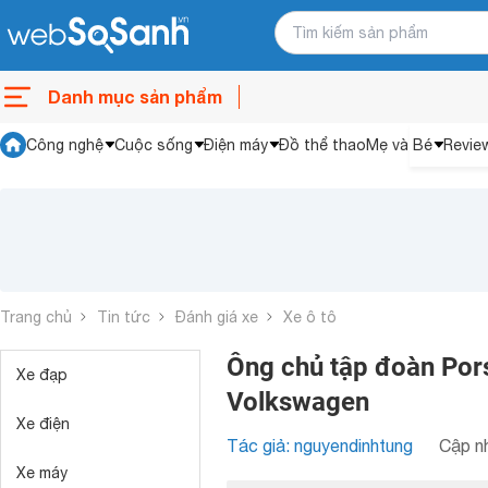
Danh mục sản phẩm
Công nghệ
Cuộc sống
Điện máy
Đồ thể thao
Mẹ và Bé
Revie
Trang chủ
Tin tức
Đánh giá xe
Xe ô tô
Ông chủ tập đoàn Por
Xe đạp
Volkswagen
Xe điện
Tác giả: nguyendinhtung
Cập nh
Xe máy