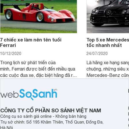
7 chiếc xe làm nên tên tuổi
Top 5 xe Mercede
Ferrari
tốc nhanh nhất
10/12/2020
24/07/2020
Trong lịch sử phát triển của
Là hãng xe hạng san
mình, Ferrari được biết đến nhiều qua
chuộng, những siêu 
các cuộc đua xe, đặc biệt hãng đã rất
Mercedes-Benz cũn
thành công tại giải đua “Công thức
đại gia độ thêm, từ 
1”. Dưới đây là 7 chiếc xe đã làm nên
dũng mãnh.
thành công cho hãng này.
CÔNG TY CỔ PHẦN SO SÁNH VIỆT NAM
Công cụ so sánh giá online - Không bán hàng
Trụ sở chính: Số 195 Khâm Thiên, Thổ Quan, Đống Đa,
Hà Nội