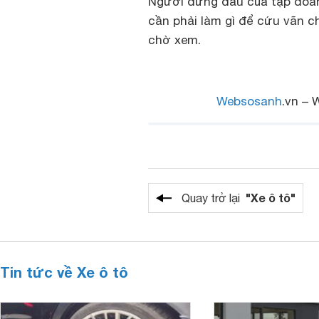
Người đứng đầu của tập đoàn 
cần phải làm gì để cứu vãn c
chờ xem.
Websosanh
.vn – 
"Xe ô tô"
Quay trở lại
Tin tức về Xe ô tô