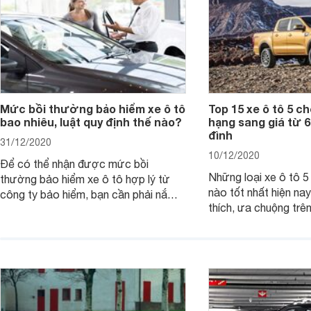
Mức bồi thường bảo hiểm xe ô tô
Top 15 xe ô tô 5 c
bao nhiêu, luật quy định thế nào?
hạng sang giá từ 6
đình
31/12/2020
10/12/2020
Để có thể nhận được mức bồi
Những loại xe ô tô 
thường bảo hiểm xe ô tô hợp lý từ
nào tốt nhất hiện na
công ty bảo hiểm, bạn cần phải nắm
thích, ưa chuộng trê
rõ các quy định bồi thường qua bài
theo bài viết sau để
viết dưới đây.
xác nhé.