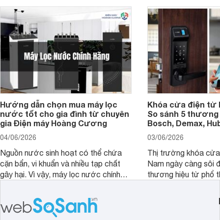
Hướng dẫn chọn mua máy lọc
Khóa cửa điện tử 
nước tốt cho gia đình từ chuyên
So sánh 5 thương 
gia Điện máy Hoàng Cương
Bosch, Demax, Hub
04/06/2026
03/06/2026
Nguồn nước sinh hoạt có thể chứa
Thị trường khóa cửa 
cặn bẩn, vi khuẩn và nhiều tạp chất
Nam ngày càng sôi đ
gây hại. Vì vậy, máy lọc nước chính
thương hiệu từ phổ 
hãng là giải pháp hiệu quả giúp bảo vệ
cấp. Nếu bạn đang b
sức khỏe và đảm bảo nguồn nước
cửa điện tử hãng nào 
sạch cho cả gia đình.
sẽ so sánh 5 thương
tâm nhiều hiện nay: 