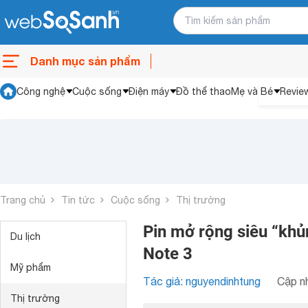
Danh mục sản phẩm
Công nghệ
Cuộc sống
Điện máy
Đồ thể thao
Mẹ và Bé
Revie
Trang chủ
Tin tức
Cuộc sống
Thị trường
Pin mở rộng siêu “kh
Du lịch
Note 3
Mỹ phẩm
Tác giả: nguyendinhtung
Cập nh
Thị trường