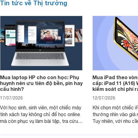
Tin tức về Thị trường
Mua laptop HP cho con học: Phụ
Mua iPad theo vòn
huynh nên ưu tiên độ bền, pin hay
cấp: iPad 11 (A16)
cấu hình?
kiểm soát chi phí 
17/07/2026
12/07/2026
Với học sinh, sinh viên, một chiếc máy
Khi chọn một chiếc i
tính xách tay không chỉ để học online
thường nhìn vào giá 
mà còn phục vụ làm bài tập, tra cứu,
Tuy nhiên, với nhu cầ
thuyết trình và giải trí nhẹ. Khi chọn
việc nhẹ và giải trí t
laptop HP cho con, phụ huynh nên
quan trọng hơn là tổn