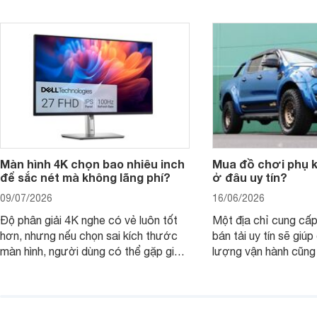
nhìn theo nhu cầu sử dụng nhiều năm
mua bản nào, có cần
thay vì chỉ so sánh cấu hình trên giấy.
không, dùng được ba
nên nâng cấp.
Màn hình 4K chọn bao nhiêu inch
Mua đồ chơi phụ ki
để sắc nét mà không lãng phí?
ở đâu uy tín?
09/07/2026
16/06/2026
Độ phân giải 4K nghe có vẻ luôn tốt
Một địa chỉ cung cấp
hơn, nhưng nếu chọn sai kích thước
bán tải uy tín sẽ giú
màn hình, người dùng có thể gặp giao
lượng vận hành cũng
diện quá nhỏ, phải phóng to nhiều
của chủ xe khi lên đ
hoặc không tận dụng hết không gian
hai" của mình.
hiển thị. Vậy màn hình 4K nên chọn
bao nhiêu inch là hợp lý?