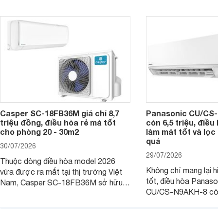
thông thu hút nhiều sự quan tâm của
thiết bị đang được nh
người tiêu dùng Việt.
giá bán rất dễ chịu.
Casper SC-18FB36M giá chỉ 8,7
Panasonic CU/CS-
triệu đồng, điều hòa rẻ mà tốt
còn 6,5 triệu, điề
cho phòng 20 - 30m2
làm mát tốt và lọc 
quả
30/07/2026
29/07/2026
Thuộc dòng điều hòa model 2026
Không chỉ mang lại h
vừa được ra mắt tại thị trường Việt
tốt, điều hòa Panas
Nam, Casper SC-18FB36M sở hữu
CU/CS-N9AKH-8 còn
công suất làm mát 18.000 BTU, phù
với khả năng vận hàn
hợp với các phòng có diện tích từ 20
thụ điện hợp lý và đ
- 30 m2. Bên cạnh khả năng làm mát