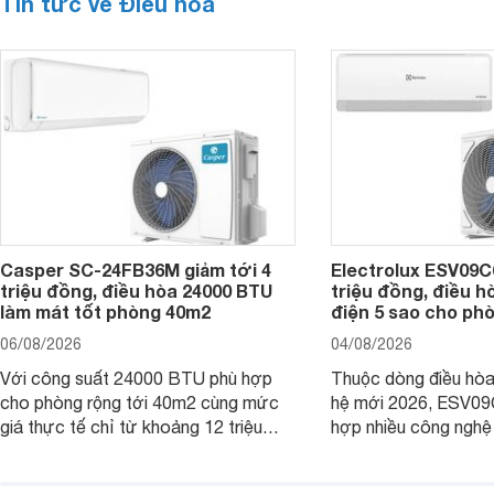
Tin tức về Điều hòa
Casper SC-24FB36M giảm tới 4
Electrolux ESV09C6
triệu đồng, điều hòa 24000 BTU
triệu đồng, điều h
làm mát tốt phòng 40m2
điện 5 sao cho ph
06/08/2026
04/08/2026
Với công suất 24000 BTU phù hợp
Thuộc dòng điều hòa 
cho phòng rộng tới 40m2 cùng mức
hệ mới 2026, ESV09
giá thực tế chỉ từ khoảng 12 triệu
hợp nhiều công nghệ 
đồng, Casper SC-24FB36M đang là
nâng cao hiệu quả là
một trong những mẫu điều hòa phổ
điện và vận hành êm 