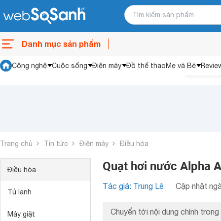
Danh mục sản phẩm
Công nghệ
Cuộc sống
Điện máy
Đồ thể thao
Mẹ và Bé
Revie
Trang chủ
Tin tức
Điện máy
Điều hòa
Quạt hơi nước Alpha A
Điều hòa
Tác giả: Trung Lê
Cập nhật ngà
Tủ lạnh
Chuyển tới nội dung chính trong 
Máy giặt