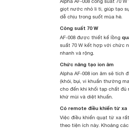
Alpha AF-008 công suất 70 W
giọt nước nhỏ li ti, giúp tạo 
dễ chịu trong suốt mùa hè.
Công suất 70 W
qu
AF-008 được thiết kế lồng
suất 70 W kết hợp với chức n
nhanh và rộng.
Chức năng tạo ion âm
Alpha AF-008 ion âm sẽ tích 
(khói, bụi, vi khuẩn thường ma
cho đến khi khối tạp chất đủ
khử mùi và diệt khuẩn.
Có remote điều khiển từ xa
Việc điều khiển quạt từ xa rấ
theo tiện ích này. Khoảng cá