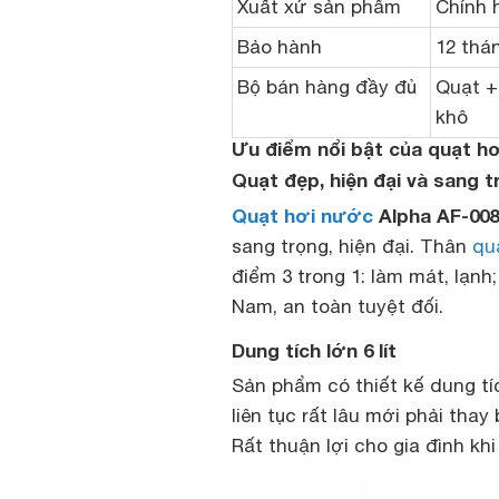
Xuất xứ sản phẩm
Chính 
Bảo hành
12 thá
Bộ bán hàng đầy đủ
Quạt +
khô
Ưu điểm nổi bật của quạt h
Quạt đẹp, hiện đại và sang t
Quạt hơi nước
Alpha AF-008
sang trọng, hiện đại. Thân
qu
điểm 3 trong 1: làm mát, lạnh
Nam, an toàn tuyệt đối.
Dung tích lớn 6 lít
Sản phẩm có thiết kế dung tíc
liên tục rất lâu mới phải thay
Rất thuận lợi cho gia đình kh