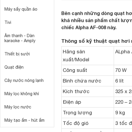
Máy sấy quần áo
Bên cạnh những dòng quạt hơi
khá nhiều sản phẩm chất lượ
Tivi
chiếc Alpha AF-008 này.
Âm thanh - Dàn
Thông số kỹ thuật quạt hơi
karaoke - Amply
Hãng sản
ALpha 
Thiết bị sưởi
xuất/Model
Quạt điện
Công suất
70 W
Bình chứa nước
6 lít
Cây nước nóng lạnh
Kích thước
325 x 
Máy lọc không khí
Điện áp
220 – 2
Máy lọc nước
Trọng lượng
9 kg
Máy tạo ẩm - hút ẩm
Tốc độ gió
3 tốc 