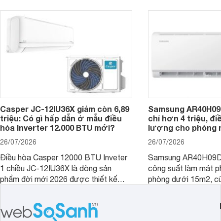
trình sử dụng lâu dài.
hiệu quả, sản phẩm còn được trang bị
nhiều tính năng và công nghệ hiện đại.
Casper JC-12IU36X giảm còn 6,89
Samsung AR40H09
triệu: Có gì hấp dẫn ở mẫu điều
chỉ hơn 4 triệu, đ
hòa Inverter 12.000 BTU mới?
lượng cho phòng 
26/07/2026
26/07/2026
Điều hòa Casper 12000 BTU Inveter
Samsung AR40H09D
1 chiều JC-12IU36X là dòng sản
công suất làm mát p
phẩm đời mới 2026 được thiết kế
phòng dưới 15m2, cù
cho phòng từ 15 - 20m2, không chỉ
lý là lựa chọn rất đ
sở hữu khả năng làm mát tốt mà còn
phòng ngủ, phòng khá
có giá bán rất hợp lý.