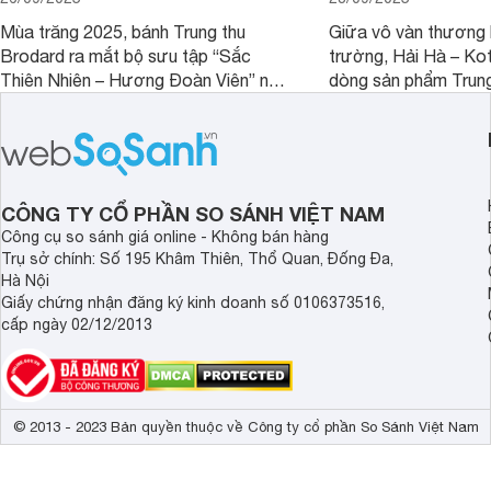
Mùa trăng 2025, bánh Trung thu
Giữa vô vàn thương h
Brodard ra mắt bộ sưu tập “Sắc
trường, Hải Hà – Ko
Thiên Nhiên – Hương Đoàn Viên” nơi
dòng sản phẩm Trung
vẻ đẹp đất trời hòa quyện cùng những
Orimoon. Đây không c
hương vị tinh tuyển. Mỗi hộp bánh là
quà tặng, mà còn là 
một bức họa thiên nhiên sống động, là
hảo cho doanh nghiệ
cánh chim tung bay, là hoa lá khẽ nở,
tầm vóc và phong th
gửi gắm lời chúc an lành và viên mãn.
mỗi mùa trăng.
CÔNG TY CỔ PHẦN SO SÁNH VIỆT NAM
Công cụ so sánh giá online - Không bán hàng
Trụ sở chính: Số 195 Khâm Thiên, Thổ Quan, Đống Đa,
Hà Nội
Giấy chứng nhận đăng ký kinh doanh số 0106373516,
cấp ngày 02/12/2013
© 2013 - 2023 Bản quyền thuộc về Công ty cổ phần So Sánh Việt Nam