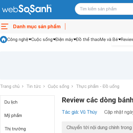
Danh mục sản phẩm
Công nghệ
Cuộc sống
Điện máy
Đồ thể thao
Mẹ và Bé
Revie
Trang chủ
Tin tức
Cuộc sống
Thực phẩm - Đồ uống
Review các dòng bánh
Du lịch
Tác giả: Vũ Thúy
Cập nhật ngày
Mỹ phẩm
Chuyển tới nội dung chính trong 
Thị trường