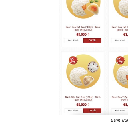
Bánh Trun