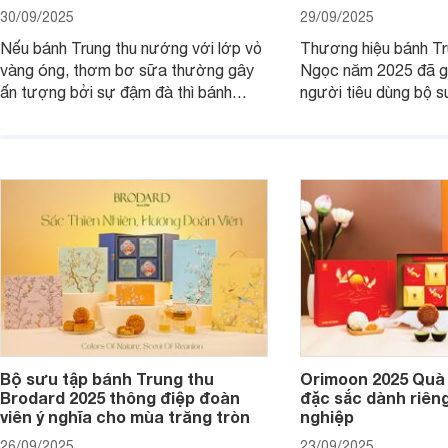
30/09/2025
29/09/2025
Nếu bánh Trung thu nướng với lớp vỏ
Thương hiệu bánh Tr
vàng óng, thơm bơ sữa thường gây
Ngọc năm 2025 đã gi
ấn tượng bởi sự đậm đà thì bánh
người tiêu dùng bộ s
Trung thu dẻo lại mang nét dịu dàng,
mang thông điệp về s
mềm mại, mộc mạc hơn.
phúc, yêu thương và
Cùng chúng tôi đi tìm 
sưu tập này nhé.
Bộ sưu tập bánh Trung thu
Orimoon 2025 Quà 
Brodard 2025 thông điệp đoàn
đặc sắc dành riên
viên ý nghĩa cho mùa trăng tròn
nghiệp
26/09/2025
23/09/2025