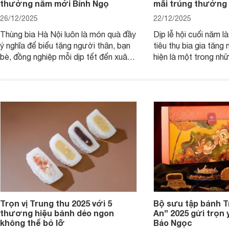
thưởng năm mới Bính Ngọ
mãi trúng thưởng 
26/12/2025
22/12/2025
Thùng bia Hà Nội luôn là món quà đầy
Dịp lễ hội cuối năm l
ý nghĩa để biếu tặng người thân, bạn
tiêu thụ bia gia tăng
bè, đồng nghiệp mỗi dịp tết đến xuân
hiện là một trong nh
về. Và nếu như khách hàng đang có
phẩm được ưa chuộn
nhu cầu mua thùng bia Hà Nội và nắm
Hãy cùng chúng tôi t
bắt được chương trình khuyến mãi
bán và các chương tr
trúng thưởng của bia Hà Nội thì dưới
trúng thưởng của bia
đây là các thông tin hữu ích cho bạn.
Tết Bính Ngọ 2026.
Trọn vị Trung thu 2025 với 5
Bộ sưu tập bánh T
thương hiệu bánh dẻo ngon
An” 2025 gửi trọn
không thể bỏ lỡ
Bảo Ngọc