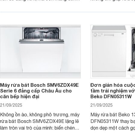
sự an toàn, tiết kiệm và tiện nghi cho
bát đĩa trong một lầ
căn bếp hiện đại. Cùng Websosanh.vn
còn đem đến sự sang 
đi tìm hiểu những tính năng nổi bật mà
trong từng đường nét
sản phẩm này mang lại nhé.
chúng tôi đi đánh giá
này nhé.
Máy rửa bát Bosch SMV6ZDX49E
Đơn giản hóa cuộ
Serie 6 đẳng cấp Châu Âu cho
tầm trải nghiệm vớ
căn bếp hiện đại
Beko DFN05311W
21/09/2025
21/09/2025
Không ồn ào, không phô trương, máy
Máy rửa bát Beko 1
rửa bát Bosch SMV6ZDX49E lặng lẽ
DFN05311W thay bạn
làm tròn vai trò của mình: biến chén
dọn dẹp một cách gọ
đĩa bẩn thành sáng bóng, và biến căn
và tiết kiệm tối đa 