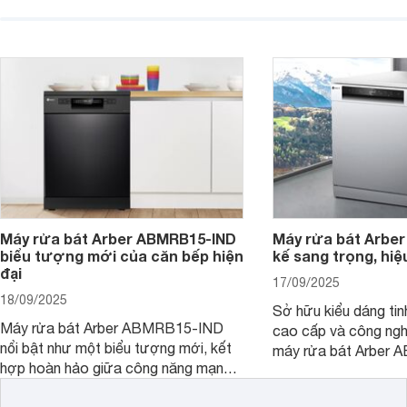
bếp thành không gian tiện nghi, sang
chỉ là một thiết bị gi
trọng chuẩn châu Âu. Cùng
người bạn đồng hành
Websosanh.vn đi tìm hiểu chi tiết sản
gian bếp của gia đình
phẩm này nhé.
người.
Máy rửa bát Arber ABMRB15-IND
Máy rửa bát Arber
biểu tượng mới của căn bếp hiện
kế sang trọng, hiệ
đại
17/09/2025
18/09/2025
Sở hữu kiểu dáng tinh
Máy rửa bát Arber ABMRB15-IND
cao cấp và công nghệ
nổi bật như một biểu tượng mới, kết
máy rửa bát Arber
hợp hoàn hảo giữa công năng mạnh
chỉ giúp tiết kiệm th
mẽ và thiết kế tinh tế. Đây chính là trợ
điện năng mà còn đả