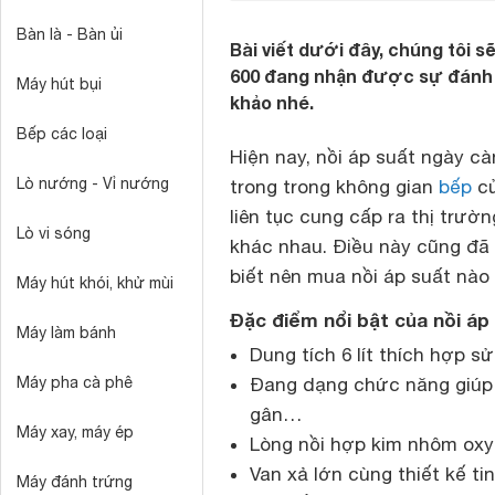
Bàn là - Bàn ủi
Bài viết dưới đây, chúng tôi 
600 đang nhận được sự đánh g
Máy hút bụi
khảo nhé.
Bếp các loại
Hiện nay, nồi áp suất ngày c
Lò nướng - Vỉ nướng
trong trong không gian
bếp
củ
liên tục cung cấp ra thị trườn
Lò vi sóng
khác nhau. Điều này cũng đã 
biết nên mua nồi áp suất nào 
Máy hút khói, khử mùi
Đặc điểm nổi bật của nồi á
Máy làm bánh
Dung tích 6 lít thích hợp sử
Máy pha cà phê
Đang dạng chức năng giúp n
gân…
Máy xay, máy ép
Lòng nồi hợp kim nhôm oxy
Van xả lớn cùng thiết kế ti
Máy đánh trứng