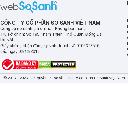
thủ đắc lực giúp giải phóng đôi tay,
luôn sạch bóng, diệt 
mang lại sự thoải mái và sang trọng
Cùng Websosanh.vn đ
trong từng khoảnh khắc quây quần.
tính năng nổi bật củ
CÔNG TY CỔ PHẦN SO SÁNH VIỆT NAM
Công cụ so sánh giá online - Không bán hàng
Trụ sở chính: Số 195 Khâm Thiên, Thổ Quan, Đống Đa,
Hà Nội
Giấy chứng nhận đăng ký kinh doanh số 0106373516,
cấp ngày 02/12/2013
© 2013 - 2023 Bản quyền thuộc về Công ty cổ phần So Sánh Việt Nam