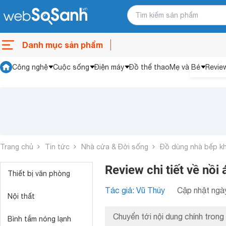
Danh mục sản phẩm
Công nghệ
Cuộc sống
Điện máy
Đồ thể thao
Mẹ và Bé
Revie
Trang chủ
Tin tức
Nhà cửa & Đời sống
Đồ dùng nhà bếp k
Review chi tiết về nồ
Thiết bị văn phòng
Tác giả: Vũ Thúy
Cập nhật ngày
Nội thất
Chuyển tới nội dung chính trong 
Bình tắm nóng lạnh