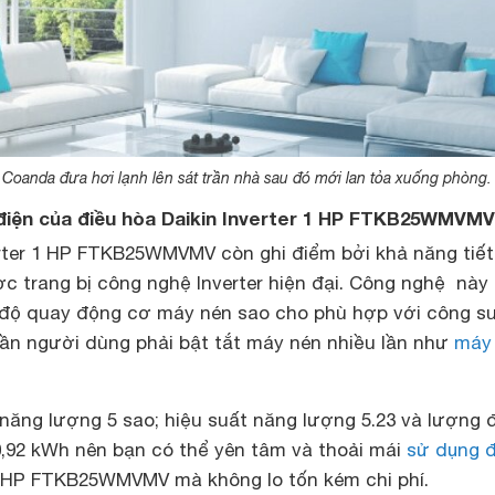
 Coanda đưa hơi lạnh lên sát trần nhà sau đó mới lan tỏa xuống phòng.
 điện của điều hòa Daikin Inverter 1 HP FTKB25WMVMV
erter 1 HP FTKB25WMVMV còn ghi điểm bởi khả năng tiết
c trang bị công nghệ Inverter hiện đại. Công nghệ này
 độ quay động cơ máy nén sao cho phù hợp với công s
ần người dùng phải bật tắt máy nén nhiều lần như
máy 
năng lượng 5 sao; hiệu suất năng lượng 5.23 và lượng 
 0,92 kWh nên bạn có thể yên tâm và thoải mái
sử dụng đ
1 HP FTKB25WMVMV mà không lo tốn kém chi phí.