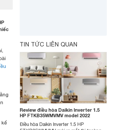
HP
hiếc
TIN TỨC LIÊN QUAN
í,
bài
iều
bằng
an
Review điều hòa Daikin Inverter 1.5
HP FTKB35WMVMV model 2022
 kế
Điều hòa Daikin Inverter 1.5 HP