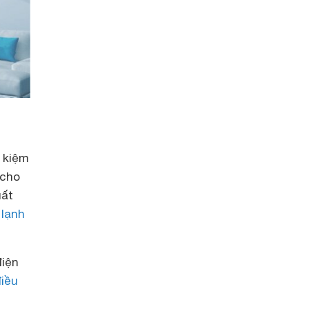
 kiệm
 cho
uất
lạnh
điện
iều