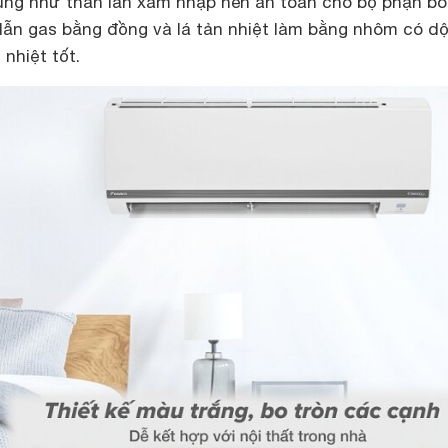
rùng như thằn lằn xâm nhập nên an toàn cho bộ phận bo
ẫn gas bằng đồng và lá tản nhiệt làm bằng nhôm có d
nhiệt tốt.