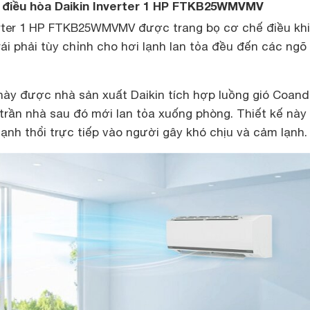
a điều hòa Daikin Inverter 1 HP FTKB25WMVMV
erter 1 HP FTKB25WMVMV được trang bọ cơ chế điều kh
rái phải tùy chỉnh cho hơi lạnh lan tỏa đều đến các ngõ
này được nhà sản xuất Daikin tích hợp luồng gió Coan
 trần nhà sau đó mới lan tỏa xuống phòng. Thiết kế này
lạnh thổi trực tiếp vào người gây khó chịu và cảm lạnh.