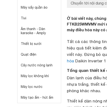
Chuyển tới nội dung c
Máy sấy quần áo
Ở bài viết này, chúng 
Tivi
FTKB25WMVMV mới ra 
Âm thanh - Dàn
máy điều hòa này có 
karaoke - Amply
Tất cả các thông tin 
Thiết bị sưởi
hiệu quả tiết kiệm đ
viết này. Đừng bỏ q
Quạt điện
hòa
Daikin Inverter
Cây nước nóng lạnh
Tổng quan thiết kế
Máy lọc không khí
Dàn lạnh của điều hò
nhựa trắng, thiết kế
Máy lọc nước
phòng khác nhau.
Máy tạo ẩm - hút ẩm
Thiết kế dàn nóng nh