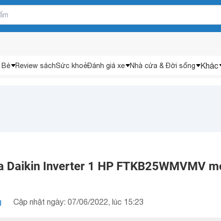
Khác
 Bé
Review sách
Sức khoẻ
Đánh giá xe
Nhà cửa & Đời sống
òa Daikin Inverter 1 HP FTKB25WMVMV m
g
Cập nhật ngày: 07/06/2022, lúc 15:23