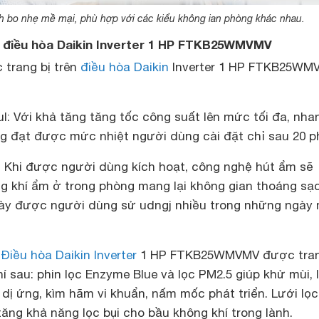
nh bo nhẹ mề mại, phù hợp với các kiểu không ian phòng khác nhau.
 điều hòa Daikin Inverter 1 HP FTKB25WMVMV
trang bị trên
điều hòa Daikin
Inverter 1 HP FTKB25WM
: Với khả tăng tăng tốc công suất lên mức tối đa, nha
 đạt được mức nhiệt người dùng cài đặt chỉ sau 20 p
 Khi được người dùng kích hoạt, công nghệ hút ẩm sẽ
g khí ẩm ở trong phòng mang lại không gian thoáng sạ
này được người dùng sử udngj nhiều trong những ngày
:
Điều hòa Daikin Inverter
1 HP FTKB25WMVMV được tran
í sau: phin lọc Enzyme Blue và lọc PM2.5 giúp khử mùi, l
dị ứng, kìm hãm vi khuẩn, nấm mốc phát triển. Lưới lọc 
ăng khả năng lọc bụi cho bầu không khí trong lành.