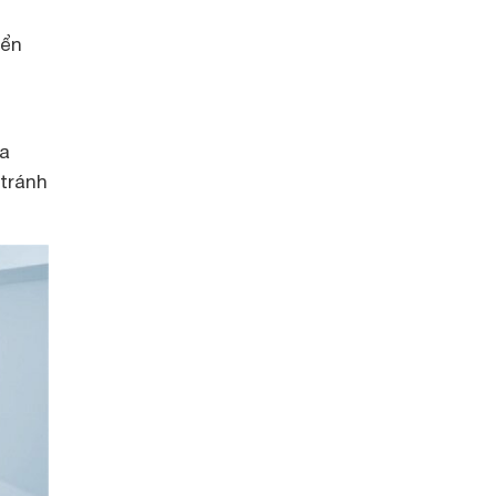
iển
da
 tránh