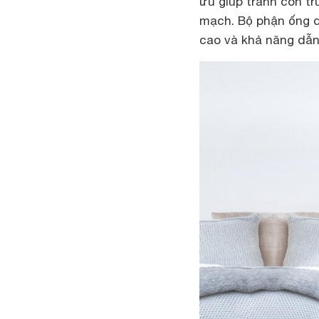
ưu giúp tránh côn t
mạch. Bộ phận ống d
cao và khả năng dẫn 