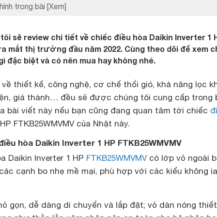
hính trong bài
[Xem]
tôi sẽ review chi tiết về chiếc điều hòa Daikin Inverter 1 
mắt thị trường đầu năm 2022. Cùng theo dõi để xem c
gì đặc biệt và có nên mua hay không nhé.
về thiết kế, công nghệ, cơ chế thổi gió, khả năng lọc kh
iện, giá thành… đều sẽ được chúng tôi cung cấp trong 
ua bài viết này nếu bạn cũng đang quan tâm tới chiếc
đ
 1 HP FTKB25WMVMV của Nhật này.
 điều hòa Daikin Inverter 1 HP FTKB25WMVMV
a Daikin Inverter 1 HP
FTKB25WMVMV
có lớp vỏ ngoài 
 các cạnh bo nhẹ mề mại, phù hợp với các kiểu không i
ỏ gọn, dễ dàng di chuyển và lắp đặt; vỏ dàn nóng thiết