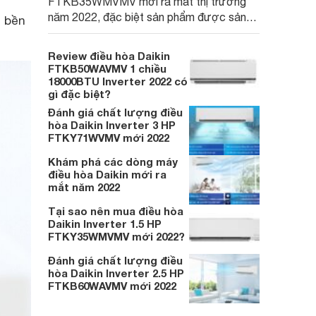
FTKB35WMVMV mới ra mắt thị trường
năm 2022, đặc biệt sản phẩm được sản
ộ bền
xuất tại Việt Nam và có tới 4 màu cho bạn
lựa chọn. Cùng đọc review chi tiết về
Review điều hòa Daikin
chiếc điều hòa Daikin này để biết có nên
FTKB50WAVMV 1 chiều
mua không và nếu có thì tại sao nhé.
18000BTU Inverter 2022 có
gì đặc biệt?
Đánh giá chất lượng điều
hòa Daikin Inverter 3 HP
FTKY71WVMV mới 2022
Khám phá các dòng máy
điều hòa Daikin mới ra
mắt năm 2022
Tại sao nên mua điều hòa
Daikin Inverter 1.5 HP
FTKY35WMVMV mới 2022?
Đánh giá chất lượng điều
hòa Daikin Inverter 2.5 HP
FTKB60WAVMV mới 2022