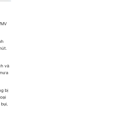
VMV
nh
hút.
ch và
 mưa
g bị
oại
bụi,