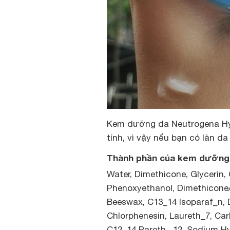
Kem dưỡng da Neutrogena Hyd
tính, vì vậy nếu bạn có làn d
Thành phần của kem dưỡng
Water, Dimethicone, Glycerin, 
Phenoxyethanol, Dimethicone/
Beeswax, C13_14 Isoparaf_n, 
Chlorphenesin, Laureth_7, Car
C12_14 Pareth _12, Sodium Hy