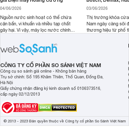
04/06/2026
03/06/2026
Nguồn nước sinh hoạt có thể chứa
Thị trường khóa cửa 
cặn bẩn, vi khuẩn và nhiều tạp chất
Nam ngày càng sôi đ
gây hại. Vì vậy, máy lọc nước chính
thương hiệu từ phổ 
hãng là giải pháp hiệu quả giúp bảo vệ
cấp. Nếu bạn đang b
sức khỏe và đảm bảo nguồn nước
cửa điện tử hãng nào 
sạch cho cả gia đình.
sẽ so sánh 5 thương
tâm nhiều hiện nay: 
Demax, Hubert và Gi
CÔNG TY CỔ PHẦN SO SÁNH VIỆT NAM
Công cụ so sánh giá online - Không bán hàng
Trụ sở chính: Số 195 Khâm Thiên, Thổ Quan, Đống Đa,
Hà Nội
Giấy chứng nhận đăng ký kinh doanh số 0106373516,
cấp ngày 02/12/2013
© 2013 - 2023 Bản quyền thuộc về Công ty cổ phần So Sánh Việt Nam