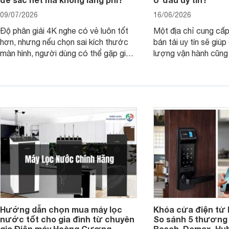
09/07/2026
16/06/2026
Độ phân giải 4K nghe có vẻ luôn tốt
Một địa chỉ cung cấp
hơn, nhưng nếu chọn sai kích thước
bán tải uy tín sẽ giú
màn hình, người dùng có thể gặp giao
lượng vận hành cũng
diện quá nhỏ, phải phóng to nhiều
của chủ xe khi lên đ
hoặc không tận dụng hết không gian
hai" của mình.
hiển thị. Vậy màn hình 4K nên chọn
bao nhiêu inch là hợp lý?
Hướng dẫn chọn mua máy lọc
Khóa cửa điện tử 
nước tốt cho gia đình từ chuyên
So sánh 5 thương 
gia Điện máy Hoàng Cương
Bosch, Demax, Hub