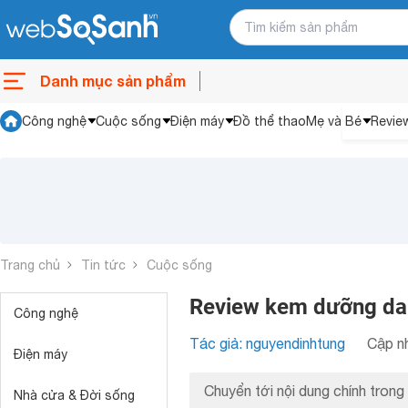
Danh mục sản phẩm
Công nghệ
Cuộc sống
Điện máy
Đồ thể thao
Mẹ và Bé
Revie
Trang chủ
Tin tức
Cuộc sống
Review kem dưỡng da
Công nghệ
Tác giả: nguyendinhtung
Cập nh
Điện máy
Chuyển tới nội dung chính trong 
Nhà cửa & Đời sống