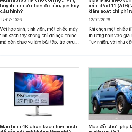
huynh nên ưu tiên độ bền, pin hay
cấp: iPad 11 (A16)
cấu hình?
kiểm soát chi phí 
17/07/2026
12/07/2026
Với học sinh, sinh viên, một chiếc máy
Khi chọn một chiếc i
tính xách tay không chỉ để học online
thường nhìn vào giá 
mà còn phục vụ làm bài tập, tra cứu,
Tuy nhiên, với nhu cầ
thuyết trình và giải trí nhẹ. Khi chọn
việc nhẹ và giải trí t
laptop HP cho con, phụ huynh nên
quan trọng hơn là tổn
nhìn theo nhu cầu sử dụng nhiều năm
mua bản nào, có cần
thay vì chỉ so sánh cấu hình trên giấy.
không, dùng được ba
nên nâng cấp.
Màn hình 4K chọn bao nhiêu inch
Mua đồ chơi phụ ki
để sắc nét mà không lãng phí?
ở đâu uy tín?