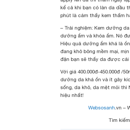
kể cả khi bạn có làn da dầu 
phút là cảm thấy kem thấm hẳn
– Trải nghiệm: Kem dưỡng da
dưỡng ẩm và khóa ẩm. Nó đượ
Hiệu quả dưỡng ẩm khá là ổn,
đang khô bông mềm mại, mịn 
đặn bạn sẽ thấy da được cải 
Với giá 400.000đ-450.000đ /5
dưỡng da khá ổn và ít gây kí
sống, da khô, da mệt mỏi thì 
hiệu nhất!
Websosanh
.vn – 
Tìm kiế