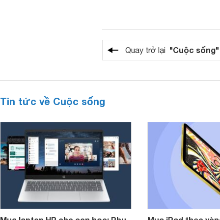
"Cuộc sống"
Quay trở lại
Tin tức về Cuộc sống
Mua laptop HP cho con học: Phụ
Mua iPad theo vòn