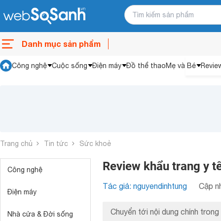
Danh mục sản phẩm
Công nghệ
Cuộc sống
Điện máy
Đồ thể thao
Mẹ và Bé
Revie
Trang chủ
Tin tức
Sức khoẻ
Review khẩu trang y t
Công nghệ
Tác giả: nguyendinhtung
Cập nh
Điện máy
Chuyển tới nội dung chính trong 
Nhà cửa & Đời sống