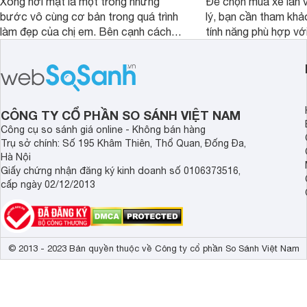
Xông hơi mặt là một trong những
Để chọn mua xe lăn v
bước vô cùng cơ bản trong quá trình
lý, bạn cần tham khả
làm đẹp của chị em. Bên cạnh cách
tính năng phù hợp vớ
xông truyền thống, hiện nay nhiều
dụng của mình.
người đã lựa chọn máy xông mặt để
quá trình này diễn ra đơn giản hơn.
Vậy, tác dụng của máy xông mặt đối
với sức khỏe, làn da là gì, có nên dùng
CÔNG TY CỔ PHẦN SO SÁNH VIỆT NAM
thường xuyên không?
Công cụ so sánh giá online - Không bán hàng
Trụ sở chính: Số 195 Khâm Thiên, Thổ Quan, Đống Đa,
Hà Nội
Giấy chứng nhận đăng ký kinh doanh số 0106373516,
cấp ngày 02/12/2013
© 2013 - 2023 Bản quyền thuộc về Công ty cổ phần So Sánh Việt Nam