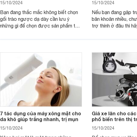
15/10/2024
15/10/2024
Bạn đang thắc mắc không biết chọn
Nếu bạn đang gặp tr
gối trào ngược dạ dày cần lưu ý
băn khoăn nhiều, ch
những gì để chọn được sản phẩm tốt
trợ thính ở đâu thì h
và phù hợp nhất cho mình. Bài viết
viết dưới đây.
này sẽ cùng các mẹ tìm hiểu về vấn
đề này nhé!
7 tác dụng của máy xông mặt cho
Giá xe lăn cho các
da khô giúp trắng nhanh, trị mụn
phổ biến trên thị 
15/10/2024
15/10/2024