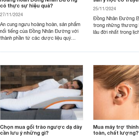
có thực sự hiệu quả?
25/11/2024
27/11/2024
Đồng Nhân Đường Bắ
An cung ngưu hoàng hoàn, sản phẩm
trong những thương h
nổi tiếng của Đồng Nhân Đường với
lâu đời nhất trong lị
thành phần từ các dược liệu quý
truyền Trung Quốc.
hiếm, được biết đến với công dụng
trong việc bồi bổ sức khỏe, thanh
nhiệt, loại bỏ độc tố, đặc biệt hỗ trợ
phòng ngừa đột quỵ do nhồi máu não.
Chọn mua gối trào ngược dạ dày
Mua máy trợ thính
cần lưu ý những gì?
toàn, chất lượng?