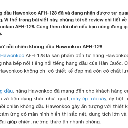
ng dầu Hawonkoo AFH-128 đã và đang nhận được sự qua
Vì thế trong bài viết này, chúng tôi sẽ review chi tiết về
onkoo AFH-128. Cùng theo dõi nhé nếu bạn cũng đang q
.
xứ nồi chiên không dầu Hawonkoo AFH-128
u Hawonkoo
AFH-128 là sản phẩm đến từ hãng Hawonko
g nhà bếp nổi tiếng nổi tiếng hàng đầu của Hàn Quốc. 
awonkoo không chỉ có thiết kế đẹp mà còn có chất l
ng dầu
, hãng Hawonkoo đã mang đến cho khách hàng c
 và tiện dụng khác như: quạt,
máy ép trái cây
, áy tiệt 
 nồi chiên không dầu Hawonkoo gây ấn tượng với thiết 
cảm ứng có màn hình hiển thị sắc nét, dung tích lớn và
đại giúp chiên, nướng thức ăn nhanh chóng.