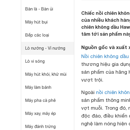
Bàn là - Bàn ủi
Chiếc nồi chiên khô
của nhiều khách hàng. 
Máy hút bụi
chiên không dầu Haw
tâm tới sản phẩm này
Bếp các loại
Nguồn gốc và xuất 
Lò nướng - Vỉ nướng
Nồi chiên không dầ
Lò vi sóng
thương hiệu gia dụn
sản phẩm của hãng H
Máy hút khói, khử mùi
vượt trội.
Máy làm bánh
Ngoài
nồi chiên khô
sản phẩm thông minh
Máy pha cà phê
vợt muỗi. Trong đó,
Máy xay, máy ép
độc đáo, điều khiển 
nghệ làm nóng hiện 
Máy đánh trứng