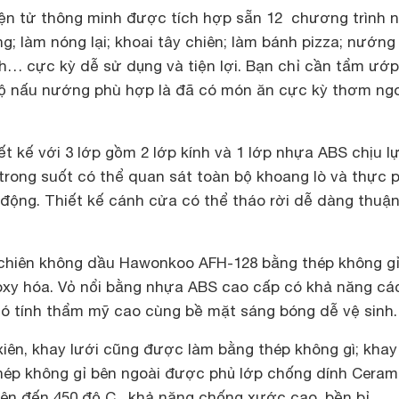
iện tử thông minh được tích hợp sẵn 12 chương trình 
g; làm nóng lại; khoai tây chiên; làm bánh pizza; nướng
h… cực kỳ dễ sử dụng và tiện lợi. Bạn chỉ cần tẩm ướ
ộ nấu nướng phù hợp là đã có món ăn cực kỳ thơm ng
ết kế với 3 lớp gồm 2 lớp kính và 1 lớp nhựa ABS chịu lự
 trong suốt có thể quan sát toàn bộ khoang lò và thực
 động. Thiết kế cánh cửa có thể tháo rời dễ dàng thuận
 chiên không dầu Hawonkoo AFH-128 bằng thép không g
 oxy hóa. Vỏ nổi bằng nhựa ABS cao cấp có khả năng cá
 có tính thẩm mỹ cao cùng bề mặt sáng bóng dễ vệ sinh.
xiên, khay lưới cũng được làm bằng thép không gì; khay
ép không gỉ bên ngoài được phủ lớp chống dính Ceram
lên đến 450 độ C, khả năng chống xước cao, bền bỉ.