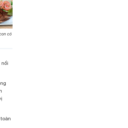
con có
 nổi
òng
m
ị
 toàn