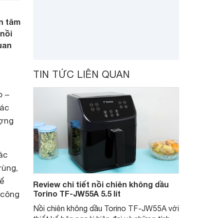
n tâm
 nồi
uan
TIN TỨC LIÊN QUAN
o –
Các
ượng
ác
trùng,
kế
Review chi tiết nồi chiên không dầu
Torino TF-JW55A 5.5 lít
 công
Nồi chiên không dầu Torino TF-JW55A với