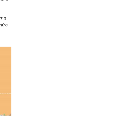
ớng
thức