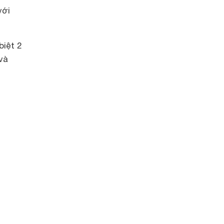
với
biệt 2
và