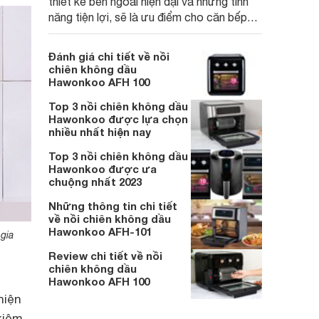
thiết kế bên ngoài hiện đại và những tính
năng tiện lợi, sẽ là ưu điểm cho căn bếp
gia đình bạn. Cùng Websosanh.vn đi tìm
hiểu chi tiết sản phẩm này nhé.
Đánh giá chi tiết về nồi
chiên không dầu
Hawonkoo AFH 100
Top 3 nồi chiên không dầu
Hawonkoo được lựa chọn
nhiều nhất hiện nay
Top 3 nồi chiên không dầu
Hawonkoo được ưa
chuộng nhất 2023
Những thông tin chi tiết
về nồi chiên không dầu
Hawonkoo AFH-101
gia
Review chi tiết về nồi
chiên không dầu
Hawonkoo AFH 100
hiện
 kiệm