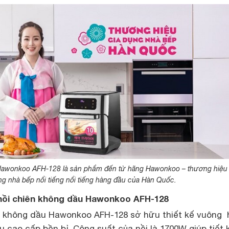
Hawonkoo AFH-128 là sản phẩm đến từ hãng Hawonkoo – thương hiệu 
g nhà bếp nổi tiếng nổi tiếng hàng đầu của Hàn Quốc.
h nồi chiên không dầu Hawonkoo AFH-128
iên không dầu Hawonkoo AFH-128 sở hữu thiết kế vuông 
iệu cao cấp bền bỉ. Công suất của nồi là 1700W giúp tiết