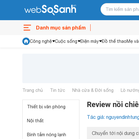
Danh mục sản phẩm
Công nghệ
Cuộc sống
Điện máy
Đồ thể thao
Mẹ và
Trang chủ
Tin tức
Nhà cửa & Đời sống
Lò nướng
Review nồi ch
Thiết bị văn phòng
Tác giả: nguyendinhtun
Nội thất
Chuyển tới nội dung c
Bình tắm nóng lạnh