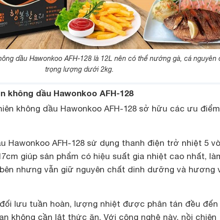
 không dầu Hawonkoo AFH-128 là 12L nên có thể nướng gà, cá nguyên 
trọng lượng dưới 2kg.
iên không dầu Hawonkoo AFH-128
chiên không dầu Hawonkoo AFH-128 sở hữu các ưu điểm
ầu Hawonkoo AFH-128 sử dụng thanh điện trở nhiệt 5 v
17cm giúp sản phẩm có hiệu suất gia nhiệt cao nhất, là
bên nhưng vẫn giữ nguyên chất dinh dưỡng và hương v
ối lưu tuần hoàn, lượng nhiệt được phân tán đều đến
ạn không cần lật thức ăn. Với công nghệ này, nồi chiên