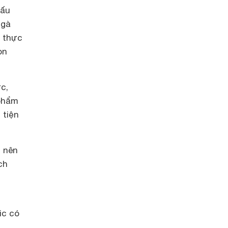
nấu
 gà
p thực
on
c,
 phẩm
 tiện
ỉ nên
ch
ic có