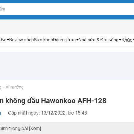
Khác
 Bé
Review sách
Sức khoẻ
Đánh giá xe
Nhà cửa & Đời sống
 - Vỉ nướng
iên không dầu Hawonkoo AFH-128
g
Cập nhật ngày: 13/12/2022, lúc 16:46
hính trong bài
[Xem]