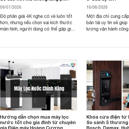
09/07/2026
16/06/2026
Độ phân giải 4K nghe có vẻ luôn tốt
Một địa chỉ cung cấp
hơn, nhưng nếu chọn sai kích thước
bán tải uy tín sẽ giú
màn hình, người dùng có thể gặp giao
lượng vận hành cũng
diện quá nhỏ, phải phóng to nhiều
của chủ xe khi lên đ
hoặc không tận dụng hết không gian
hai" của mình.
hiển thị. Vậy màn hình 4K nên chọn
bao nhiêu inch là hợp lý?
Hướng dẫn chọn mua máy lọc
Khóa cửa điện tử 
nước tốt cho gia đình từ chuyên
So sánh 5 thương 
gia Điện máy Hoàng Cương
Bosch, Demax, Hub