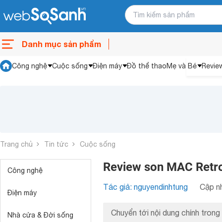
Danh mục sản phẩm
Công nghệ
Cuộc sống
Điện máy
Đồ thể thao
Mẹ và Bé
Revie
Trang chủ
Tin tức
Cuộc sống
Review son MAC Retro
Công nghệ
Tác giả: nguyendinhtung
Cập nh
Điện máy
Chuyển tới nội dung chính trong 
Nhà cửa & Đời sống