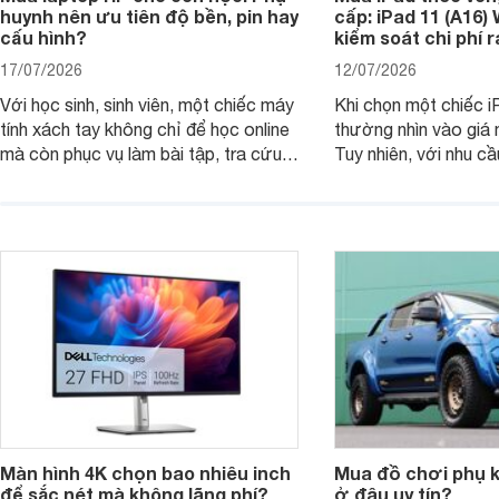
huynh nên ưu tiên độ bền, pin hay
cấp: iPad 11 (A16)
cấu hình?
kiểm soát chi phí 
17/07/2026
12/07/2026
Với học sinh, sinh viên, một chiếc máy
Khi chọn một chiếc i
tính xách tay không chỉ để học online
thường nhìn vào giá 
mà còn phục vụ làm bài tập, tra cứu,
Tuy nhiên, với nhu cầ
thuyết trình và giải trí nhẹ. Khi chọn
việc nhẹ và giải trí t
laptop HP cho con, phụ huynh nên
quan trọng hơn là tổn
nhìn theo nhu cầu sử dụng nhiều năm
mua bản nào, có cần
thay vì chỉ so sánh cấu hình trên giấy.
không, dùng được ba
nên nâng cấp.
Màn hình 4K chọn bao nhiêu inch
Mua đồ chơi phụ ki
để sắc nét mà không lãng phí?
ở đâu uy tín?