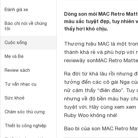
Đánh giá xe
Dòng son môi MAC Retro Matte
màu sắc tuyệt đẹp, tuy nhiên 
Báo chí nói về chúng
thấy hơi khó chịu.
tôi
Cuộc sống
Thương hiệu MAC là một trong
thành khá rẻ và phù hợp với 
Mẹ và Bé
reviewây son
MAC Retro Matte
Review sách
Ra đời từ khá lâu rồi nhưng 
tưởng đến các cô gái Nga củ
Tư vấn nhạc cụ
nữ cảm thấy “điên đảo”. Tuy 
Sức khoẻ
nhưng về độ bền màu hay chấ
tuyệt vời. Hãy cùng xem xem
Chăm sóc thú cưng
Ruby Woo
không nhé!
Thiết bị công nghiệp
Bao bì của son MAC Retro Ma