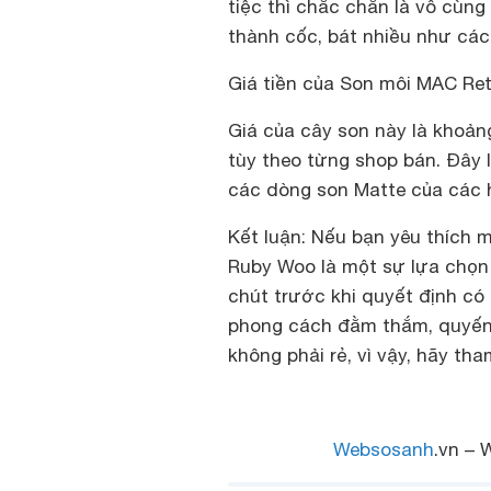
tiệc thì chắc chắn là vô cùng
thành cốc, bát nhiều như các 
Giá tiền của Son môi MAC Re
Giá của cây son này là khoản
tùy theo từng shop bán. Đây 
các dòng son Matte của các 
Kết luận:
Nếu bạn yêu thích m
Ruby Woo là một sự lựa chọn 
chút trước khi quyết định có
phong cách đằm thắm, quyến 
không phải rẻ, vì vậy, hãy t
Websosanh
.vn – 