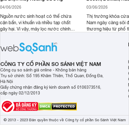
04/06/2026
03/06/2026
Nguồn nước sinh hoạt có thể chứa
Thị trường khóa cửa 
cặn bẩn, vi khuẩn và nhiều tạp chất
Nam ngày càng sôi đ
gây hại. Vì vậy, máy lọc nước chính
thương hiệu từ phổ 
hãng là giải pháp hiệu quả giúp bảo vệ
cấp. Nếu bạn đang b
sức khỏe và đảm bảo nguồn nước
cửa điện tử hãng nào 
sạch cho cả gia đình.
sẽ so sánh 5 thương
tâm nhiều hiện nay: 
Demax, Hubert và Gi
CÔNG TY CỔ PHẦN SO SÁNH VIỆT NAM
Công cụ so sánh giá online - Không bán hàng
Trụ sở chính: Số 195 Khâm Thiên, Thổ Quan, Đống Đa,
Hà Nội
Giấy chứng nhận đăng ký kinh doanh số 0106373516,
cấp ngày 02/12/2013
© 2013 - 2023 Bản quyền thuộc về Công ty cổ phần So Sánh Việt Nam