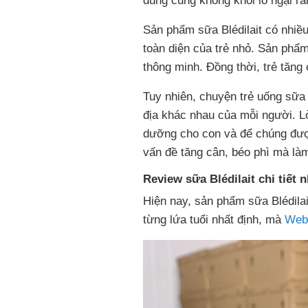
dùng cũng không khỏi lo ngại r
Sản phẩm sữa Blédilait có nhiều
toàn diện của trẻ nhỏ. Sản phẩ
thông minh. Đồng thời, trẻ tăng 
Tuy nhiên, chuyện trẻ uống sữa 
địa khác nhau của mỗi người. L
dưỡng cho con và để chúng được
vấn đề tăng cân, béo phì mà là
Review sữa Blédilait chi tiết n
Hiện nay, sản phẩm sữa Blédilai
từng lứa tuổi nhất định, mà
Web