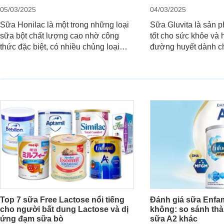
05/03/2025
04/03/2025
Sữa Honilac là một trong những loại
Sữa Gluvita là sản 
sữa bột chất lượng cao nhờ công
tốt cho sức khỏe và 
thức đặc biệt, có nhiều chủng loại
đường huyết dành ch
dùng được cho cả trẻ em, mẹ bầu và
đường với công thứ
người lớn tuổi. Vậy sản phẩm này có
nguyên liệu sạch. V
công dụng như thế nào, cùng tìm hiểu
có tốt không, có nh
ngay trong bài viết sau.
thể gì, hãy cùng We
hiểu ngay trong bài v
Top 7 sữa Free Lactose nổi tiếng
Đánh giá sữa Enfam
cho người bất dung Lactose và dị
không: so sánh thà
ứng đạm sữa bò
sữa A2 khác