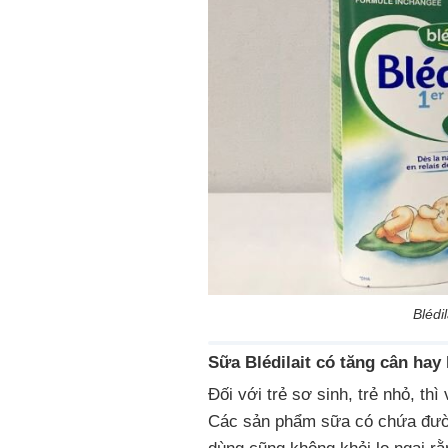
Blédi
Sữa Blédilait có tăng cân ha
Đối với trẻ sơ sinh, trẻ nhỏ, th
Các sản phẩm sữa có chứa đườn