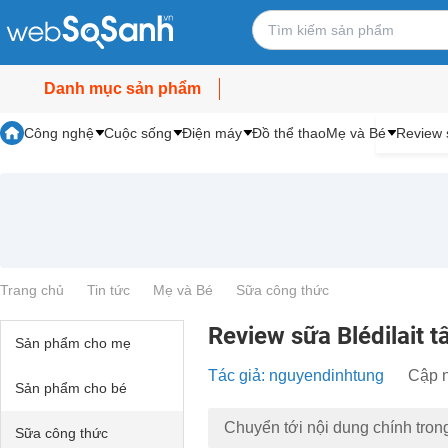
Danh mục sản phẩm
Công nghệ
Cuộc sống
Điện máy
Đồ thể thao
Mẹ và Bé
Review 
Trang chủ
Tin tức
Mẹ và Bé
Sữa công thức
Review sữa Blédilait tấ
Sản phẩm cho mẹ
Tác giả: nguyendinhtung
Cập n
Sản phẩm cho bé
Chuyển tới nội dung chính tron
Sữa công thức