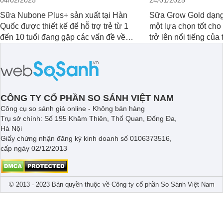
04/02/2025
24/01/2025
Sữa Nubone Plus+ sản xuất tại Hàn
Sữa Grow Gold dạng
Quốc được thiết kế để hỗ trợ trẻ từ 1
một lựa chọn tốt cho 
đến 10 tuổi đang gặp các vấn đề về
trở lên nổi tiếng củ
biếng ăn, chậm tăng cân hoặc suy
Abbott Hoa Kì được s
dinh dưỡng. Sản phẩm đến từ
Malaysia. Với thành
thương hiệu Lotte đứng số 1 Hàn
dưỡng đầy đủ và hươ
Quốc, với mức giá thành ổn phù hợp
sản phẩm này không 
với người dùng Việt.
triển thể chất mà còn 
CÔNG TY CỔ PHẦN SO SÁNH VIỆT NAM
thị giác.
Công cụ so sánh giá online - Không bán hàng
Trụ sở chính: Số 195 Khâm Thiên, Thổ Quan, Đống Đa,
Hà Nội
Giấy chứng nhận đăng ký kinh doanh số 0106373516,
cấp ngày 02/12/2013
© 2013 - 2023 Bản quyền thuộc về Công ty cổ phần So Sánh Việt Nam