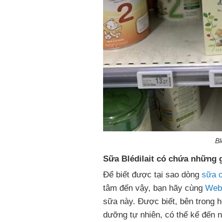
Bl
Sữa Blédilait có chứa những 
Để biết được tại sao dòng
sữa 
tâm đến vậy, bạn hãy cùng
Web
sữa này. Được biết, bên trong h
dưỡng tự nhiên, có thể kể đến 