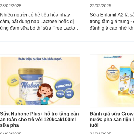
28/02/2025
22/02/2025
Nhiều người có hệ tiêu hóa nhạy
Sữa Enfamil A2 là s
cảm, bất dung nạp Lactose hoặc dị
trong tầm giá trung 
ứng đạm sữa bò thì sữa Free Lactose
đánh giá cao nhờ kh
là sản phẩm dinh dưỡng đáng để sử
tiêu hóa, phát triển t
dụng. Dưới đây là danh sách các loại
cường miễn dịch. Đâ
sữa Free Lactose cho trẻ sơ sinh và
tuyệt vời cho cha m
người lớn, giúp giải quyết tình trạng
vào dinh dưỡng toàn
rối loạn tiêu hóa, hấp thu dễ dàng
hơn.
Sữa Nubone Plus+ hỗ trợ tăng cân
Đánh giá sữa Grow
an toàn cho trẻ với 120kcal/100ml
nước pha sẵn tiện l
sữa pha
tuổi