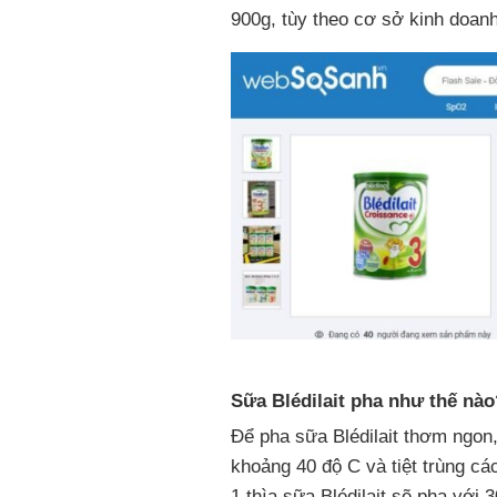
900g, tùy theo cơ sở kinh doa
Sữa Blédilait pha như thế nà
Để pha sữa Blédilait thơm ngon
khoảng 40 độ C và tiệt trùng c
1 thìa sữa Blédilait sẽ pha vớ